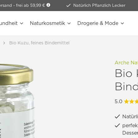
ersand -
frei ab 59,99 €
Natürlich Pflanzlich Lecker
undheit
Naturkosmetik
Drogerie & Mode
Bio Kuzu, feines Bindemittel
Arche Na
Bio 
Bind
5.0
Natürl
perfek
Desser