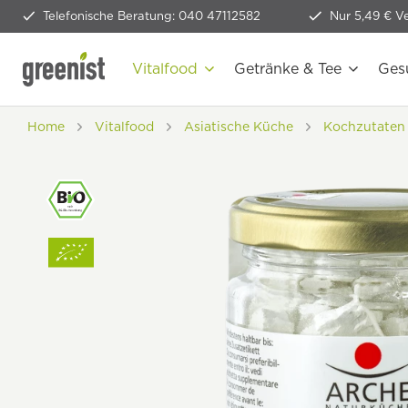
Telefonische Beratung: 040 47112582
Nur 5,49 € V
Vitalfood
Getränke & Tee
Ges
Home
Vitalfood
Asiatische Küche
Kochzutaten