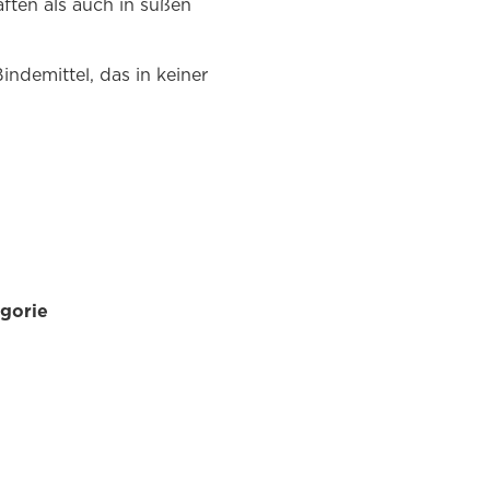
ften als auch in süßen
ndemittel, das in keiner
egorie