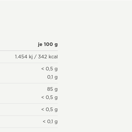
je 100 g
1.454 kj / 342 kcal
< 0,5 g
0,1 g
85 g
< 0,5 g
< 0,5 g
< 0,1 g