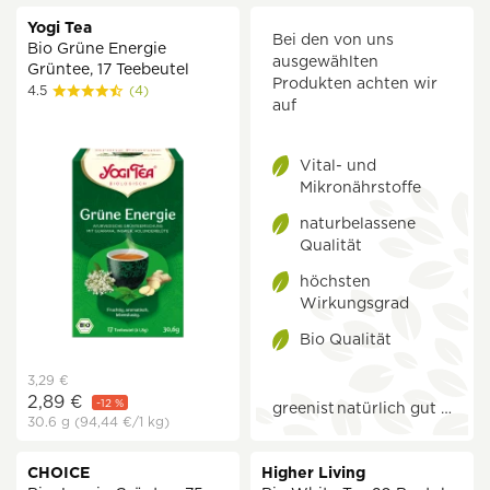
Yogi Tea
Bei den von uns
Bio Grüne Energie
ausgewählten
Grüntee, 17 Teebeutel
Produkten achten wir
4.5
(4)
auf
Vital- und
Mikronährstoffe
naturbelassene
Qualität
höchsten
Wirkungsgrad
Bio Qualität
3,29 €
2,89 €
-12 %
greenist
natürlich gut …
30.6 g
(94,44 €
/1 kg)
CHOICE
Higher Living