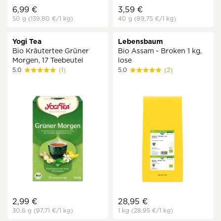
6,99 €
3,59 €
50 g
(139,80 €
/1 kg)
40 g
(89,75 €
/1 kg)
Yogi Tea
Lebensbaum
Bio Kräutertee Grüner
Bio Assam - Broken 1 kg,
Morgen, 17 Teebeutel
lose
5.0
(1)
5.0
(2)
2,99 €
28,95 €
30.6 g
(97,71 €
/1 kg)
1 kg
(28,95 €
/1 kg)