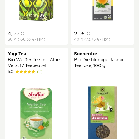
4,99 €
2,95 €
30 g
(166,33 €
/1 kg)
40 g
(73,75 €
/1 kg)
Yogi Tea
Sonnentor
Bio Weißer Tee mit Aloe
Bio Die blumige Jasmin
Vera, 17 Teebeutel
Tee lose, 100 g
5.0
(2)