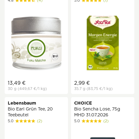
4.8
(4)
5.0
(1)
13,49 €
2,99 €
30 g
(449,67 €
/1 kg)
35.7 g
(83,75 €
/1 kg)
Lebensbaum
CHOICE
Bio Earl Grün Tee, 20
Bio Sencha Lose, 75g
Teebeutel
MHD 31.07.2026
5.0
(2)
5.0
(2)