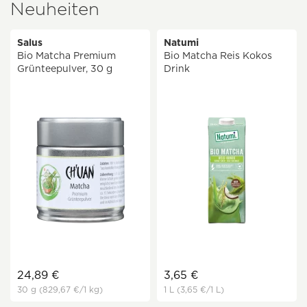
Neuheiten
Salus
Natumi
Bio Matcha Premium
Bio Matcha Reis Kokos
Grünteepulver, 30 g
Drink
24,89 €
3,65 €
30 g
(829,67 €
/1 kg)
1 L
(3,65 €
/1 L)