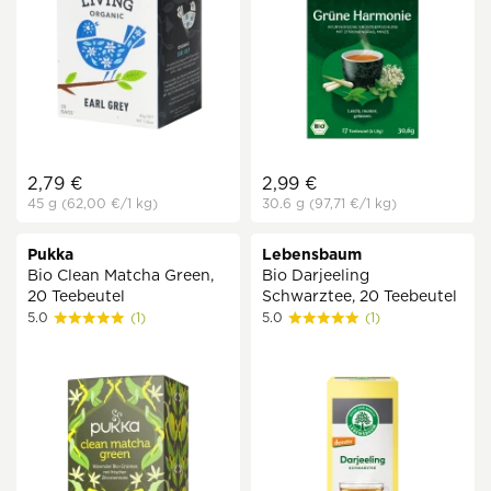
2,79 €
2,99 €
45 g
(62,00 €
/1 kg)
30.6 g
(97,71 €
/1 kg)
Pukka
Lebensbaum
Bio Clean Matcha Green,
Bio Darjeeling
20 Teebeutel
Schwarztee, 20 Teebeutel
5.0
(1)
5.0
(1)