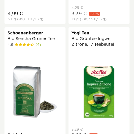
4,29 €
4,99 €
3,39 €
-20 %
50 g
(99,80 €
/1 kg)
18 g
(188,33 €
/1 kg)
Schoenenberger
Yogi Tea
Bio Sencha Grüner Tee
Bio Grüntee Ingwer
Zitrone, 17 Teebeutel
4.8
(4)
3,29 €