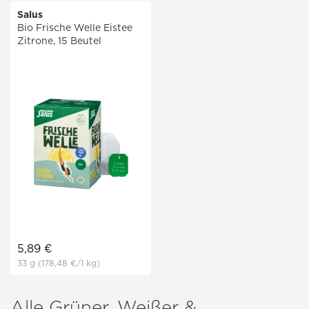
Salus
Bio Frische Welle Eistee
Zitrone, 15 Beutel
5,89 €
33 g
(178,48 €
/1 kg)
Alle Grüner, Weißer &