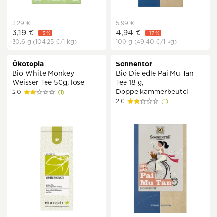
3,29 €
5,99 €
3,19 €
4,94 €
-3 %
-17 %
30.6 g
(104,25 €
/1 kg)
100 g
(49,40 €
/1 kg)
Ökotopia
Sonnentor
Bio White Monkey
Bio Die edle Pai Mu Tan
Weisser Tee 50g, lose
Tee 18 g,
Doppelkammerbeutel
2.0
(1)
2.0
(1)