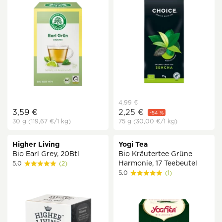
4,99 €
3,59 €
2,25 €
-54 %
30 g
(119,67 €
/1 kg)
75 g
(30,00 €
/1 kg)
Higher Living
Yogi Tea
Bio Earl Grey, 20Btl
Bio Kräutertee Grüne
Harmonie, 17 Teebeutel
5.0
(2)
5.0
(1)