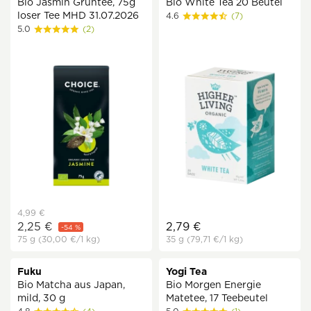
Bio Jasmin Grüntee, 75g
Bio White Tea 20 Beutel
loser Tee MHD 31.07.2026
4.6
(7)
5.0
(2)
4,99 €
2,25 €
2,79 €
-54 %
75 g
(30,00 €
/1 kg)
35 g
(79,71 €
/1 kg)
Fuku
Yogi Tea
Bio Matcha aus Japan,
Bio Morgen Energie
mild, 30 g
Matetee, 17 Teebeutel