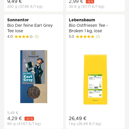
9,49 €
2,99 €
-9 %
250 g
(37,96 €
/1 kg)
30.6 g
(97,71 €
/1 kg)
Sonnentor
Lebensbaum
Bio Der feine Earl Grey
Bio Ostfriesen Tee -
Tee lose
Broken 1 kg, lose
4.0
(1)
5.0
(1)
5,49 €
4,29 €
26,49 €
-21 %
90 g
(47,67 €
/1 kg)
1 kg
(26,49 €
/1 kg)