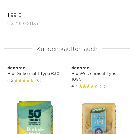
1,99 €
1 kg
(1,99 €
/1 kg)
Kunden kauften auch
dennree
dennree
Bio Dinkelmehl Type 630
Bio Weizenmehl Type
1050
4.5
(6)
4.8
(5)