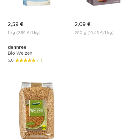
2,59 €
2,09 €
1 kg
(2,59 €
/1 kg)
200 g
(10,45 €
/1 kg)
dennree
Bio Weizen
5.0
(1)