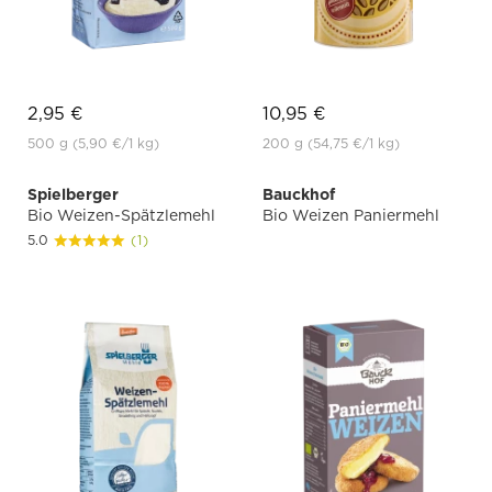
2,95 €
10,95 €
500 g
(5,90 €
/1 kg)
200 g
(54,75 €
/1 kg)
Spielberger
Bauckhof
Bio Weizen-Spätzlemehl
Bio Weizen Paniermehl
5.0
(1)