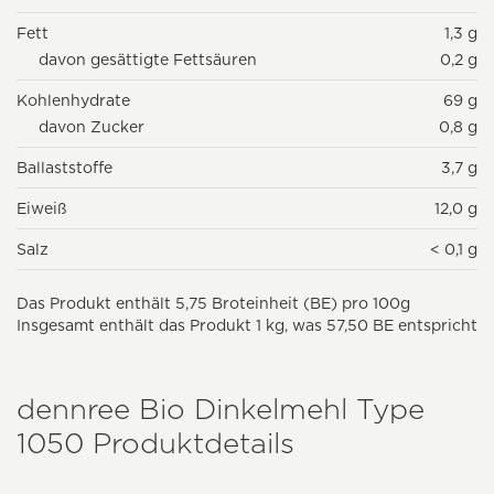
Fett
1,3 g
davon gesättigte Fettsäuren
0,2 g
Kohlenhydrate
69 g
davon Zucker
0,8 g
Ballaststoffe
3,7 g
Eiweiß
12,0 g
Salz
< 0,1 g
Das Produkt enthält 5,75 Broteinheit (BE) pro 100g
Insgesamt enthält das Produkt 1 kg, was 57,50 BE entspricht
dennree Bio Dinkelmehl Type
1050 Produktdetails