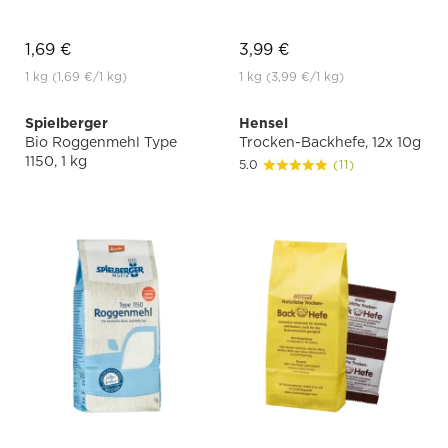
1,69 €
3,99 €
1 kg
(1,69 €
/1 kg)
1 kg
(3,99 €
/1 kg)
Spielberger
Hensel
Bio Roggenmehl Type
Trocken-Backhefe, 12x 10g
1150, 1 kg
5.0
(11)