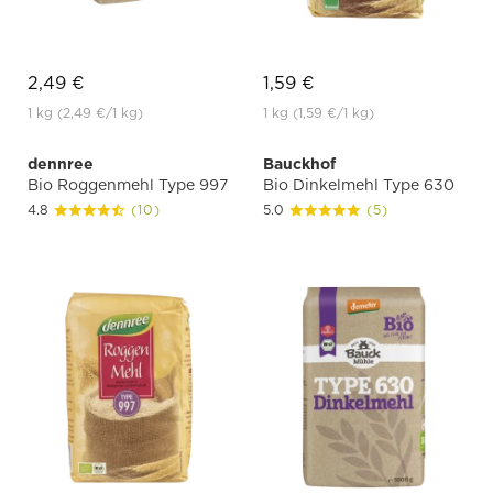
2,49 €
1,59 €
1 kg
(2,49 €
/1 kg)
1 kg
(1,59 €
/1 kg)
dennree
Bauckhof
Bio Roggenmehl Type 997
Bio Dinkelmehl Type 630
4.8
(10)
5.0
(5)