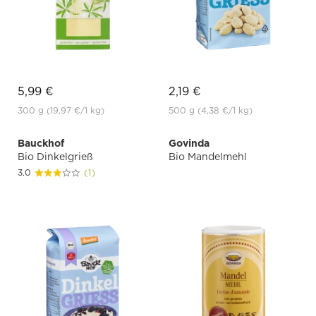
5,99 €
2,19 €
300 g
(19,97 €
/1 kg)
500 g
(4,38 €
/1 kg)
Bauckhof
Govinda
Bio Dinkelgrieß
Bio Mandelmehl
3.0
(1)