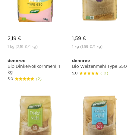
2,19 €
1,59 €
1 kg
(2,19 €
/1 kg)
1 kg
(1,59 €
/1 kg)
dennree
dennree
Bio Dinkelvollkornmehl, 1
Bio Weizenmehl Type 550
kg
5.0
(10)
5.0
(2)