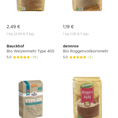
2,49 €
1,19 €
1 kg
(2,49 €
/1 kg)
1 kg
(1,19 €
/1 kg)
Bauckhof
dennree
Bio Weizenmehl Type 405
Bio Roggenvollkornmehl
5.0
(18)
5.0
(2)