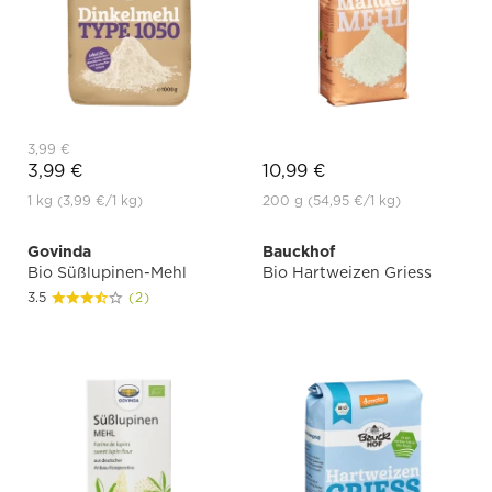
3,99 €
3,99 €
10,99 €
1 kg
(3,99 €
/1 kg)
200 g
(54,95 €
/1 kg)
Govinda
Bauckhof
Bio Süßlupinen-Mehl
Bio Hartweizen Griess
3.5
(2)