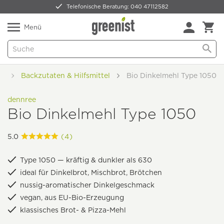
Telefonische Beratung: 040 47112582
Nur 5,49 € Versand -
frei ab 59,99 €
Natürlich Pflanzlich Lecker
Menü
hl
Backzutaten & Hilfsmittel
Bio Dinkelmehl Type 1050
dennree
Bio Dinkelmehl Type 1050
5.0
(4)
Type 1050 — kräftig & dunkler als 630
ideal für Dinkelbrot, Mischbrot, Brötchen
nussig-aromatischer Dinkelgeschmack
vegan, aus EU-Bio-Erzeugung
klassisches Brot- & Pizza-Mehl