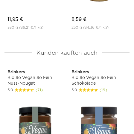
11,95 €
8,59 €
330 g
(36,21 €
/1 kg)
250 g
(34,36 €
/1 kg)
Kunden kauften auch
Brinkers
Brinkers
Bio So Vegan So Fein
Bio So Vegan So Fein
Nuss-Nougat
Schokolade
5.0
(71)
5.0
(19)