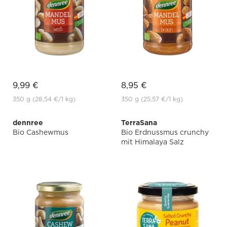
9,99 €
8,95 €
350 g
(28,54 €
/1 kg)
350 g
(25,57 €
/1 kg)
dennree
TerraSana
Bio Cashewmus
Bio Erdnussmus crunchy
mit Himalaya Salz