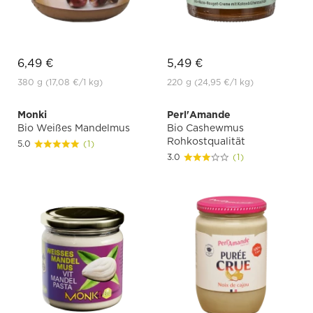
6,49 €
5,49 €
380 g
(17,08 €
/1 kg)
220 g
(24,95 €
/1 kg)
Monki
Perl'Amande
Bio Weißes Mandelmus
Bio Cashewmus
Rohkostqualität
5.0
(1)
3.0
(1)