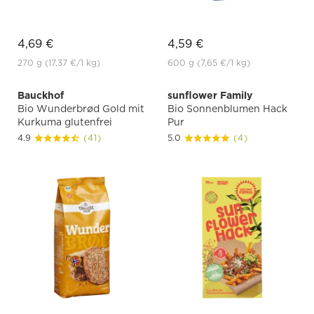
4,69 €
4,59 €
270 g
(17,37 €
/1 kg)
600 g
(7,65 €
/1 kg)
Bauckhof
sunflower Family
Bio Wunderbrød Gold mit
Bio Sonnenblumen Hack
Kurkuma glutenfrei
Pur
4.9
(41)
5.0
(4)