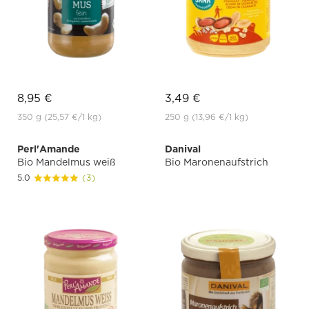
8,95 €
3,49 €
350 g
(25,57 €
/1 kg)
250 g
(13,96 €
/1 kg)
Perl'Amande
Danival
Bio Mandelmus weiß
Bio Maronenaufstrich
5.0
(3)