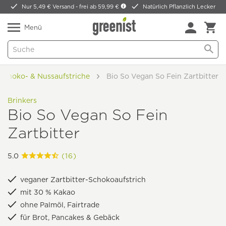
Nur 5,49 € Versand -
frei ab 59,99 €
Natürlich Pflanzlich Lecker
Menü
Schoko- & Nussaufstriche
Bio So Vegan So Fein Zartbitter
Brinkers
Bio So Vegan So Fein
Zartbitter
5.0
(16)
veganer Zartbitter-Schokoaufstrich
mit 30 % Kakao
ohne Palmöl, Fairtrade
für Brot, Pancakes & Gebäck