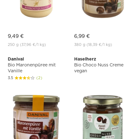
9,49 €
6,99 €
250 g
(37,96 €
/1 kg)
380 g
(18,39 €
/1 kg)
Danival
Haselherz
Bio Maronenpüree mit
Bio Choco Nuss Creme
Vanille
vegan
3.5
(2)