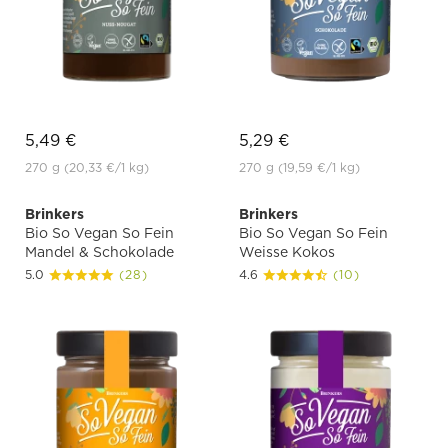
5,49 €
5,29 €
270 g
(20,33 €
/1 kg)
270 g
(19,59 €
/1 kg)
Brinkers
Brinkers
Bio So Vegan So Fein
Bio So Vegan So Fein
Mandel & Schokolade
Weisse Kokos
5.0
(28)
4.6
(10)