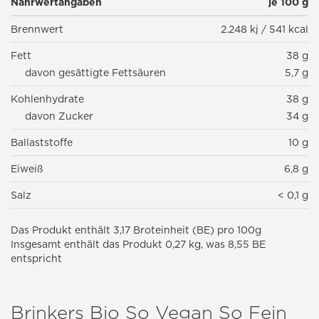
Nährwertangaben
je 100 g
Brennwert
2.248 kj / 541 kcal
Fett
38 g
davon gesättigte Fettsäuren
5,7 g
Kohlenhydrate
38 g
davon Zucker
34 g
Ballaststoffe
10 g
Eiweiß
6,8 g
Salz
< 0,1 g
Das Produkt enthält 3,17 Broteinheit (BE) pro 100g
Insgesamt enthält das Produkt 0,27 kg, was 8,55 BE
entspricht
Brinkers Bio So Vegan So Fein