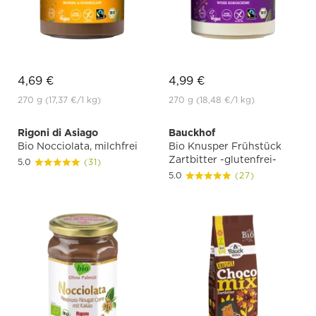
4,69 €
4,99 €
270 g
(17,37 €
/1 kg)
270 g
(18,48 €
/1 kg)
Rigoni di Asiago
Bauckhof
Bio Nocciolata, milchfrei
Bio Knusper Frühstück
Zartbitter -glutenfrei-
5.0
(31)
5.0
(27)