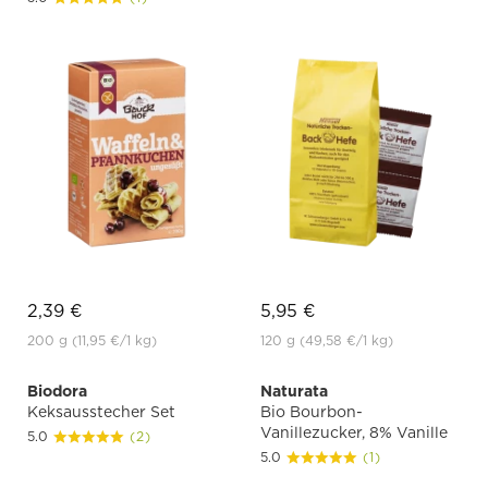
2,39 €
5,95 €
200 g
(11,95 €
/1 kg)
120 g
(49,58 €
/1 kg)
Biodora
Naturata
Keksausstecher Set
Bio Bourbon-
Vanillezucker, 8% Vanille
5.0
(2)
5.0
(1)