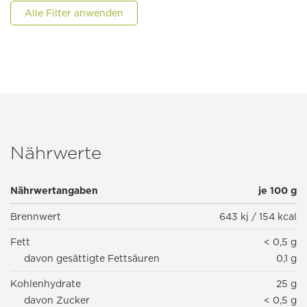
Alle Filter anwenden
Nährwerte
Nährwertangaben
je 100 g
Brennwert
643 kj / 154 kcal
Fett
< 0,5 g
davon gesättigte Fettsäuren
0,1 g
Kohlenhydrate
25 g
davon Zucker
< 0,5 g