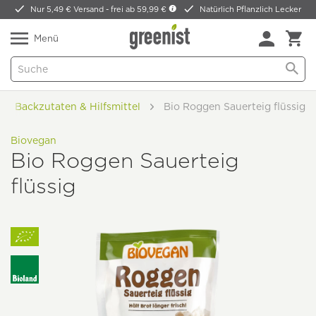
Nur 5,49 € Versand -
frei ab 59,99 €
Natürlich Pflanzlich Lecker
Menü
Backzutaten & Hilfsmittel
Bio Roggen Sauerteig flüssig
Biovegan
Bio Roggen Sauerteig
flüssig