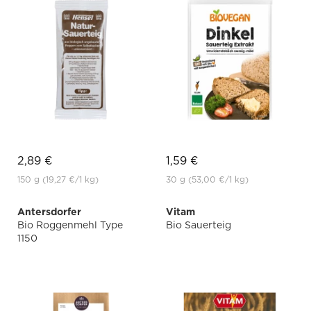
2,89 €
1,59 €
150 g
(19,27 €
/1 kg)
30 g
(53,00 €
/1 kg)
Antersdorfer
Vitam
Bio Roggenmehl Type
Bio Sauerteig
1150