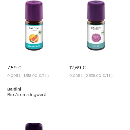
7,59 €
12,69 €
0.005 L
(1.518,00 €
/1 L)
0.005 L
(2.538,00 €
/1 L)
Baldini
Bio Aroma Ingweröl