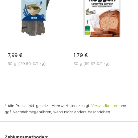
7,99 €
1,79 €
50 g
(159,80 €
/1 kg)
30 g
(59,67 €
/1 kg)
* Alle Preise inkl. gesetzl. Mehrwertsteuer zzgl.
Versandkosten
und
ggf. Nachnahmegebühren, wenn nicht anders beschrieben
Zahlungsmethoden: