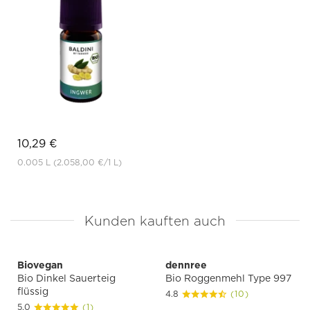
10,29 €
0.005 L
(2.058,00 €
/1 L)
Kunden kauften auch
Biovegan
dennree
Bio Dinkel Sauerteig
Bio Roggenmehl Type 997
flüssig
4.8
(10)
5.0
(1)