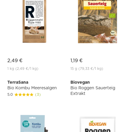
2,49 €
1,19 €
1 kg
(2,49 €
/1 kg)
15 g
(79,33 €
/1 kg)
TerraSana
Biovegan
Bio Kombu Meeresalgen
Bio Roggen Sauerteig
Extrakt
5.0
(3)