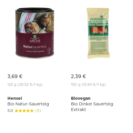
3,69 €
2,39 €
125 g
(29,52 €
/1 kg)
150 g
(15,93 €
/1 kg)
Hensel
Biovegan
Bio Natur-Sauerteig
Bio Dinkel Sauerteig
Extrakt
5.0
(5)