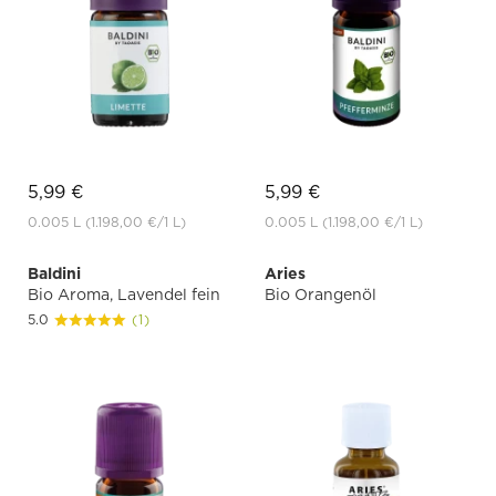
5,99 €
5,99 €
0.005 L
(1.198,00 €
/1 L)
0.005 L
(1.198,00 €
/1 L)
Baldini
Aries
Bio Aroma, Lavendel fein
Bio Orangenöl
5.0
(1)