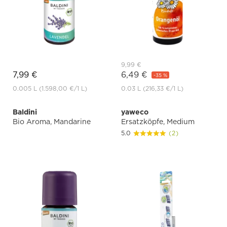
9,99 €
7,99 €
6,49 €
-35 %
0.005 L
(1.598,00 €
/1 L)
0.03 L
(216,33 €
/1 L)
Baldini
yaweco
Bio Aroma, Mandarine
Ersatzköpfe, Medium
5.0
(2)