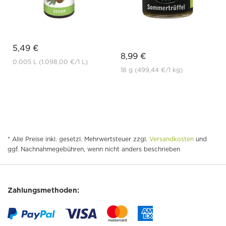
5,49 €
8,99 €
0.005 L
(1.098,00 €
/1 L)
18 g
(499,44 €
/1 kg)
* Alle Preise inkl. gesetzl. Mehrwertsteuer zzgl.
Versandkosten
und
ggf. Nachnahmegebühren, wenn nicht anders beschrieben
Zahlungsmethoden: