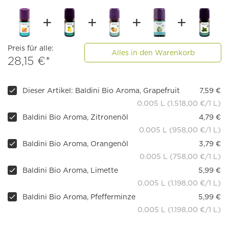
Preis für alle:
Alles in den Warenkorb
28,15 €*
Dieser Artikel: Baldini Bio Aroma, Grapefruit
7,59 €
0.005 L (1.518,00 €/1 L)
Baldini Bio Aroma, Zitronenöl
4,79 €
0.005 L (958,00 €/1 L)
Baldini Bio Aroma, Orangenöl
3,79 €
0.005 L (758,00 €/1 L)
Baldini Bio Aroma, Limette
5,99 €
0.005 L (1.198,00 €/1 L)
Baldini Bio Aroma, Pfefferminze
5,99 €
0.005 L (1.198,00 €/1 L)