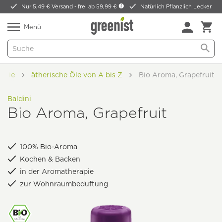
Nur 5,49 € Versand -
frei ab 59,99 €
Natürlich Pflanzlich Lecker
Menü
apie
ätherische Öle von A bis Z
Bio Aroma, Grapefruit
Baldini
Bio Aroma, Grapefruit
100% Bio-Aroma
Kochen & Backen
in der Aromatherapie
zur Wohnraumbeduftung