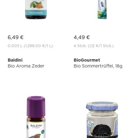
6,49 €
4,49 €
0.005 L
(1.298,00 €
/1 L)
4 Stck.
(1,12 €
/1 Stck.)
Baldini
BioGourmet
Bio Aroma Zeder
Bio Sommertrüffel, 18g