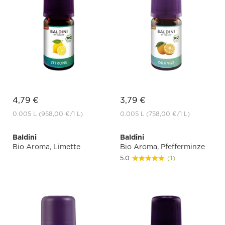
4,79 €
3,79 €
0.005 L
(958,00 €
/1 L)
0.005 L
(758,00 €
/1 L)
Baldini
Baldini
Bio Aroma, Limette
Bio Aroma, Pfefferminze
5.0
(1)