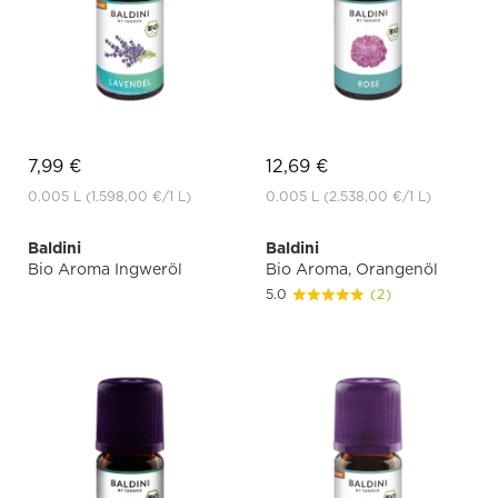
7,99 €
12,69 €
0.005 L
(1.598,00 €
/1 L)
0.005 L
(2.538,00 €
/1 L)
Baldini
Baldini
Bio Aroma Ingweröl
Bio Aroma, Orangenöl
5.0
(2)