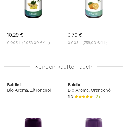
10,29 €
3,79 €
0.005 L
(2.058,00 €
/1 L)
0.005 L
(758,00 €
/1 L)
Kunden kauften auch
Baldini
Baldini
Bio Aroma, Zitronenöl
Bio Aroma, Orangenöl
5.0
(2)