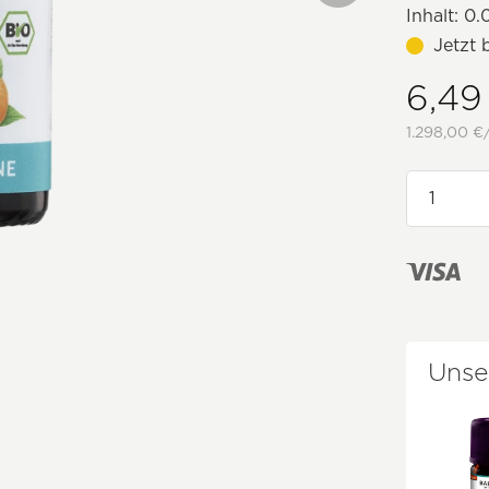
Inhalt:
0.0
Jetzt 
6,49
1.298,00 €/
Unse