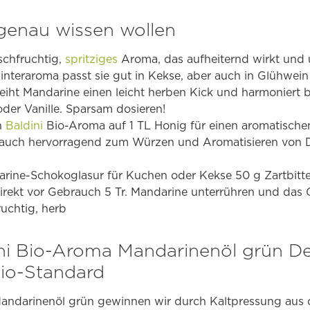
s genau wissen wollen
schfruchtig,
spritziges
Aroma, das aufheiternd wirkt und
interaroma passt sie gut in Kekse, aber auch in Glühwein
leiht Mandarine einen leicht herben Kick und harmoniert 
er Vanille. Sparsam dosieren!
n
Baldini
Bio-Aroma auf 1 TL Honig für einen aromatischen
 auch hervorragend zum Würzen und Aromatisieren von D
rine-Schokoglasur für Kuchen oder Kekse 50 g Zartbitt
rekt vor Gebrauch 5 Tr. Mandarine unterrühren und das 
ruchtig, herb
ni Bio-Aroma Mandarinenöl grün D
Bio-Standard
andarinenöl grün gewinnen wir durch Kaltpressung aus