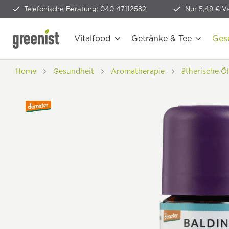
Telefonische Beratung: 040 47112582
Nur 5,49 € V
Vitalfood
Getränke & Tee
Ges
Home
Gesundheit
Aromatherapie
ätherische Öl