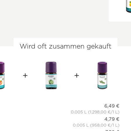
Wird oft zusammen gekauft
6,49 €
0.005 L (1.298,00 €/1 L)
4,79 €
0.005 L (958,00 €/1 L)