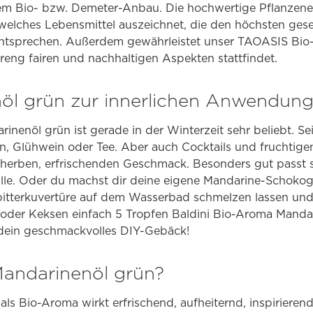
rtem Bio- bzw. Demeter-Anbau. Die hochwertige Pflanzene
welches Lebensmittel auszeichnet, die den höchsten gese
ntsprechen. Außerdem gewährleistet unser TAOASIS Bio-S
treng fairen und nachhaltigen Aspekten stattfindet.
öl grün zur innerlichen Anwendun
inenöl grün ist gerade in der Winterzeit sehr beliebt. Se
n, Glühwein oder Tee. Aber auch Cocktails und fruchtig
 herben, erfrischenden Geschmack. Besonders gut passt s
lle. Oder du machst dir deine eigene Mandarine-Schokog
itterkuvertüre auf dem Wasserbad schmelzen lassen und
oder Keksen einfach 5 Tropfen Baldini Bio-Aroma Mandar
t dein geschmackvolles DIY-Gebäck!
Mandarinenöl grün?
ls Bio-Aroma wirkt erfrischend, aufheiternd, inspiriere