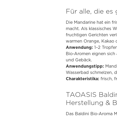
Für alle, die e
Die Mandarine hat ein fri
macht. Als klassisches W
fruchtigen Gerichten ver
warmen Orange, Kakao od
Anwendung:
1–2 Tropfe
Bio-Aromen eignen sich
und Gebäck.
Anwendungstipp:
Manda
Wasserbad schmelzen, di
Charakteristika:
frisch, f
TAOASIS Baldi
Herstellung & 
Das Baldini Bio-Aroma M