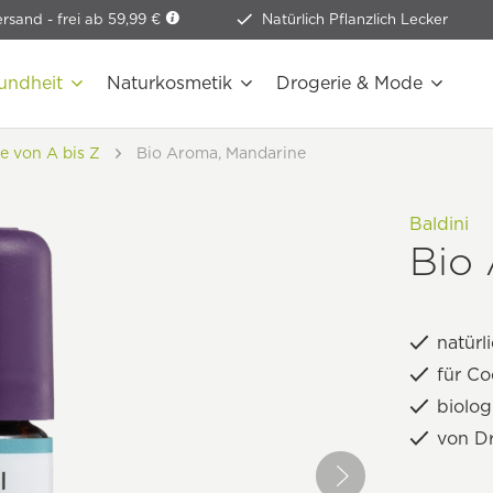
ersand -
frei ab 59,99 €
Natürlich Pflanzlich Lecker
undheit
Naturkosmetik
Drogerie & Mode
e von A bis Z
Bio Aroma, Mandarine
Baldini
Bio
natürl
für Co
biolo
von D