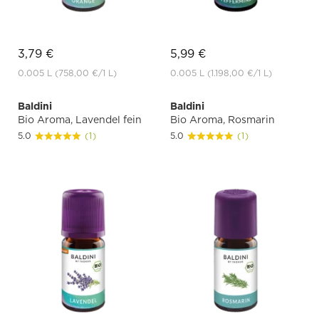
3,79 €
5,99 €
0.005 L
(758,00 €
/1 L)
0.005 L
(1.198,00 €
/1 L)
Baldini
Baldini
Bio Aroma, Lavendel fein
Bio Aroma, Rosmarin
5.0
(1)
5.0
(1)