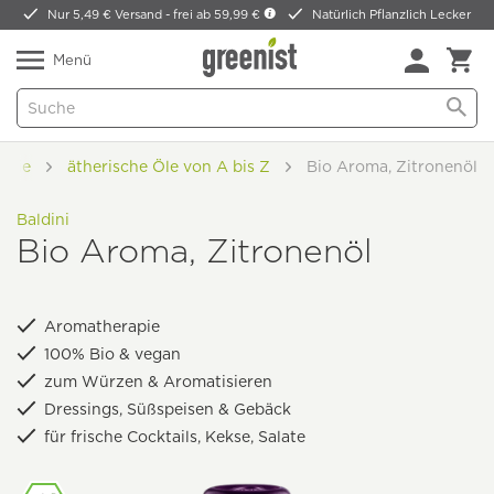
Nur 5,49 € Versand -
frei ab 59,99 €
Natürlich Pflanzlich Lecker
Menü
apie
ätherische Öle von A bis Z
Bio Aroma, Zitronenöl
Baldini
Bio Aroma, Zitronenöl
Aromatherapie
100% Bio & vegan
zum Würzen & Aromatisieren
Dressings, Süßspeisen & Gebäck
für frische Cocktails, Kekse, Salate