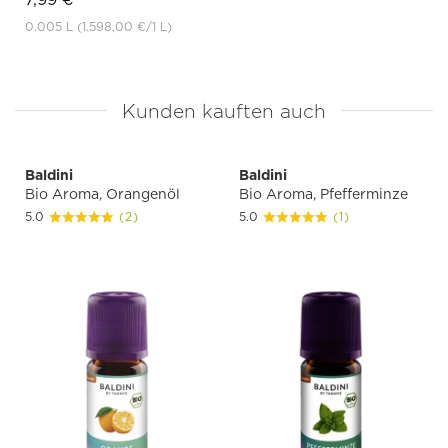
0.005 L
(1.598,00 €
/1 L)
Kunden kauften auch
Baldini
Baldini
Bio Aroma, Orangenöl
Bio Aroma, Pfefferminze
5.0
(2)
5.0
(1)