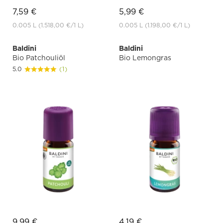
7,59 €
5,99 €
0.005 L
(1.518,00 €
/1 L)
0.005 L
(1.198,00 €
/1 L)
Baldini
Baldini
Bio Patchouliöl
Bio Lemongras
5.0
(1)
9,99 €
4,19 €