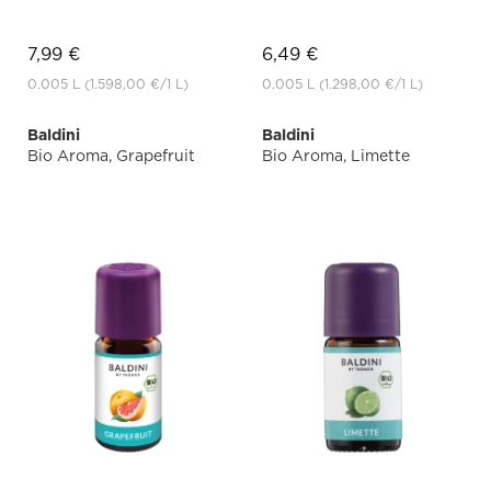
7,99 €
6,49 €
0.005 L
(1.598,00 €
/1 L)
0.005 L
(1.298,00 €
/1 L)
Baldini
Baldini
Bio Aroma, Grapefruit
Bio Aroma, Limette