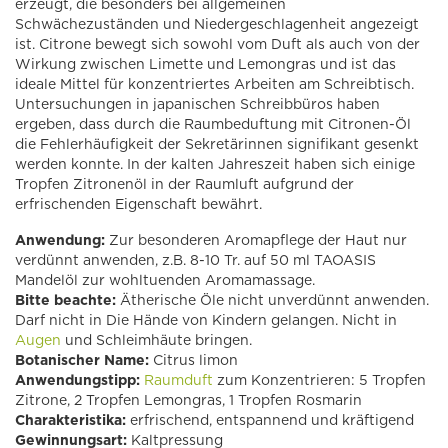
erzeugt, die besonders bei allgemeinen
Schwächezuständen und Niedergeschlagenheit angezeigt
ist. Citrone bewegt sich sowohl vom Duft als auch von der
Wirkung zwischen Limette und Lemongras und ist das
ideale Mittel für konzentriertes Arbeiten am Schreibtisch.
Untersuchungen in japanischen Schreibbüros haben
ergeben, dass durch die Raumbeduftung mit Citronen-Öl
die Fehlerhäufigkeit der Sekretärinnen signifikant gesenkt
werden konnte. In der kalten Jahreszeit haben sich einige
Tropfen Zitronenöl in der Raumluft aufgrund der
erfrischenden Eigenschaft bewährt.
Anwendung:
Zur besonderen Aromapflege der Haut nur
verdünnt anwenden, z.B. 8-10 Tr. auf 50 ml TAOASIS
Mandelöl zur wohltuenden Aromamassage.
Bitte beachte:
Ätherische Öle nicht unverdünnt anwenden.
Darf nicht in Die Hände von Kindern gelangen. Nicht in
Augen
und Schleimhäute bringen.
Botanischer Name:
Citrus limon
Anwendungstipp:
Raumduft
zum Konzentrieren: 5 Tropfen
Zitrone, 2 Tropfen Lemongras, 1 Tropfen Rosmarin
Charakteristika:
erfrischend, entspannend und kräftigend
Gewinnungsart:
Kaltpressung