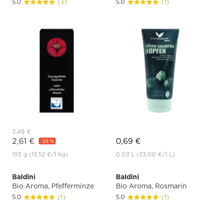
5.0
(3)
5.0
(1)
3,49 €
2,61 €
0,69 €
-25 %
193 g
(13,52 €
/1 kg)
0.03 L
(23,00 €
/1 L)
Baldini
Baldini
Bio Aroma, Pfefferminze
Bio Aroma, Rosmarin
5.0
(1)
5.0
(1)