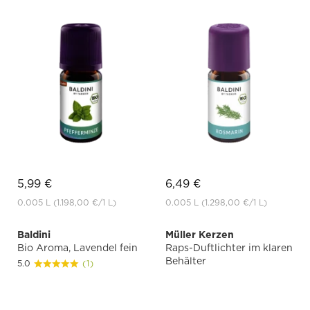
5,99 €
6,49 €
0.005 L
(1.198,00 €
/1 L)
0.005 L
(1.298,00 €
/1 L)
Baldini
Müller Kerzen
Bio Aroma, Lavendel fein
Raps-Duftlichter im klaren
Behälter
5.0
(1)