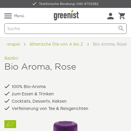
Telefonische Beratung: 040 47112582
Nur 5,49 € Versand -
frei ab 59,99 €
Natürlich Pflanzlich Lecker
Menü
atherapie
ätherische Öle von A bis Z
Bio Aroma, Rose
Baldini
Bio Aroma, Rose
100% Bio-Aroma
zum Essen & Trinken
Cocktails, Desserts, Keksen
Verfeinerung von Tee & Reisgerichten