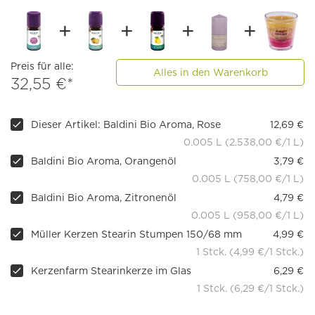
Preis für alle:
Alles in den Warenkorb
32,55 €*
Dieser Artikel: Baldini Bio Aroma, Rose
12,69 €
0.005 L (2.538,00 €/1 L)
Baldini Bio Aroma, Orangenöl
3,79 €
0.005 L (758,00 €/1 L)
Baldini Bio Aroma, Zitronenöl
4,79 €
0.005 L (958,00 €/1 L)
Müller Kerzen Stearin Stumpen 150/68 mm
4,99 €
1 Stck. (4,99 €/1 Stck.)
Kerzenfarm Stearinkerze im Glas
6,29 €
1 Stck. (6,29 €/1 Stck.)