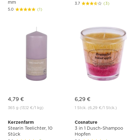
mm
3.7
(3)
5.0
(1)
4,79 €
6,29 €
365 g
(13,12 €
/1 kg)
1 Stck.
(6,29 €
/1 Stck.)
Kerzenfarm
Cosnature
Stearin Teelichter, 10
3 in 1 Dusch-Shampoo
Stück
Hopfen