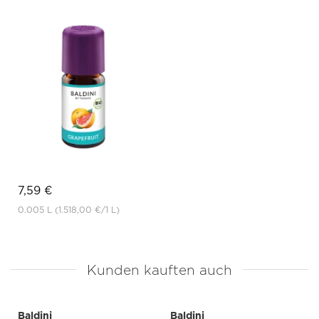
7,59 €
0.005 L
(1.518,00 €
/1 L)
Kunden kauften auch
Baldini
Baldini