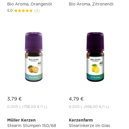
Bio Aroma, Orangenöl
Bio Aroma, Zitronenöl
5.0
(2)
3,79 €
4,79 €
0.005 L
(758,00 €
/1 L)
0.005 L
(958,00 €
/1 L)
Müller Kerzen
Kerzenfarm
Stearin Stumpen 150/68
Stearinkerze im Glas