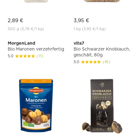
2,89 €
3,95 €
500 g
(5,78 €
/1 kg)
1 kg
(3,95 €
/1 kg)
MorgenLand
vita7
Bio Maronen verzehrfertig
Bio Schwarzer Knoblauch,
geschält, 80g
5.0
(11)
5.0
(16)