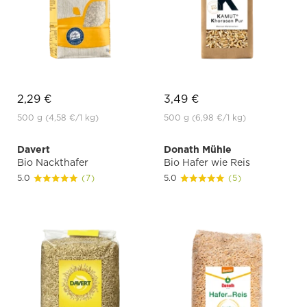
2,29 €
3,49 €
500 g
(4,58 €
/1 kg)
500 g
(6,98 €
/1 kg)
Davert
Donath Mühle
Bio Nackthafer
Bio Hafer wie Reis
5.0
(7)
5.0
(5)