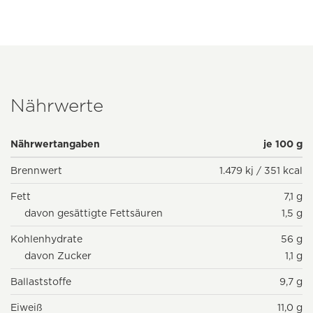
Nährwerte
Nährwertangaben
je 100 g
Brennwert
1.479 kj / 351 kcal
Fett
7,1 g
davon gesättigte Fettsäuren
1,5 g
Kohlenhydrate
56 g
davon Zucker
1,1 g
Ballaststoffe
9,7 g
Eiweiß
11,0 g