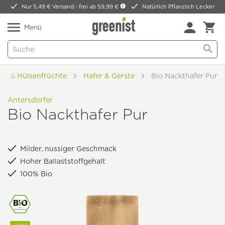
Nur 5,49 € Versand -
frei ab 59,99 €
Natürlich Pflanzlich Lecker
Menü
ide & Hülsenfrüchte
Hafer & Gerste
Bio Nackthafer Pur
Antersdorfer
Bio Nackthafer Pur
Milder, nussiger Geschmack
Hoher Ballaststoffgehalt
100% Bio