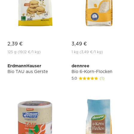
2,39 €
3,49 €
125 g
(19,12 €
/1 kg)
1 kg
(3,49 €
/1 kg)
ErdmannHauser
dennree
Bio TAU aus Gerste
Bio 6-Korn-Flocken
5.0
(1)