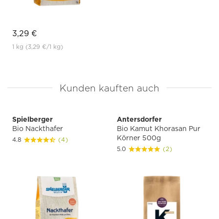
3,29 €
1 kg
(3,29 €
/1 kg)
Kunden kauften auch
Spielberger
Antersdorfer
Bio Nackthafer
Bio Kamut Khorasan Pur
Körner 500g
4.8
(4)
5.0
(2)