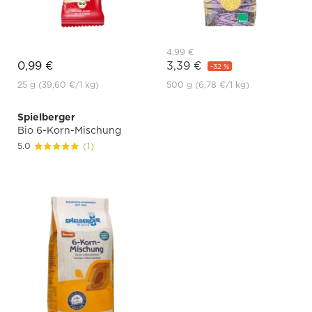
4,99 €
0,99 €
3,39 €
-32 %
25 g
(39,60 €
/1 kg)
500 g
(6,78 €
/1 kg)
Spielberger
Bio 6-Korn-Mischung
5.0
(1)