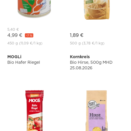
5,40 €
4,99 €
1,89 €
-7 %
450 g
(11,09 €
/1 kg)
500 g
(3,78 €
/1 kg)
MOGLi
Kornkreis
Bio Hafer Riegel
Bio Hirse, 500g MHD
25.08.2026