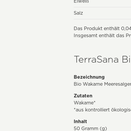
Eiweiß
Salz
Das Produkt enthält 0,04
Insgesamt enthält das P
TerraSana B
Bezeichnung
Bio Wakame Meeresalge
Zutaten
Wakame*
*aus kontrolliert ökolog
Inhalt
50 Gramm (g)