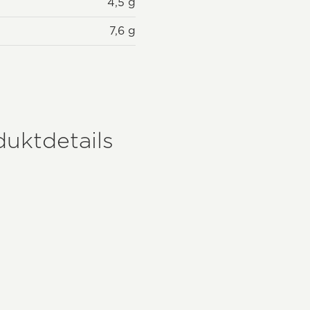
4,5 g
7,6 g
uktdetails