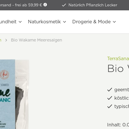
ersand -
frei ab 59,99 €
Natürlich Pflanzlich Lecker
undheit
Naturkosmetik
Drogerie & Mode
n
Bio Wakame Meeresalgen
TerraSan
Bio
geernt
köstli
typisc
Inhalt:
0.