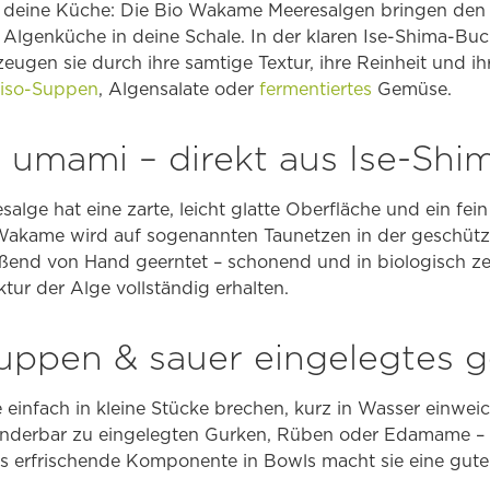
r deine Küche: Die Bio Wakame Meeresalgen bringen den
 Algenküche in deine Schale. In der klaren Ise-Shima-Buch
zeugen sie durch ihre samtige Textur, ihre Reinheit und i
iso-Suppen
, Algensalate oder
fermentiertes
Gemüse.
umami – direkt aus Ise-Shi
alge hat eine zarte, leicht glatte Oberfläche und ein f
e Wakame wird auf sogenannten Taunetzen in der geschüt
ßend von Hand geerntet – schonend und in biologisch zerti
uktur der Alge vollständig erhalten.
 suppen & sauer eingelegtes
einfach in kleine Stücke brechen, kurz in Wasser einwei
nderbar zu eingelegten Gurken, Rüben oder Edamame – a
s erfrischende Komponente in Bowls macht sie eine gute