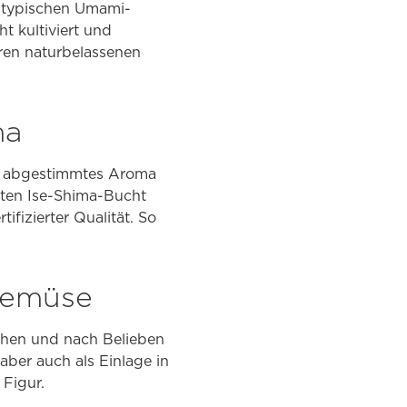
 typischen Umami-
t kultiviert und
hren naturbelassenen
ma
ein abgestimmtes Aroma
zten Ise-Shima-Bucht
fizierter Qualität. So
 gemüse
chen und nach Belieben
ber auch als Einlage in
 Figur.