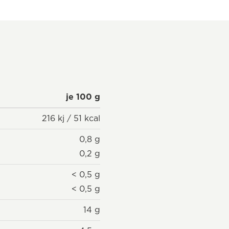
je 100 g
216 kj / 51 kcal
0,8 g
0,2 g
< 0,5 g
< 0,5 g
14 g