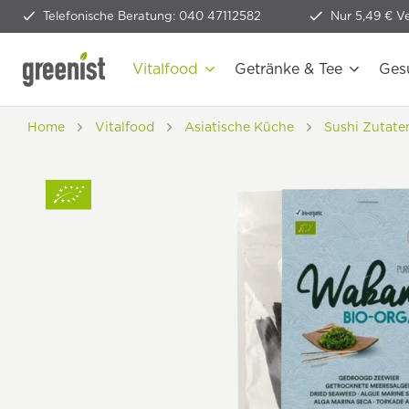
Telefonische Beratung: 040 47112582
Nur 5,49 € V
Vitalfood
Getränke & Tee
Ges
Home
Vitalfood
Asiatische Küche
Sushi Zutate