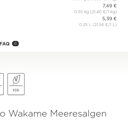
7,49 €
0.35 kg (21,40 €/1 kg)
5,39 €
0.25 L (21,56 €/1 L)
FAQ
0
io Wakame Meeresalgen