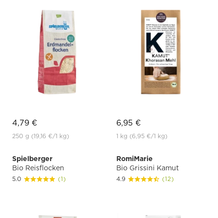
4,79 €
6,95 €
250 g
(19,16 €
/1 kg)
1 kg
(6,95 €
/1 kg)
Spielberger
RomiMarie
Bio Reisflocken
Bio Grissini Kamut
5.0
(1)
4.9
(12)