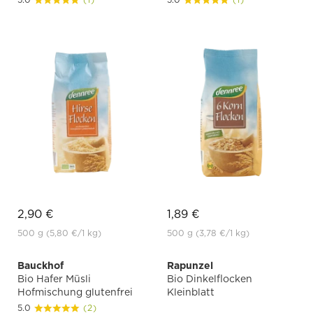
2,90 €
1,89 €
500 g
(5,80 €
/1 kg)
500 g
(3,78 €
/1 kg)
Bauckhof
Rapunzel
Bio Hafer Müsli
Bio Dinkelflocken
Hofmischung glutenfrei
Kleinblatt
5.0
(2)