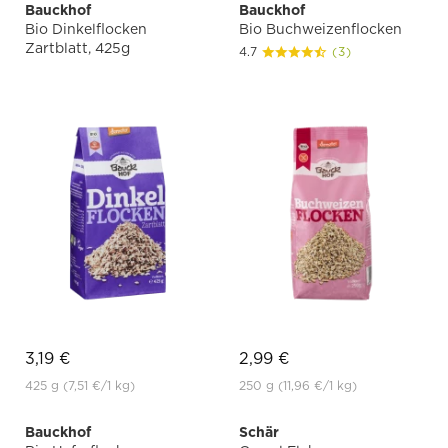
Bauckhof
Bauckhof
Bio Dinkelflocken
Bio Buchweizenflocken
Zartblatt, 425g
4.7
(3)
3,19 €
2,99 €
425 g
(7,51 €
/1 kg)
250 g
(11,96 €
/1 kg)
Bauckhof
Schär