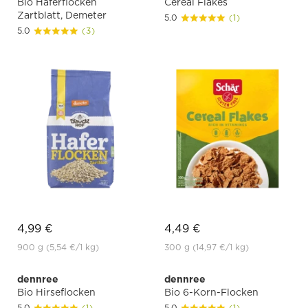
Bio Haferflocken
Cereal Flakes
Zartblatt, Demeter
5.0
(1)
5.0
(3)
4,99 €
4,49 €
900 g
(5,54 €
/1 kg)
300 g
(14,97 €
/1 kg)
dennree
dennree
Bio Hirseflocken
Bio 6-Korn-Flocken
5.0
(1)
5.0
(1)