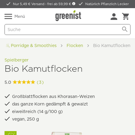
Nur 5,49 € Versand -
frei ab 59,99 €
Natürlich Pflanzlich Lecker
Menü
Müsli, Porridge & Smoothies
Flocken
Bio Kamutflocken
Spielberger
Bio Kamutflocken
5.0
(3)
Großblattflocken aus Khorasan-Weizen
das ganze Korn gedämpft & gewalzt
eiweißreich (14 g/100 g)
vegan, 250 g