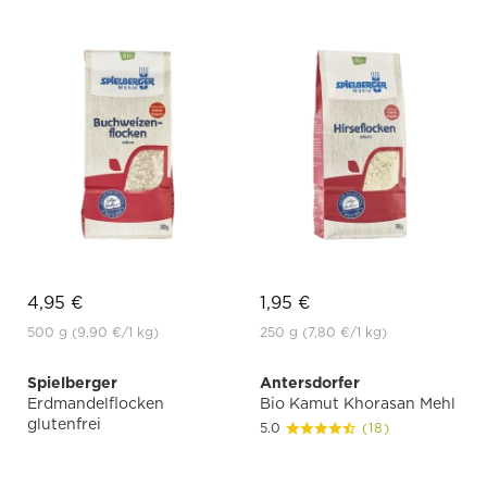
4,95 €
1,95 €
500 g
(9,90 €
/1 kg)
250 g
(7,80 €
/1 kg)
Spielberger
Antersdorfer
Erdmandelflocken
Bio Kamut Khorasan Mehl
glutenfrei
5.0
(18)