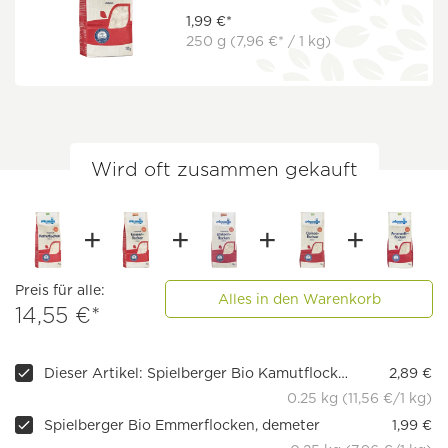
1,99 €*
250 g
(7,96 €* / 1 kg)
Wird oft zusammen gekauft
Preis für alle:
Alles in den Warenkorb
14,55 €*
Dieser Artikel: Spielberger Bio Kamutflocken
2,89 €
0.25 kg (11,56 €/1 kg)
Spielberger Bio Emmerflocken, demeter
1,99 €