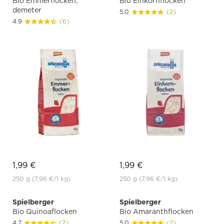
Bio Emmerflocken,
Bio Einkornflocken
demeter
5.0
(2)
4.9
(6)
1,99 €
1,99 €
250 g
(7,96 €
/1 kg)
250 g
(7,96 €
/1 kg)
Spielberger
Spielberger
Bio Quinoaflocken
Bio Amaranthflocken
4.7
(7)
5.0
(2)