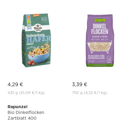
4,29 €
3,39 €
425 g
(10,09 €
/1 kg)
750 g
(4,52 €
/1 kg)
Rapunzel
Bio Dinkelflocken
Zartblatt 400