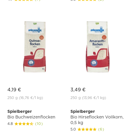
4,19 €
3,49 €
250 g
(16,76 €
/1 kg)
250 g
(13,96 €
/1 kg)
Spielberger
Spielberger
Bio Buchweizenflocken
Bio Hirseflocken Vollkorn,
0,5 kg
4.8
(10)
5.0
(6)