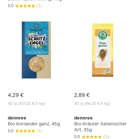
5.0
(1)
4,29 €
2,89 €
40 g
(107,25 €
/1 kg)
30 g
(96,33 €
/1 kg)
dennree
dennree
Bio Koriander ganz, 45g
Bio Kräuter italienischer
Art, 35g
5.0
(1)
5.0
(2)