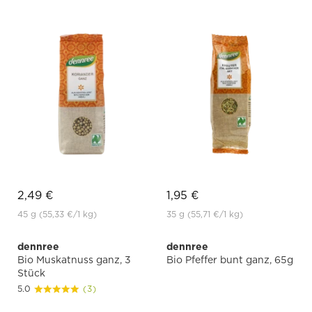
2,49 €
1,95 €
45 g
(55,33 €
/1 kg)
35 g
(55,71 €
/1 kg)
dennree
dennree
Bio Muskatnuss ganz, 3
Bio Pfeffer bunt ganz, 65g
Stück
5.0
(3)