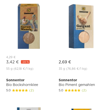
4,29 €
3,42 €
2,69 €
-20 %
55 g
(62,18 €
/1 kg)
35 g
(76,86 €
/1 kg)
Sonnentor
Sonnentor
Bio Bockshornklee
Bio Piment gemahlen
5.0
(2)
5.0
(2)