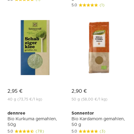
5.0
(1)
2,95 €
2,90 €
40 g
(73,75 €
/1 kg)
50 g
(58,00 €
/1 kg)
dennree
Sonnentor
Bio Kurkuma gemahlen,
Bio Kardamom gemahlen,
50g
50 g
5.0
(78)
5.0
(3)