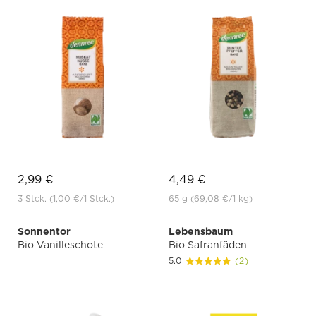
2,99 €
4,49 €
3 Stck.
(1,00 €
/1 Stck.)
65 g
(69,08 €
/1 kg)
Sonnentor
Lebensbaum
Bio Vanilleschote
Bio Safranfäden
5.0
(2)