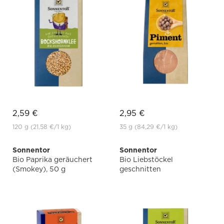
2,59 €
2,95 €
120 g
(21,58 €
/1 kg)
35 g
(84,29 €
/1 kg)
Sonnentor
Sonnentor
Bio Paprika geräuchert
Bio Liebstöckel
(Smokey), 50 g
geschnitten