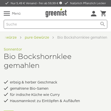
Nur 5,49 € Versand -
frei ab 59,99 €
Natürlich Pflanzlich Lecker
Menü
& Gewürze
pure Gewürze
Bio Bockshornklee gemahlen
Sonnentor
Bio Bockshornklee
gemahlen
erbsig & herber Geschmack
gemahlene Bio-Samen
für indische Küche wie Curry
Hausmannkost zu Eintöpfen & Aufläufen