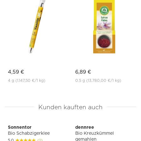
4,59 €
6,89 €
4 g
(1.147,50 €
/1 kg)
0.5 g
(13.780,00 €
/1 kg)
Kunden kauften auch
Sonnentor
dennree
Bio Schabzigerklee
Bio Kreuzkümmel
gemahlen
5.0
(1)