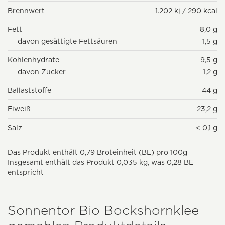
Brennwert
1.202 kj / 290 kcal
Fett
8,0 g
davon gesättigte Fettsäuren
1,5 g
Kohlenhydrate
9,5 g
davon Zucker
1,2 g
Ballaststoffe
44 g
Eiweiß
23,2 g
Salz
< 0,1 g
Das Produkt enthält 0,79 Broteinheit (BE) pro 100g
Insgesamt enthält das Produkt 0,035 kg, was 0,28 BE
entspricht
Sonnentor Bio Bockshornklee