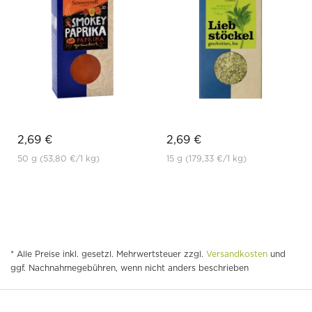
2,69 €
2,69 €
50 g
(53,80 €
/1 kg)
15 g
(179,33 €
/1 kg)
* Alle Preise inkl. gesetzl. Mehrwertsteuer zzgl.
Versandkosten
und
ggf. Nachnahmegebühren, wenn nicht anders beschrieben