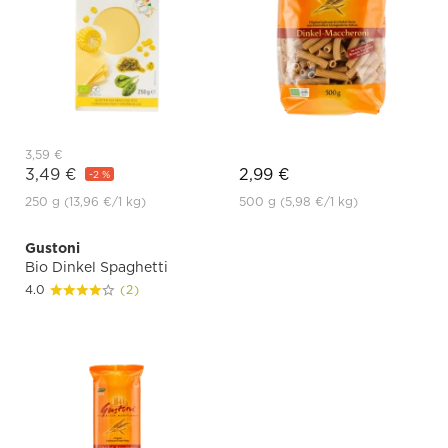
3,59 €
3,49 €
2,99 €
-2 %
250 g
(13,96 €
/1 kg)
500 g
(5,98 €
/1 kg)
Gustoni
Bio Dinkel Spaghetti
4.0
(2)