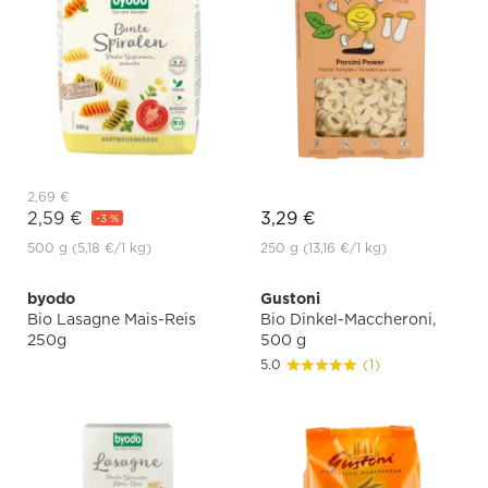
2,69 €
2,59 €
3,29 €
-3 %
500 g
(5,18 €
/1 kg)
250 g
(13,16 €
/1 kg)
byodo
Gustoni
Bio Lasagne Mais-Reis
Bio Dinkel-Maccheroni,
250g
500 g
5.0
(1)