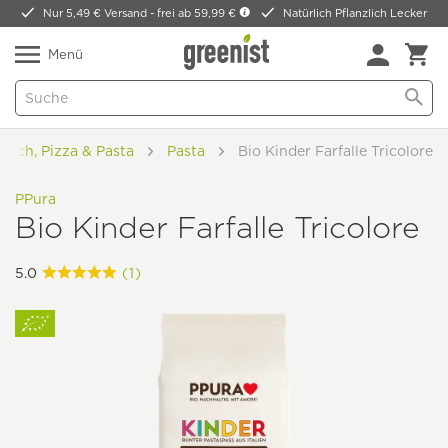
Nur 5,49 € Versand -
frei ab 59,99 €
Natürlich Pflanzlich Lecker
Menü
enisch, Pizza & Pasta
Pasta
Bio Kinder Farfalle Tricolore
PPura
Bio Kinder Farfalle Tricolore
5.0
(1)