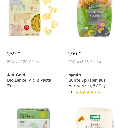
1,59 €
1,99 €
300 g
(5,30 €
/1 kg)
500 g
(3,98 €
/1 kg)
Alb-Gold
byodo
Bio Dinkel Kid´s Pasta
Bunte Spiralen aus
Zoo
Hartweizen, 500 g
5.0
(3)