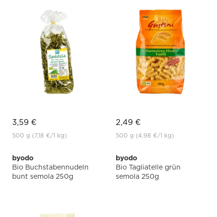
3,59 €
2,49 €
500 g
(7,18 €
/1 kg)
500 g
(4,98 €
/1 kg)
byodo
byodo
Bio Buchstabennudeln
Bio Tagliatelle grün
bunt semola 250g
semola 250g