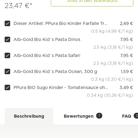
Alles in den Warenkorb
23,47 €*
Dieser Artikel: PPura Bio Kinder Farfalle Tricolore
2,49 €
0.5 kg (4,98 €/1 kg)
Alb-Gold Bio Kid´s Pasta Dinos
7,95 €
2.5 kg (3,18 €/1 kg)
Alb-Gold Bio Kid´s Pasta Safari
7,95 €
2.5 kg (3,18 €/1 kg)
Alb-Gold Bio Kid´s Pasta Ocean, 300 g
1,59 €
0.3 kg (5,30 €/1 kg)
PPura BIO Sugo Kinder - Tomatensauce ohne Zuckerzusatz
3,49 €
0.34 kg (10,26 €/1 kg)
1
Beschreibung
Bewertungen
FAQ