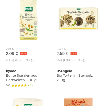
2,19 €
2,69 €
2,09 €
2,59 €
-4 %
-3 %
250 g
(8,36 €
/1 kg)
250 g
(10,36 €
/1 kg)
byodo
D'Angelo
Bunte Spiralen aus
Bio Tortellini Steinpilz
Hartweizen, 500 g
250g
5.0
(3)