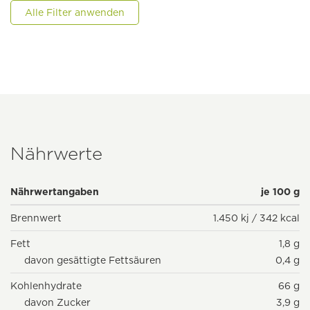
Alle Filter anwenden
Nährwerte
Nährwertangaben
je 100 g
Brennwert
1.450 kj / 342 kcal
Fett
1,8 g
davon gesättigte Fettsäuren
0,4 g
Kohlenhydrate
66 g
davon Zucker
3,9 g