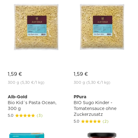
1,59 €
1,59 €
300 g
(5,30 €
/1 kg)
300 g
(5,30 €
/1 kg)
Alb-Gold
PPura
Bio Kid´s Pasta Ocean,
BIO Sugo Kinder -
300 g
Tomatensauce ohne
Zuckerzusatz
5.0
(3)
5.0
(2)