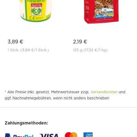
3,89 €
2,19 €
1 Stck.
(3,89 €
/1 Stck.)
125 g
(17,52 €
/1 kg)
* Alle Preise inkl. gesetzl. Mehrwertsteuer zzgl.
Versandkosten
und
ggf. Nachnahmegebühren, wenn nicht anders beschrieben
Zahlungsmethoden: