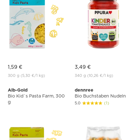
1,59 €
3,49 €
300 g
(5,30 €
/1 kg)
340 g
(10,26 €
/1 kg)
Alb-Gold
dennree
Bio Kid´s Pasta Farm, 300
Bio Buchstaben Nudeln
g
5.0
(1)