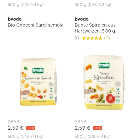
500 g
(5,18 €
/1 kg)
500 g
(5,38 €
/1 kg)
byodo
byodo
Bio Gnocchi Sardi semola
Bunte Spiralen aus
Hartweizen, 500 g
5.0
(3)
2,69 €
2,69 €
2,59 €
2,59 €
-3 %
-3 %
500 g
(5,18 €
/1 kg)
500 g
(5,18 €
/1 kg)