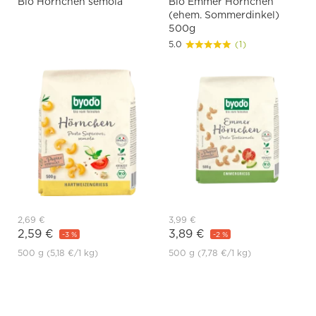
Bio Hörnchen semola
Bio Emmer Hörnchen
(ehem. Sommerdinkel)
500g
5.0
(1)
2,69 €
3,99 €
2,59 €
3,89 €
-3 %
-2 %
500 g
(5,18 €
/1 kg)
500 g
(7,78 €
/1 kg)