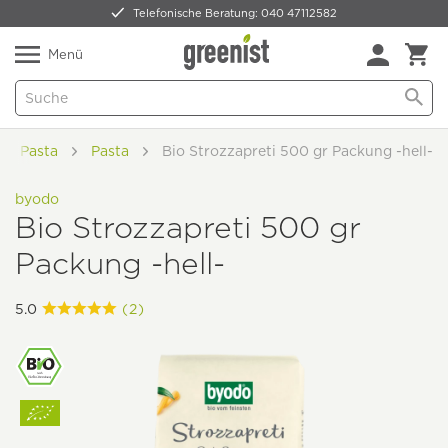
Telefonische Beratung: 040 47112582
Nur 5,49 € Versand -
frei ab 59,99 €
Natürlich Pflanzlich Lecker
Menü
a & Pasta
Pasta
Bio Strozzapreti 500 gr Packung -hell-
byodo
Bio Strozzapreti 500 gr
Packung -hell-
5.0
(2)