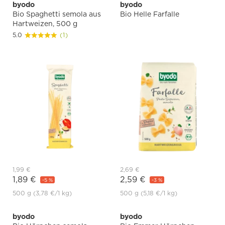
byodo
byodo
Bio Spaghetti semola aus
Bio Helle Farfalle
Hartweizen, 500 g
5.0
(1)
1,99 €
2,69 €
1,89 €
2,59 €
-5 %
-3 %
500 g
(3,78 €
/1 kg)
500 g
(5,18 €
/1 kg)
byodo
byodo