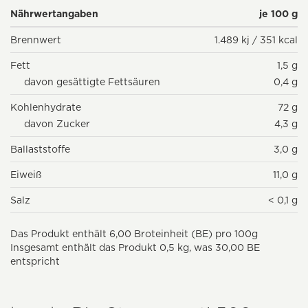
Nährwertangaben
je 100 g
Brennwert
1.489 kj / 351 kcal
Fett
1,5 g
davon gesättigte Fettsäuren
0,4 g
Kohlenhydrate
72 g
davon Zucker
4,3 g
Ballaststoffe
3,0 g
Eiweiß
11,0 g
Salz
< 0,1 g
Das Produkt enthält 6,00 Broteinheit (BE) pro 100g
Insgesamt enthält das Produkt 0,5 kg, was 30,00 BE
entspricht