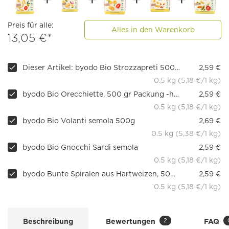
Preis für alle:
Alles in den Warenkorb
13,05 €*
Dieser Artikel: byodo Bio Strozzapreti 500 gr Packung -hell-
2,59 €
0.5 kg (5,18 €/1 kg)
byodo Bio Orecchiette, 500 gr Packung -hell-
2,59 €
0.5 kg (5,18 €/1 kg)
byodo Bio Volanti semola 500g
2,69 €
0.5 kg (5,38 €/1 kg)
byodo Bio Gnocchi Sardi semola
2,59 €
0.5 kg (5,18 €/1 kg)
byodo Bunte Spiralen aus Hartweizen, 500 g
2,59 €
0.5 kg (5,18 €/1 kg)
2
Beschreibung
Bewertungen
FAQ