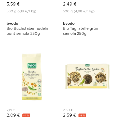
3,59 €
2,49 €
500 g
(7,18 €
/1 kg)
500 g
(4,98 €
/1 kg)
byodo
byodo
Bio Buchstabennudeln
Bio Tagliatelle grün
bunt semola 250g
semola 250g
2,19 €
2,69 €
2,09 €
2,59 €
-4 %
-3 %