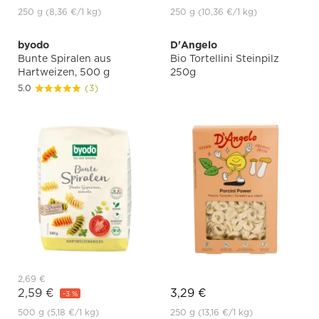
250 g
(8,36 €
/1 kg)
250 g
(10,36 €
/1 kg)
byodo
D'Angelo
Bunte Spiralen aus
Bio Tortellini Steinpilz
Hartweizen, 500 g
250g
5.0
(3)
2,69 €
2,59 €
3,29 €
-3 %
500 g
(5,18 €
/1 kg)
250 g
(13,16 €
/1 kg)