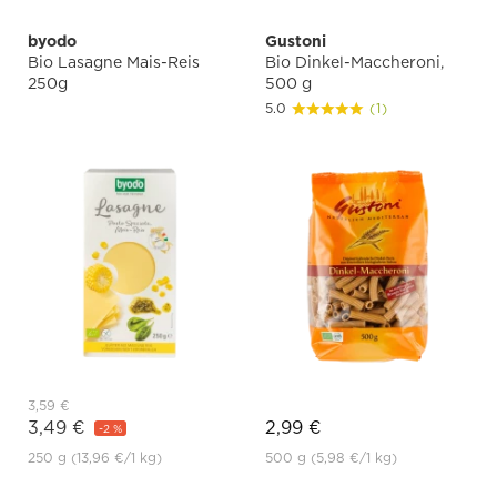
byodo
Gustoni
Bio Lasagne Mais-Reis
Bio Dinkel-Maccheroni,
250g
500 g
5.0
(1)
3,59 €
3,49 €
2,99 €
-2 %
250 g
(13,96 €
/1 kg)
500 g
(5,98 €
/1 kg)