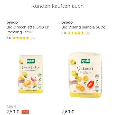
Kunden kauften auch
byodo
byodo
Bio Orecchiette, 500 gr
Bio Volanti semola 500g
Packung -hell-
5.0
(1)
5.0
(1)
2,69 €
2,59 €
2,69 €
-3 %