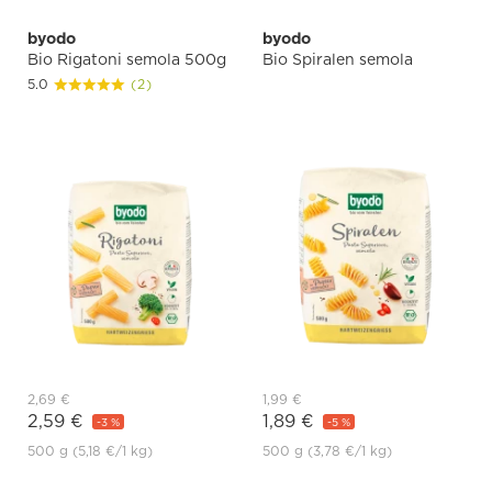
byodo
byodo
Bio Rigatoni semola 500g
Bio Spiralen semola
5.0
(2)
2,69 €
1,99 €
2,59 €
1,89 €
-3 %
-5 %
500 g
(5,18 €
/1 kg)
500 g
(3,78 €
/1 kg)