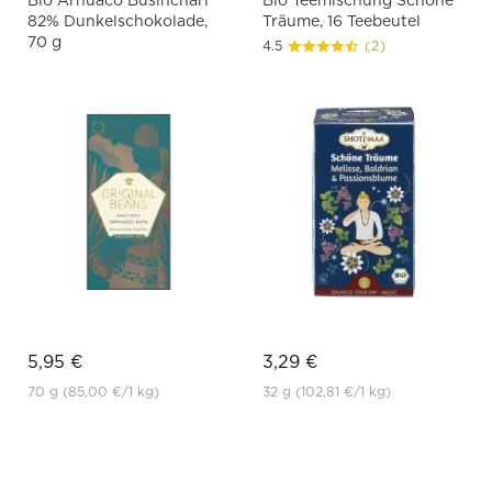
82% Dunkelschokolade,
Träume, 16 Teebeutel
70 g
4.5
(2)
5,95 €
3,29 €
70 g
(85,00 €
/1 kg)
32 g
(102,81 €
/1 kg)