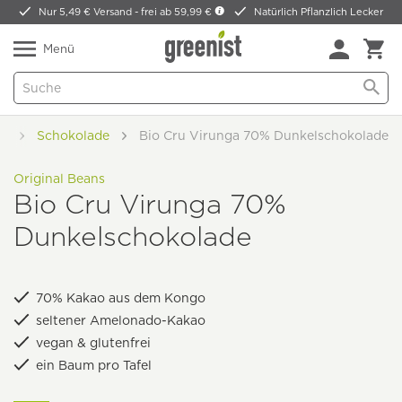
Nur 5,49 € Versand -
frei ab 59,99 €
Natürlich Pflanzlich Lecker
Menü
ko
Schokolade
Bio Cru Virunga 70% Dunkelschokolade
Original Beans
Bio Cru Virunga 70%
Dunkelschokolade
70% Kakao aus dem Kongo
seltener Amelonado-Kakao
vegan & glutenfrei
ein Baum pro Tafel