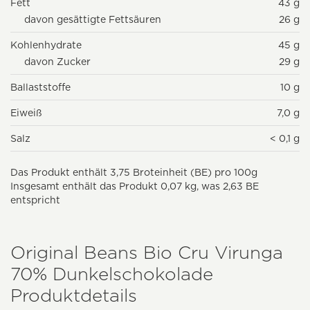
Fett
43 g
davon gesättigte Fettsäuren
26 g
Kohlenhydrate
45 g
davon Zucker
29 g
Ballaststoffe
10 g
Eiweiß
7,0 g
Salz
< 0,1 g
Das Produkt enthält 3,75 Broteinheit (BE) pro 100g
Insgesamt enthält das Produkt 0,07 kg, was 2,63 BE
entspricht
Original Beans Bio Cru Virunga
70% Dunkelschokolade
Produktdetails