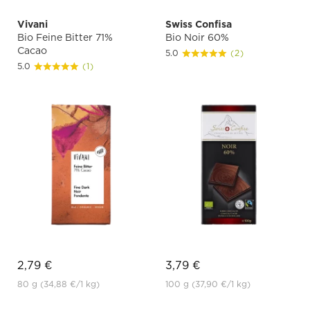
Vivani
Swiss Confisa
Bio Feine Bitter 71%
Bio Noir 60%
Cacao
5.0
(2)
5.0
(1)
2,79 €
3,79 €
80 g
(34,88 €
/1 kg)
100 g
(37,90 €
/1 kg)