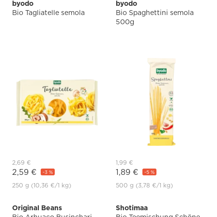
byodo
byodo
Bio Tagliatelle semola
Bio Spaghettini semola
500g
2,69 €
1,99 €
2,59 €
1,89 €
-3 %
-5 %
250 g
(10,36 €
/1 kg)
500 g
(3,78 €
/1 kg)
Original Beans
Shotimaa
Bio Arhuaco Businchari
Bio Teemischung Schöne