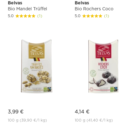
Belvas
Belvas
Bio Mandel Trüffel
Bio Rochers Coco
5.0
(1)
5.0
(1)
3,99 €
4,14 €
100 g
(39,90 €
/1 kg)
100 g
(41,40 €
/1 kg)