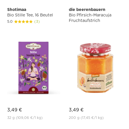
Shotimaa
die beerenbauern
Bio Stille Tee, 16 Beutel
Bio Pfirsich-Maracuja
Fruchtaufstrich
5.0
(3)
3,49 €
3,49 €
32 g
(109,06 €
/1 kg)
200 g
(17,45 €
/1 kg)