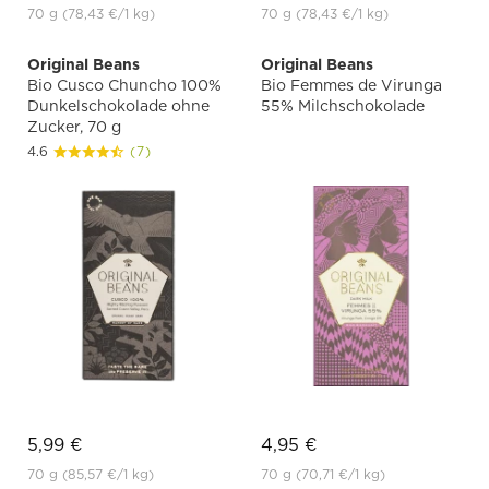
70 g
(78,43 €
/1 kg)
70 g
(78,43 €
/1 kg)
Original Beans
Original Beans
Bio Cusco Chuncho 100%
Bio Femmes de Virunga
Dunkelschokolade ohne
55% Milchschokolade
Zucker, 70 g
4.6
(7)
5,99 €
4,95 €
70 g
(85,57 €
/1 kg)
70 g
(70,71 €
/1 kg)