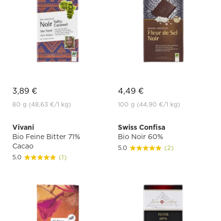
3,89 €
4,49 €
80 g
(48,63 €
/1 kg)
100 g
(44,90 €
/1 kg)
Vivani
Swiss Confisa
Bio Feine Bitter 71%
Bio Noir 60%
Cacao
5.0
(2)
5.0
(1)