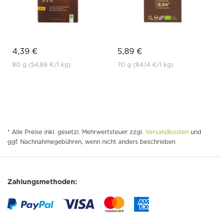
4,39 €
5,89 €
80 g
(54,88 €
/1 kg)
70 g
(84,14 €
/1 kg)
* Alle Preise inkl. gesetzl. Mehrwertsteuer zzgl.
Versandkosten
und
ggf. Nachnahmegebühren, wenn nicht anders beschrieben
Zahlungsmethoden: