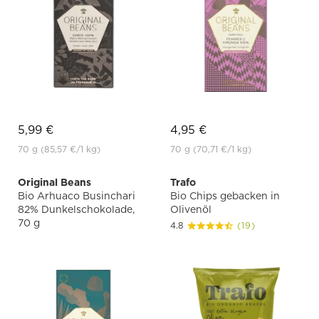
5,99 €
4,95 €
70 g
(85,57 €
/1 kg)
70 g
(70,71 €
/1 kg)
Original Beans
Trafo
Bio Arhuaco Businchari
Bio Chips gebacken in
82% Dunkelschokolade,
Olivenöl
70 g
4.8
(19)