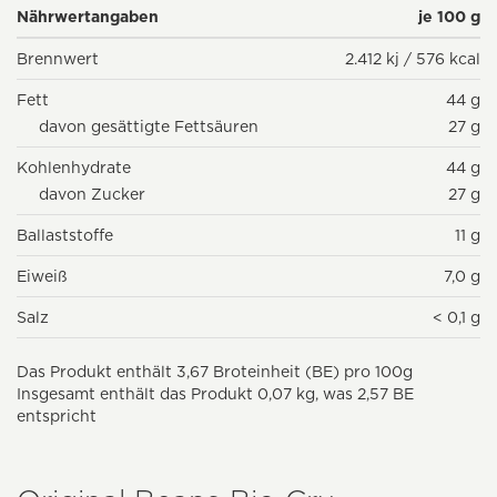
Nährwertangaben
je 100 g
Brennwert
2.412 kj / 576 kcal
Fett
44 g
davon gesättigte Fettsäuren
27 g
Kohlenhydrate
44 g
davon Zucker
27 g
Ballaststoffe
11 g
Eiweiß
7,0 g
Salz
< 0,1 g
Das Produkt enthält 3,67 Broteinheit (BE) pro 100g
Insgesamt enthält das Produkt 0,07 kg, was 2,57 BE
entspricht