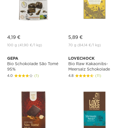
4,19 €
5,89 €
100 g
(41,90 €
/1 kg)
70 g
(84,14 €
/1 kg)
GEPA
LOVECHOCK
Bio Schokolade São Tomé
Bio Raw Kakaonibs-
95%
Meersalz Schokolade
4.0
(1)
4.8
(11)