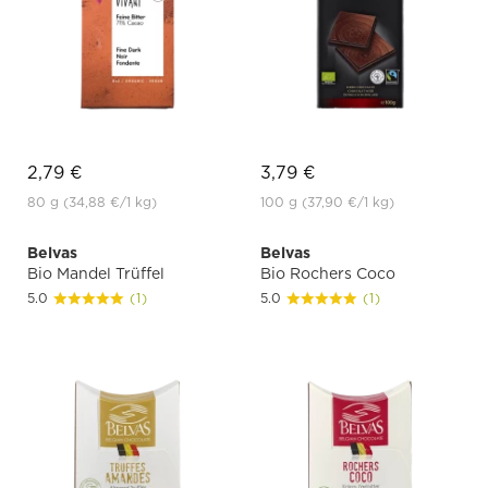
2,79 €
3,79 €
80 g
(34,88 €
/1 kg)
100 g
(37,90 €
/1 kg)
Belvas
Belvas
Bio Mandel Trüffel
Bio Rochers Coco
5.0
(1)
5.0
(1)