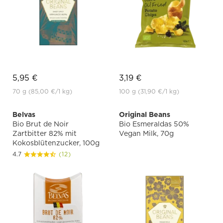
5,95 €
3,19 €
70 g
(85,00 €
/1 kg)
100 g
(31,90 €
/1 kg)
Belvas
Original Beans
Bio Brut de Noir
Bio Esmeraldas 50%
Zartbitter 82% mit
Vegan Milk, 70g
Kokosblütenzucker, 100g
4.7
(12)