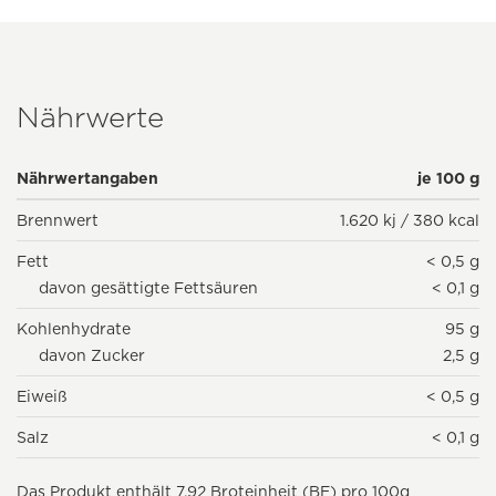
Nährwerte
Nährwertangaben
je 100 g
Brennwert
1.620 kj / 380 kcal
Fett
< 0,5 g
davon gesättigte Fettsäuren
< 0,1 g
Kohlenhydrate
95 g
davon Zucker
2,5 g
Eiweiß
< 0,5 g
Salz
< 0,1 g
Das Produkt enthält 7,92 Broteinheit (BE) pro 100g