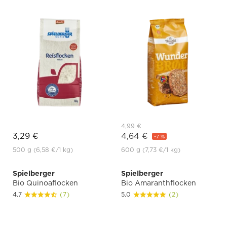
4,99 €
3,29 €
4,64 €
-7 %
500 g
(6,58 €
/1 kg)
600 g
(7,73 €
/1 kg)
Spielberger
Spielberger
Bio Quinoaflocken
Bio Amaranthflocken
4.7
(7)
5.0
(2)