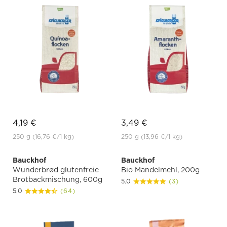
4,19 €
3,49 €
250 g
(16,76 €
/1 kg)
250 g
(13,96 €
/1 kg)
Bauckhof
Bauckhof
Wunderbrød glutenfreie
Bio Mandelmehl, 200g
Brotbackmischung, 600g
5.0
(3)
5.0
(64)