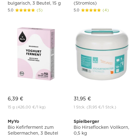
bulgarisch, 3 Beutel, 15 g
(Stromlos)
5.0
(5)
5.0
(4)
6,39 €
31,95 €
15 g
(426,00 €
/1 kg)
1 Stck.
(31,95 €
/1 Stck.)
MyYo
Spielberger
Bio Kefirferment zum
Bio Hirseflocken Vollkorn,
Selbermachen, 3 Beutel
0,5 kg