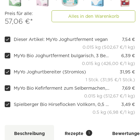
Preis für alle:
Alles in den Warenkorb
57,06 €*
Dieser Artikel: MyYo Joghurtferment vegan
7,54 €
0.015 kg (502,67 €/1 kg)
MyYo Bio Joghurtferment bulgarisch, 3 Beutel, 15 g
6,39 €
0.015 kg (426,00 €/1 kg)
MyYo Joghurtbereiter (Stromlos)
31,95 €
1 Stck. (31,95 €/1 Stck.)
MyYo Bio Kefirferment zum Selbermachen, 3 Beutel
7,69 €
0.015 kg (512,67 €/1 kg)
Spielberger Bio Hirseflocken Vollkorn, 0,5 kg
3,49 €
0.5 kg (6,98 €/1 kg)
1
Beschreibung
Rezepte
Bewertunge