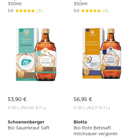
350ml
350ml
5.0
(3)
5.0
(3)
53,90 €
56,95 €
0.35 L
(154,00 €
/1 L)
0.35 L
(162,71 €
/1 L)
Schoenenberger
Biotta
Bio Sauerkraut Saft
Bio Rote Betesaft
milchsauer vergoren