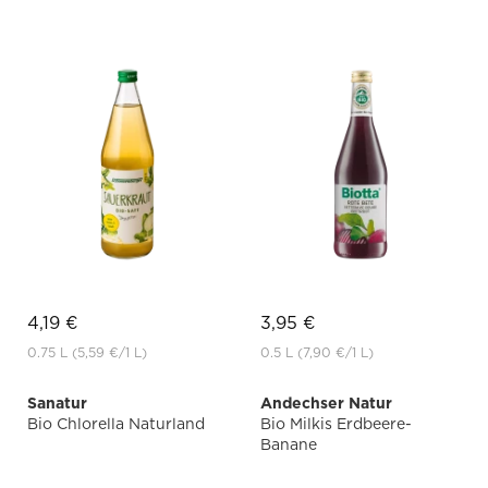
4,19 €
3,95 €
0.75 L
(5,59 €
/1 L)
0.5 L
(7,90 €
/1 L)
Sanatur
Andechser Natur
Bio Chlorella Naturland
Bio Milkis Erdbeere-
Banane