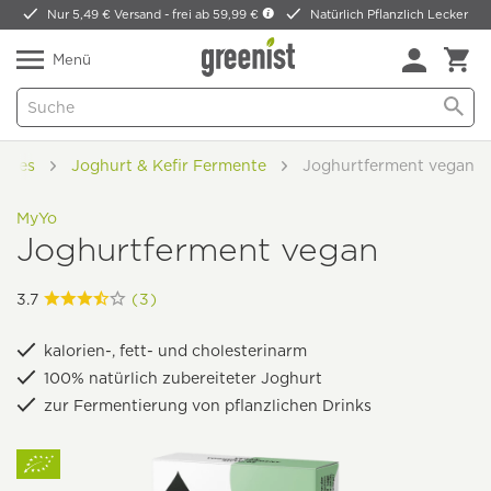
Nur 5,49 € Versand -
frei ab 59,99 €
Natürlich Pflanzlich Lecker
Menü
thies
Joghurt & Kefir Fermente
Joghurtferment vegan
MyYo
Joghurtferment vegan
3.7
(3)
kalorien-, fett- und cholesterinarm
100% natürlich zubereiteter Joghurt
zur Fermentierung von pflanzlichen Drinks