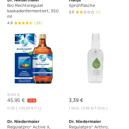
Dr. Niedermaier
Manju
Bio Rechtsregulat
Sprühflasche
kaskadenfermentiert, 350
2.0
(1)
ml
4.9
(28)
51,90 €
45,95 €
3,39 €
-11 %
0.35 L
(131,29 €
/1 L)
1 Stck.
(3,39 €
/1 Stck.)
Dr. Niedermaier
Dr. Niedermaier
Regulatpro® Active X,
Regulatpro® Arthro,