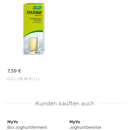
7,39 €
0.2 L
(36,95 €
/1 L)
Kunden kauften auch
MyYo
MyYo
Bio Joghurtferment
Joghurtbereiter