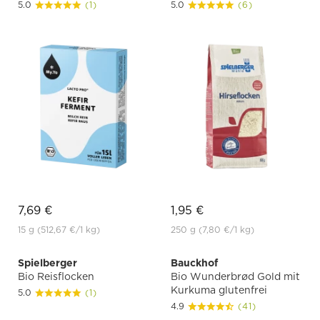
5.0
(1)
5.0
(6)
7,69 €
1,95 €
15 g
(512,67 €
/1 kg)
250 g
(7,80 €
/1 kg)
Spielberger
Bauckhof
Bio Reisflocken
Bio Wunderbrød Gold mit
Kurkuma glutenfrei
5.0
(1)
4.9
(41)