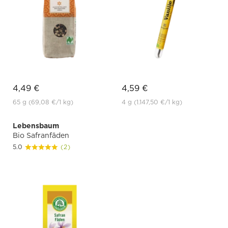
4,49 €
4,59 €
65 g
(69,08 €
/1 kg)
4 g
(1.147,50 €
/1 kg)
Lebensbaum
Bio Safranfäden
5.0
(2)