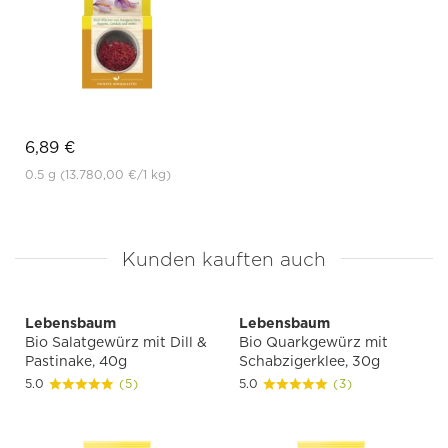
6,89 €
0.5 g
(13.780,00 €
/1 kg)
Kunden kauften auch
Lebensbaum
Lebensbaum
Bio Salatgewürz mit Dill &
Bio Quarkgewürz mit
Pastinake, 40g
Schabzigerklee, 30g
5.0
(5)
5.0
(3)