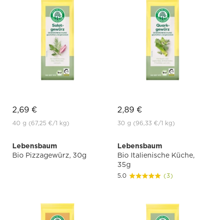
2,69 €
2,89 €
40 g
(67,25 €
/1 kg)
30 g
(96,33 €
/1 kg)
Lebensbaum
Lebensbaum
Bio Pizzagewürz, 30g
Bio Italienische Küche,
35g
5.0
(3)