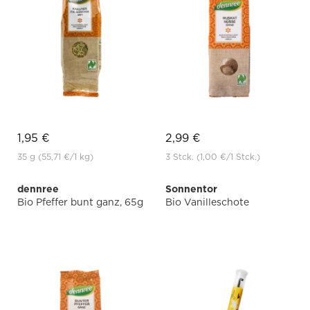
1,95 €
2,99 €
35 g
(55,71 €
/1 kg)
3 Stck.
(1,00 €
/1 Stck.)
dennree
Sonnentor
Bio Pfeffer bunt ganz, 65g
Bio Vanilleschote