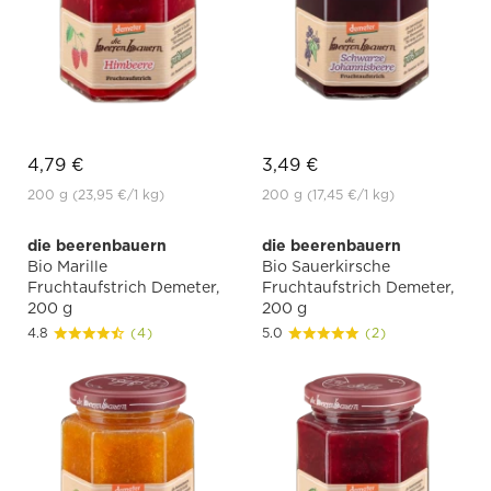
4,79 €
3,49 €
200 g
(23,95 €
/1 kg)
200 g
(17,45 €
/1 kg)
die beerenbauern
die beerenbauern
Bio Marille
Bio Sauerkirsche
Fruchtaufstrich Demeter,
Fruchtaufstrich Demeter,
200 g
200 g
4.8
(4)
5.0
(2)