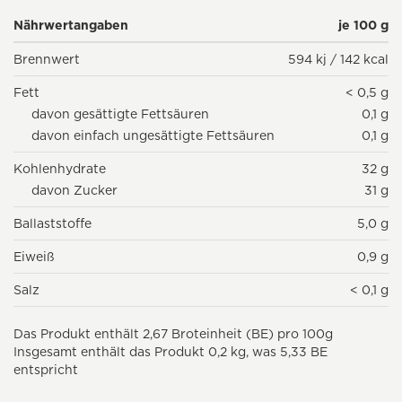
Nährwertangaben
je 100 g
Brennwert
594 kj / 142 kcal
Fett
< 0,5 g
davon gesättigte Fettsäuren
0,1 g
davon einfach ungesättigte Fettsäuren
0,1 g
Kohlenhydrate
32 g
davon Zucker
31 g
Ballaststoffe
5,0 g
Eiweiß
0,9 g
Salz
< 0,1 g
Das Produkt enthält 2,67 Broteinheit (BE) pro 100g
Insgesamt enthält das Produkt 0,2 kg, was 5,33 BE
entspricht