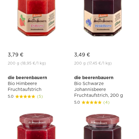
3,79 €
3,49 €
200 g
(18,95 €
/1 kg)
200 g
(17,45 €
/1 kg)
die beerenbauern
die beerenbauern
Bio Himbeere
Bio Schwarze
Fruchtaufstrich
Johannisbeere
Fruchtaufstrich, 200 g
5.0
(5)
5.0
(4)