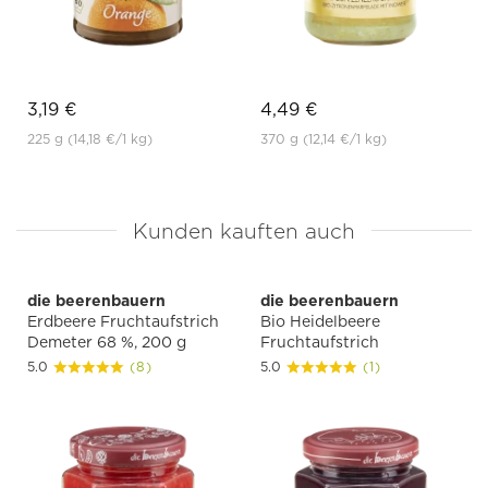
3,19 €
4,49 €
225 g
(14,18 €
/1 kg)
370 g
(12,14 €
/1 kg)
Kunden kauften auch
die beerenbauern
die beerenbauern
Erdbeere Fruchtaufstrich
Bio Heidelbeere
Demeter 68 %, 200 g
Fruchtaufstrich
5.0
(8)
5.0
(1)