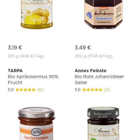
3,19 €
3,49 €
225 g
(14,18 €
/1 kg)
200 g
(17,45 €
/1 kg)
TARPA
Annes Feinste
Bio Aprikosenmus 90%
Bio Rote Johannisbeer
Frucht
Gelee
5.0
(6)
5.0
(3)