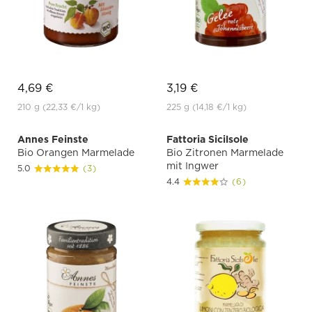
4,69 €
3,19 €
210 g
(22,33 €
/1 kg)
225 g
(14,18 €
/1 kg)
Annes Feinste
Fattoria Sicilsole
Bio Orangen Marmelade
Bio Zitronen Marmelade
mit Ingwer
5.0
(3)
4.4
(6)