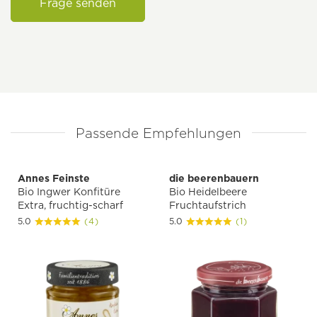
Frage senden
Passende Empfehlungen
Annes Feinste
die beerenbauern
Bio Ingwer Konfitüre
Bio Heidelbeere
Extra, fruchtig-scharf
Fruchtaufstrich
5.0
(4)
5.0
(1)