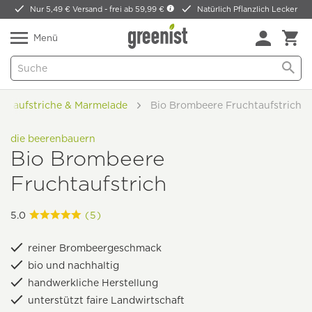
Nur 5,49 € Versand -
frei ab 59,99 €
Natürlich Pflanzlich Lecker
Menü
chtaufstriche & Marmelade
Bio Brombeere Fruchtaufstrich
die beerenbauern
Bio Brombeere
Fruchtaufstrich
5.0
(5)
reiner Brombeergeschmack
bio und nachhaltig
handwerkliche Herstellung
unterstützt faire Landwirtschaft