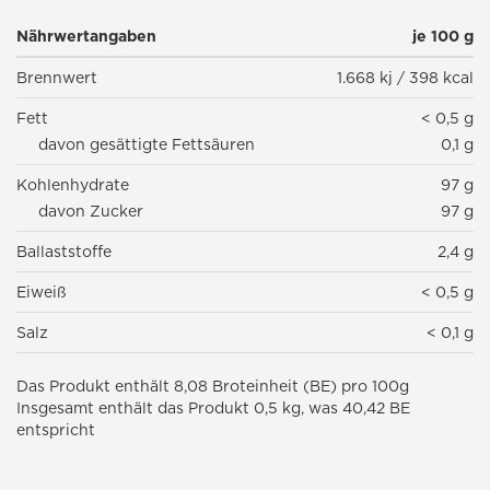
Nährwertangaben
je 100 g
Brennwert
1.668 kj / 398 kcal
Fett
< 0,5 g
davon gesättigte Fettsäuren
0,1 g
Kohlenhydrate
97 g
davon Zucker
97 g
Ballaststoffe
2,4 g
Eiweiß
< 0,5 g
Salz
< 0,1 g
Das Produkt enthält 8,08 Broteinheit (BE) pro 100g
Insgesamt enthält das Produkt 0,5 kg, was 40,42 BE
entspricht