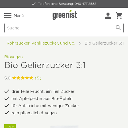
Telefonische Beratung: 040 47112582
Nur 5,49 € Versand -
frei ab 59,99 €
Natürlich Pflanzlich Lecker
Menü
Rohrzucker, Vanillezucker, und Co.
Bio Gelierzucker 3:1
Biovegan
Bio Gelierzucker 3:1
5.0
(5)
drei Teile Frucht, ein Teil Zucker
mit Apfelpektin aus Bio-Äpfeln
für Aufstriche mit weniger Zucker
rein pflanzlich & vegan