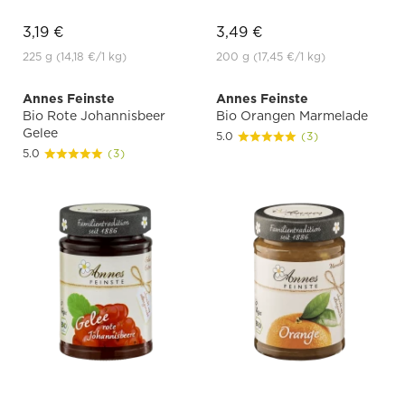
3,19 €
3,49 €
225 g
(14,18 €
/1 kg)
200 g
(17,45 €
/1 kg)
Annes Feinste
Annes Feinste
Bio Rote Johannisbeer
Bio Orangen Marmelade
Gelee
5.0
(3)
5.0
(3)