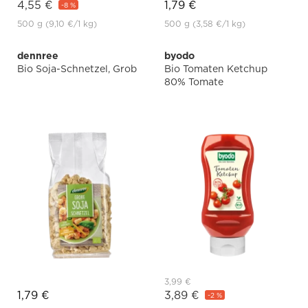
4,55 €
1,79 €
-8 %
500 g
(9,10 €
/1 kg)
500 g
(3,58 €
/1 kg)
dennree
byodo
Bio Soja-Schnetzel, Grob
Bio Tomaten Ketchup
80% Tomate
3,99 €
1,79 €
3,89 €
-2 %