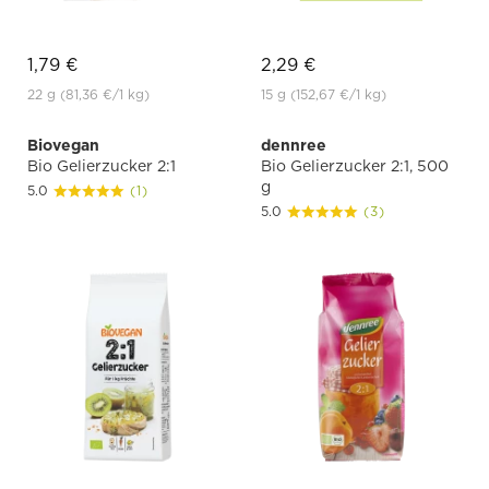
1,79 €
2,29 €
22 g
(81,36 €
/1 kg)
15 g
(152,67 €
/1 kg)
Biovegan
dennree
Bio Gelierzucker 2:1
Bio Gelierzucker 2:1, 500
g
5.0
(1)
5.0
(3)