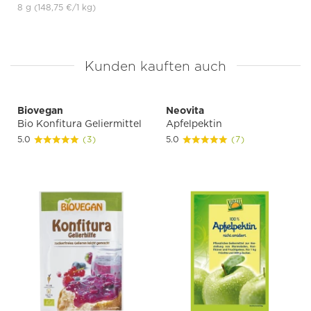
8 g
(148,75 €
/1 kg)
Kunden kauften auch
Biovegan
Neovita
Bio Konfitura Geliermittel
Apfelpektin
5.0
(3)
5.0
(7)