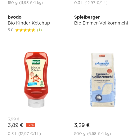
150 g
(11,93 €
/1 kg)
0.3 L
(12,97 €
/1 L)
byodo
Spielberger
Bio Kinder Ketchup
Bio Emmer-Vollkornmehl
5.0
(1)
3,99 €
3,89 €
3,29 €
-2 %
0.3 L
(12,97 €
/1 L)
500 g
(6,58 €
/1 kg)