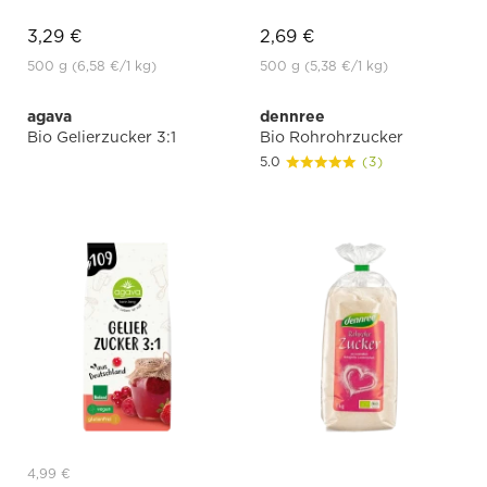
3,29 €
2,69 €
500 g
(6,58 €
/1 kg)
500 g
(5,38 €
/1 kg)
agava
dennree
Bio Gelierzucker 3:1
Bio Rohrohrzucker
5.0
(3)
4,99 €