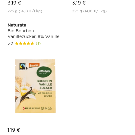
3,19 €
3,19 €
225 g
(14,18 €
/1 kg)
225 g
(14,18 €
/1 kg)
Naturata
Bio Bourbon-
Vanillezucker, 8% Vanille
5.0
(1)
1,19 €