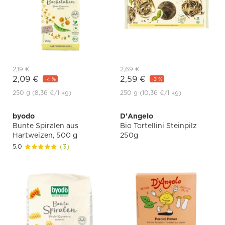
2,19 €
2,69 €
2,09 €
2,59 €
-4 %
-3 %
250 g
(8,36 €
/1 kg)
250 g
(10,36 €
/1 kg)
byodo
D'Angelo
Bunte Spiralen aus
Bio Tortellini Steinpilz
Hartweizen, 500 g
250g
5.0
(3)