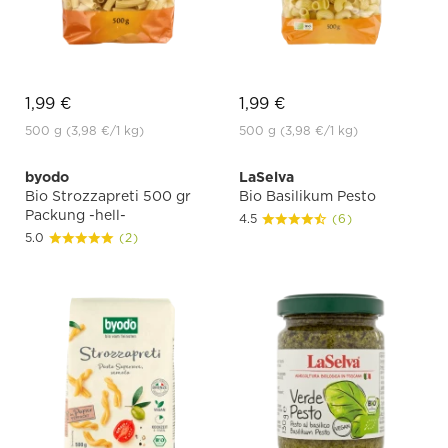
1,99 €
1,99 €
500 g
(3,98 €
/1 kg)
500 g
(3,98 €
/1 kg)
byodo
LaSelva
Bio Strozzapreti 500 gr
Bio Basilikum Pesto
Packung -hell-
4.5
(6)
5.0
(2)