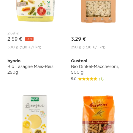
2,69 €
2,59 €
3,29 €
-3 %
500 g
(5,18 €
/1 kg)
250 g
(13,16 €
/1 kg)
byodo
Gustoni
Bio Lasagne Mais-Reis
Bio Dinkel-Maccheroni,
250g
500 g
5.0
(1)