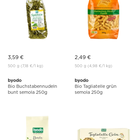
3,59 €
2,49 €
500 g
(7,18 €
/1 kg)
500 g
(4,98 €
/1 kg)
byodo
byodo
Bio Buchstabennudeln
Bio Tagliatelle grün
bunt semola 250g
semola 250g