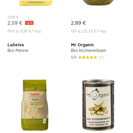
2,69 €
2,59 €
2,89 €
-3 %
500 g
(5,18 €
/1 kg)
130 g
(22,23 €
/1 kg)
LaSelva
Mr Organic
Bio Penne
Bio Kichererbsen
5.0
(1)