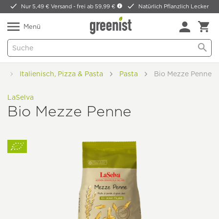
Nur 5,49 € Versand -
frei ab 59,99 €
Natürlich Pflanzlich Lecker
Menü
d
Italienisch, Pizza & Pasta
Pasta
Bio Mezze Penne
LaSelva
Bio Mezze Penne