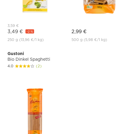
3,59 €
3,49 €
2,99 €
-2 %
250 g
(13,96 €
/1 kg)
500 g
(5,98 €
/1 kg)
Gustoni
Bio Dinkel Spaghetti
4.0
(2)