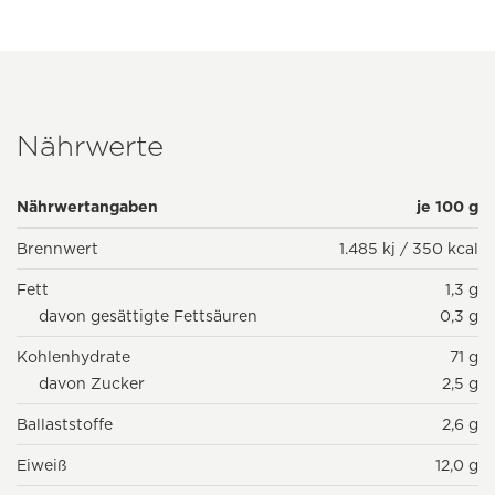
Nährwerte
Nährwertangaben
je 100 g
Brennwert
1.485 kj / 350 kcal
Fett
1,3 g
davon gesättigte Fettsäuren
0,3 g
Kohlenhydrate
71 g
davon Zucker
2,5 g
Ballaststoffe
2,6 g
Eiweiß
12,0 g