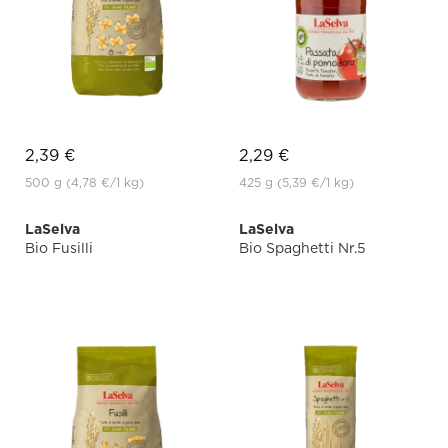
2,39 €
2,29 €
500 g
(4,78 €
/1 kg)
425 g
(5,39 €
/1 kg)
LaSelva
LaSelva
Bio Fusilli
Bio Spaghetti Nr.5