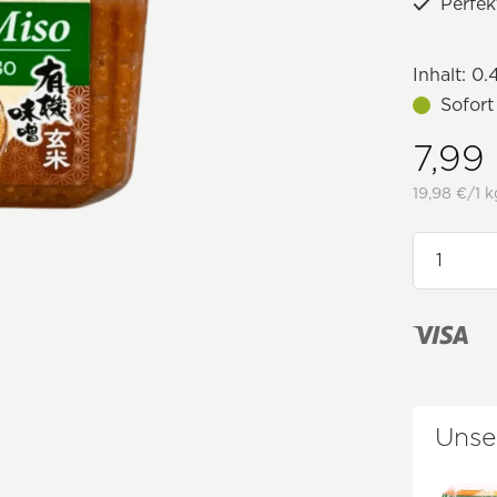
Perfe
Inhalt:
0.
Sofort
7,99
19,98 €/1 k
Unse