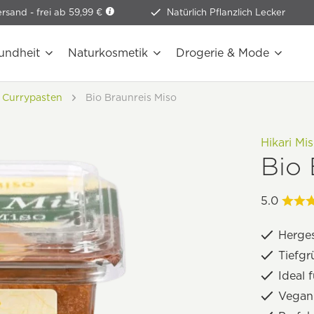
ersand -
frei ab 59,99 €
Natürlich Pflanzlich Lecker
undheit
Naturkosmetik
Drogerie & Mode
 Currypasten
Bio Braunreis Miso
Hikari Mi
Bio 
5.0
Herges
Tiefg
Ideal 
Vegan 