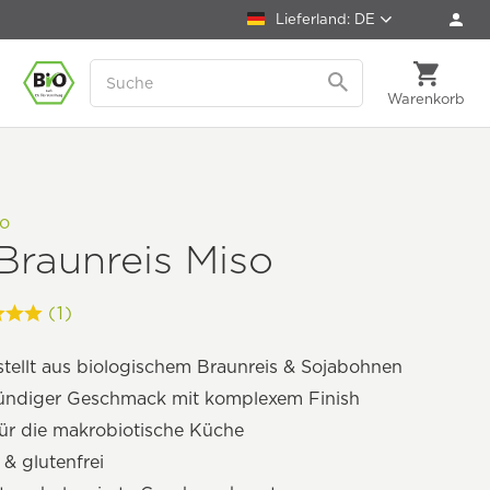
Lieferland: DE
Warenkorb
so
Braunreis Miso
(1)
tellt aus biologischem Braunreis & Sojabohnen
ründiger Geschmack mit komplexem Finish
für die makrobiotische Küche
& glutenfrei