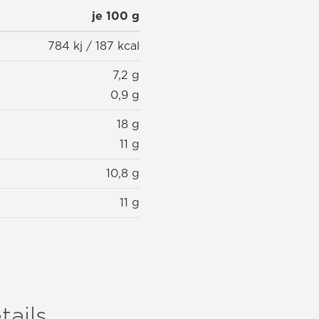
je 100 g
784 kj / 187 kcal
7,2 g
0,9 g
18 g
11 g
10,8 g
11 g
tails