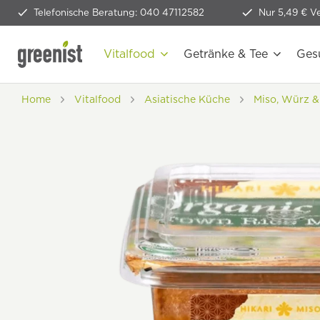
Telefonische Beratung: 040 47112582
Nur 5,49 € V
Vitalfood
Getränke & Tee
Ges
Home
Vitalfood
Asiatische Küche
Miso, Würz &