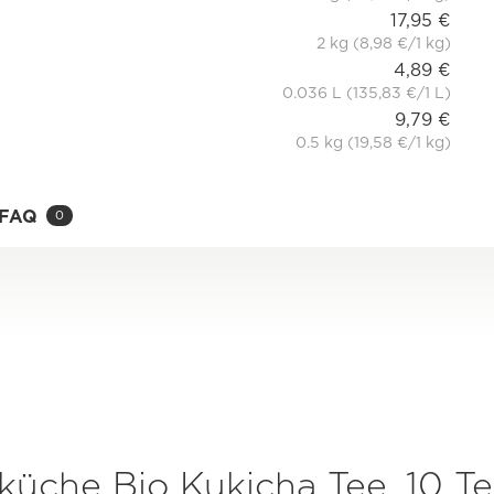
17,95 €
2 kg (8,98 €/1 kg)
4,89 €
0.036 L (135,83 €/1 L)
9,79 €
0.5 kg (19,58 €/1 kg)
FAQ
0
küche Bio Kukicha Tee, 10 T