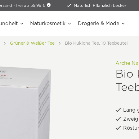
ersand -
frei ab 59,99 €
Natürlich Pflanzlich Lecker
undheit
Naturkosmetik
Drogerie & Mode
Grüner & Weißer Tee
Bio Kukicha Tee, 10 Teebeutel
Arche Na
Bio 
Teeb
Lang g
Zweig
Röstu