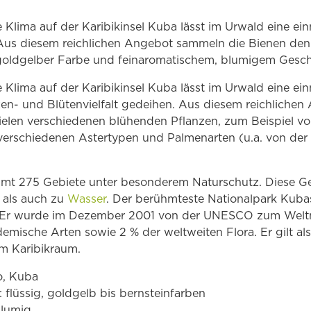
Klima auf der Karibikinsel Kuba lässt im Urwald eine ei
. Aus diesem reichlichen Angebot sammeln die Bienen den
goldgelber Farbe und feinaromatischem, blumigem Gesch
Klima auf der Karibikinsel Kuba lässt im Urwald eine einm
en- und Blütenvielfalt gedeihen. Aus diesem reichliche
ielen verschiedenen blühenden Pflanzen, zum Beispiel v
rschiedenen Astertypen und Palmenarten (u.a. von der 
mt 275 Gebiete unter besonderem Naturschutz. Diese G
 als auch zu
Wasser
. Der berühmteste Nationalpark Kubas
 Er wurde im Dezember 2001 von der UNESCO zum Weltna
mische Arten sowie 2 % der weltweiten Flora. Er gilt als
m Karibikraum.
o, Kuba
 flüssig, goldgelb bis bernsteinfarben
blumig