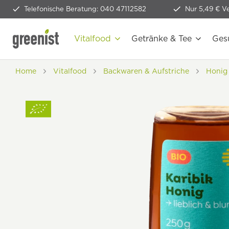
Telefonische Beratung: 040 47112582
Nur 5,49 € V
Vitalfood
Getränke & Tee
Ges
Home
Vitalfood
Backwaren & Aufstriche
Honig