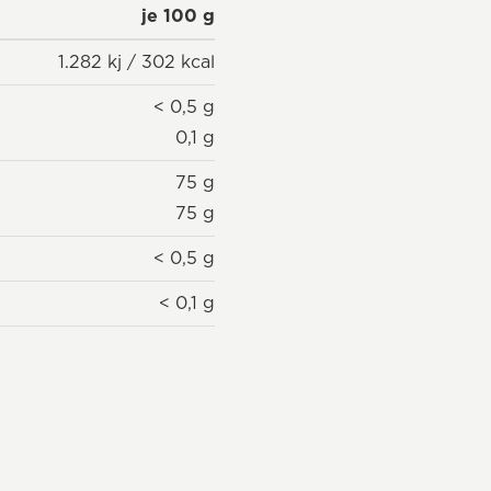
je 100 g
1.282 kj / 302 kcal
< 0,5 g
0,1 g
75 g
75 g
< 0,5 g
< 0,1 g