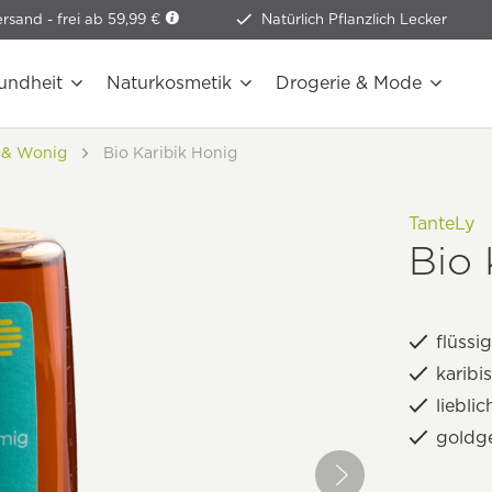
ersand -
frei ab 59,99 €
Natürlich Pflanzlich Lecker
undheit
Naturkosmetik
Drogerie & Mode
 & Wonig
Bio Karibik Honig
TanteLy
Bio 
flüssi
karibi
liebli
goldge