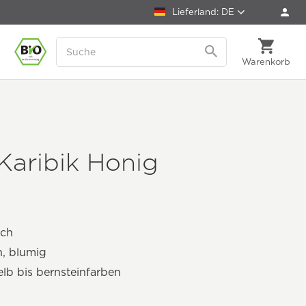
Lieferland: DE
Warenkorb
Karibik Honig
g
sch
ch, blumig
lb bis bernsteinfarben