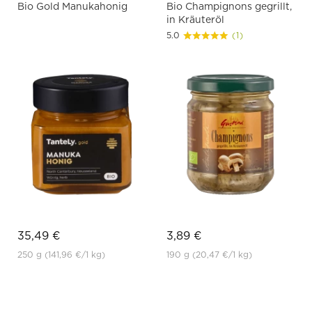
Bio Gold Manukahonig
Bio Champignons gegrillt,
in Kräuteröl
5.0
(1)
35,49 €
3,89 €
250 g
(141,96 €
/1 kg)
190 g
(20,47 €
/1 kg)