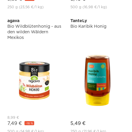
250 g
(23,56 €
/1 kg)
500 g
(16,98 €
/1 kg)
agava
TanteLy
Bio Wildblütenhonig - aus
Bio Karibik Honig
den wilden Wäldern
Mexikos
8,99 €
7,49 €
5,49 €
-16 %
500 g
(14,98 €
/1 kg)
250 g
(21,96 €
/1 kg)