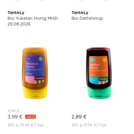
TanteLy
TanteLy
Bio Yukatan Honig MHD
Bio Dattelsirup
29.08.2026
4,99 €
3,99 €
2,89 €
-20 %
250 g
(15,96 €
/1 kg)
250 g
(11,56 €
/1 kg)