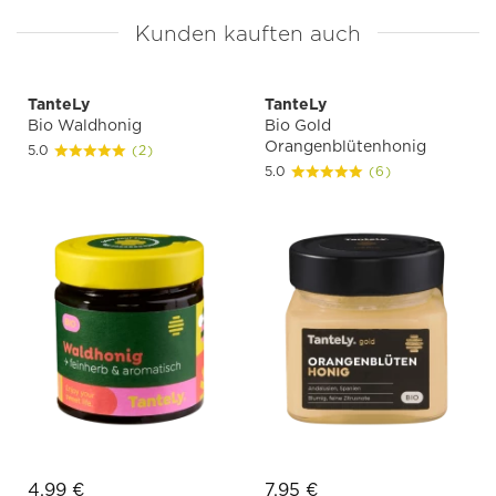
Kunden kauften auch
TanteLy
TanteLy
Bio Waldhonig
Bio Gold
Orangenblütenhonig
5.0
(2)
5.0
(6)
4,99 €
7,95 €