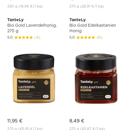
250 g
(19,96 €
/1 kg)
275 g
(28,91 €
/1 kg)
TanteLy
TanteLy
Bio Gold Lavendelhonig,
Bio Gold Edelkastanien
275 g
Honig
5.0
(4)
5.0
(6)
11,95 €
8,49 €
275 g
(43,45 €
/1 kg)
275 g
(30,87 €
/1 kg)