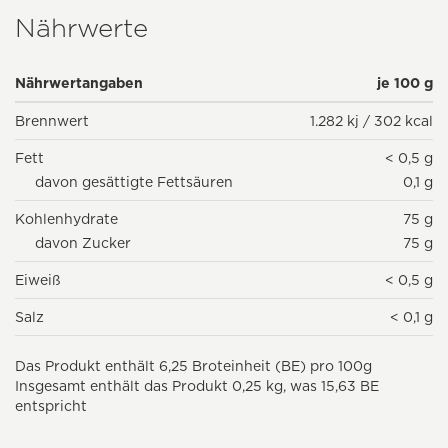
Nährwerte
Nährwertangaben
je 100 g
Brennwert
1.282 kj / 302 kcal
Fett
< 0,5 g
davon gesättigte Fettsäuren
0,1 g
Kohlenhydrate
75 g
davon Zucker
75 g
Eiweiß
< 0,5 g
Salz
< 0,1 g
Das Produkt enthält 6,25 Broteinheit (BE) pro 100g
Insgesamt enthält das Produkt 0,25 kg, was 15,63 BE
entspricht