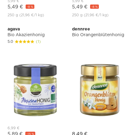
5,99 €
5,99 €
5,49 €
5,49 €
-8 %
-8 %
250 g
(21,96 €
/1 kg)
250 g
(21,96 €
/1 kg)
agava
dennree
Bio Akazienhonig
Bio Orangenblütenhonig
5.0
(1)
6,99 €
5,89 €
8,49 €
-15 %