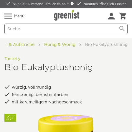
Nur 5,49 € Versand -
frei ab 59,99 €
Natürlich Pflanzlich Lecker
Menü
ren & Aufstriche
Honig & Wonig
Bio Eukalyptushonig
TanteLy
Bio Eukalyptushonig
würzig, vollmundig
feincremig, bernsteinfarben
mit karamelligem Nachgeschmack