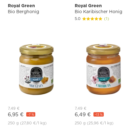
Royal Green
Royal Green
Bio Berghonig
Bio Karibischer Honig
5.0
(1)
7,49 €
7,49 €
6,95 €
6,49 €
-7 %
-13 %
250 g
(27,80 €
/1 kg)
250 g
(25,96 €
/1 kg)