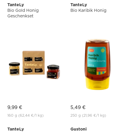
TanteLy
TanteLy
Bio Gold Honig
Bio Karibik Honig
Geschenkset
9,99 €
5,49 €
160 g
(62,44 €
/1 kg)
250 g
(21,96 €
/1 kg)
TanteLy
Gustoni