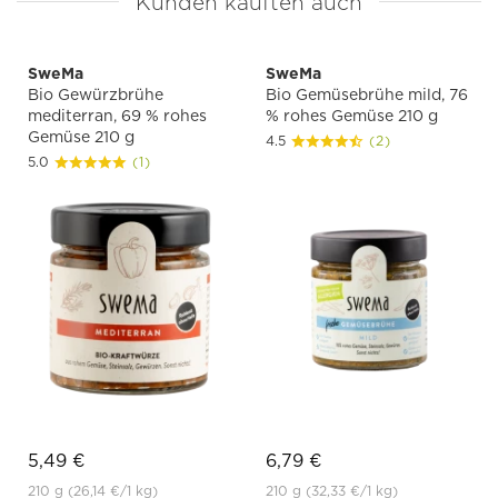
Kunden kauften auch
SweMa
SweMa
Bio Gewürzbrühe
Bio Gemüsebrühe mild, 76
mediterran, 69 % rohes
% rohes Gemüse 210 g
Gemüse 210 g
4.5
(2)
5.0
(1)
5,49 €
6,79 €
210 g
(26,14 €
/1 kg)
210 g
(32,33 €
/1 kg)