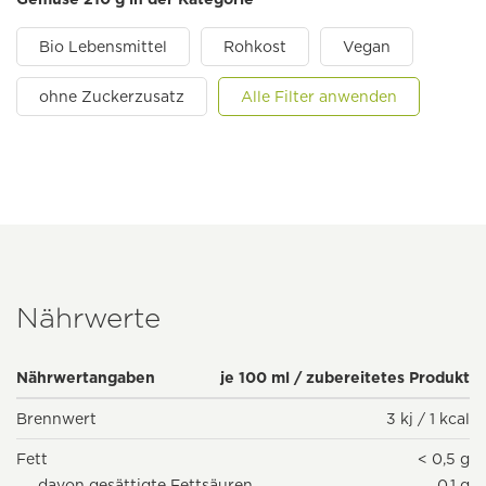
Bio Lebensmittel
Rohkost
Vegan
ohne Zuckerzusatz
Alle Filter anwenden
Nährwerte
Nährwertangaben
je 100 ml / zubereitetes Produkt
Brennwert
3 kj / 1 kcal
Fett
< 0,5 g
davon gesättigte Fettsäuren
0,1 g