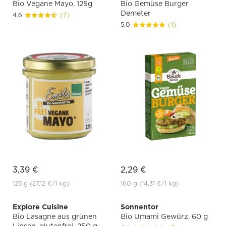
Bio Vegane Mayo, 125g
Bio Gemüse Burger
Demeter
4.6
(7)
5.0
(1)
3,39 €
2,29 €
125 g
(27,12 €
/1 kg)
160 g
(14,31 €
/1 kg)
Explore Cuisine
Sonnentor
Bio Lasagne aus grünen
Bio Umami Gewürz, 60 g
Linsen, glutenfrei, 250 g