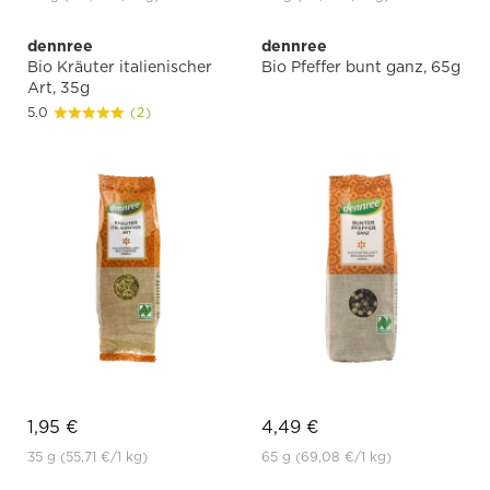
dennree
dennree
Bio Kräuter italienischer
Bio Pfeffer bunt ganz, 65g
Art, 35g
5.0
(2)
1,95 €
4,49 €
35 g
(55,71 €
/1 kg)
65 g
(69,08 €
/1 kg)