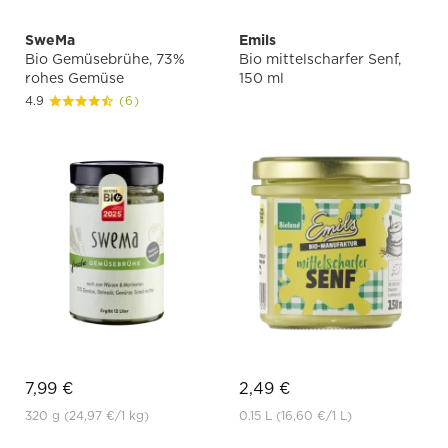
SweMa
Emils
Bio Gemüsebrühe, 73%
Bio mittelscharfer Senf,
rohes Gemüse
150 ml
4.9
(6)
7,99 €
2,49 €
320 g
(24,97 €
/1 kg)
0.15 L
(16,60 €
/1 L)