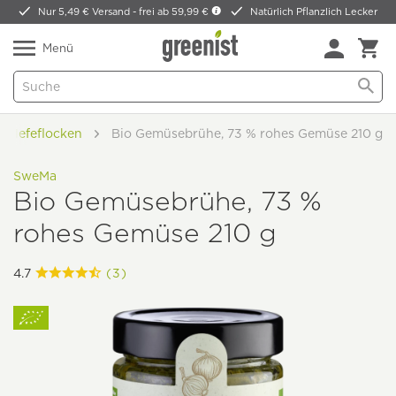
Nur 5,49 € Versand -
frei ab 59,99 €
Natürlich Pflanzlich Lecker
Menü
& Hefeflocken
Bio Gemüsebrühe, 73 % rohes Gemüse 210 g
SweMa
Bio Gemüsebrühe, 73 %
rohes Gemüse 210 g
4.7
(3)