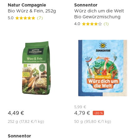
Natur Compagnie
Sonnentor
Bio Würz & Fein, 252g
Würz dich um die Welt
Bio Gewürzmischung
5.0
(7)
4.0
(1)
5,99 €
4,49 €
4,79 €
-20 %
252 g
(17,82 €
/1 kg)
50 g
(95,80 €
/1 kg)
Sonnentor