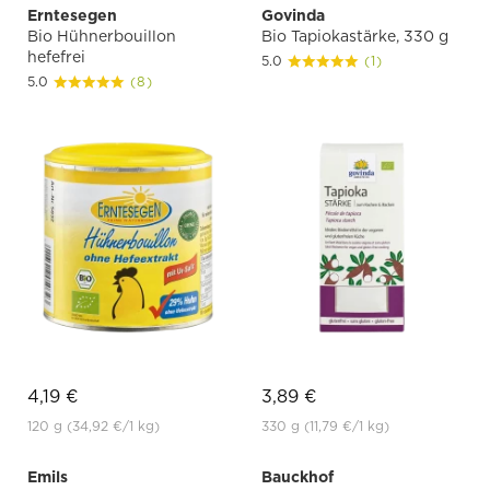
Erntesegen
Govinda
Bio Hühnerbouillon
Bio Tapiokastärke, 330 g
hefefrei
5.0
(1)
5.0
(8)
4,19 €
3,89 €
120 g
(34,92 €
/1 kg)
330 g
(11,79 €
/1 kg)
Emils
Bauckhof