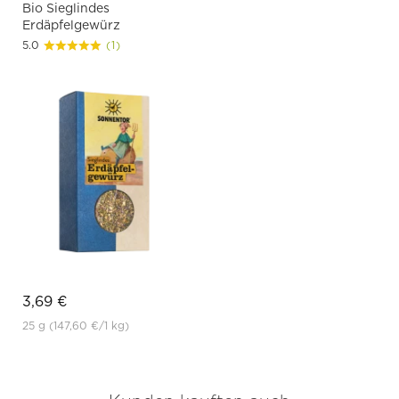
Bio Sieglindes
Erdäpfelgewürz
5.0
(1)
3,69 €
25 g
(147,60 €
/1 kg)