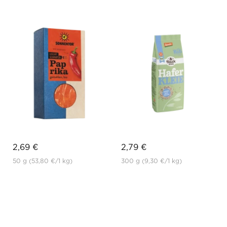
2,69 €
2,79 €
50 g
(53,80 €
/1 kg)
300 g
(9,30 €
/1 kg)