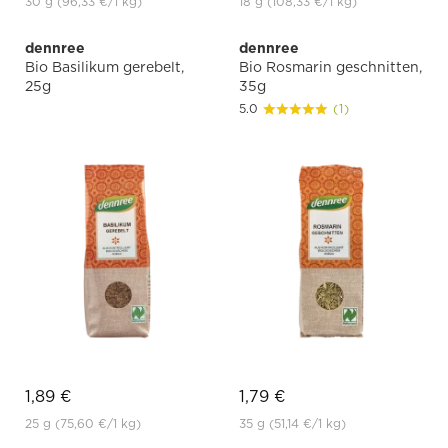
30 g
(96,33 €
/1 kg)
18 g
(108,33 €
/1 kg)
dennree
dennree
Bio Basilikum gerebelt,
Bio Rosmarin geschnitten,
25g
35g
5.0
(1)
1,89 €
1,79 €
25 g
(75,60 €
/1 kg)
35 g
(51,14 €
/1 kg)