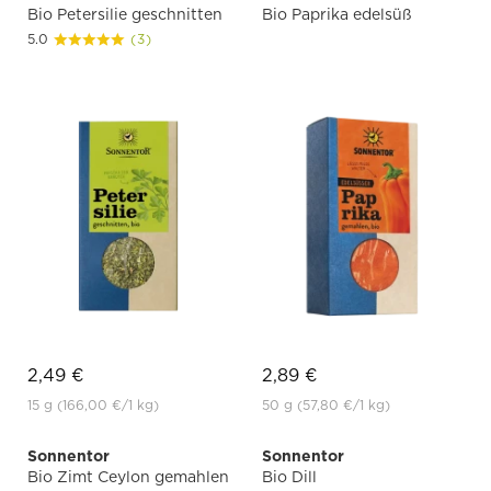
Bio Petersilie geschnitten
Bio Paprika edelsüß
5.0
(3)
2,49 €
2,89 €
15 g
(166,00 €
/1 kg)
50 g
(57,80 €
/1 kg)
Sonnentor
Sonnentor
Bio Zimt Ceylon gemahlen
Bio Dill