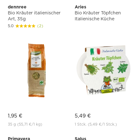
dennree
Aries
Bio Kräuter italienischer
Bio Kräuter Töpfchen
Art, 35g
Italienische Küche
5.0
(2)
1,95 €
5,49 €
35 g
(55,71 €
/1 kg)
1 Stck.
(5,49 €
/1 Stck.)
Primavera
Salus