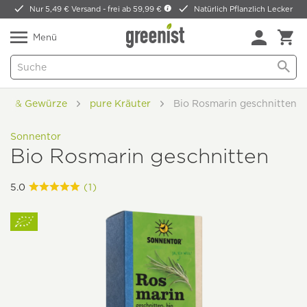
Nur 5,49 € Versand -
frei ab 59,99 €
Natürlich Pflanzlich Lecker
Menü
ter & Gewürze
pure Kräuter
Bio Rosmarin geschnitten
Sonnentor
Bio Rosmarin geschnitten
5.0
(1)