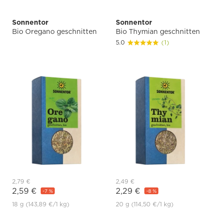
Sonnentor
Sonnentor
Bio Oregano geschnitten
Bio Thymian geschnitten
5.0
(1)
2,79 €
2,49 €
2,59 €
2,29 €
-7 %
-8 %
18 g
(143,89 €
/1 kg)
20 g
(114,50 €
/1 kg)