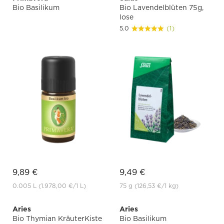
Bio Basilikum
Bio Lavendelblüten 75g,
lose
5.0
(1)
9,89 €
9,49 €
0.005 L
(1.978,00 €
/1 L)
75 g
(126,53 €
/1 kg)
Aries
Aries
Bio Thymian KräuterKiste
Bio Basilikum