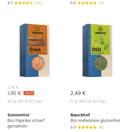
4.7
(10)
5.0
(2)
2,79 €
1,95 €
2,49 €
-30 %
40 g
(48,75 €
/1 kg)
15 g
(166,00 €
/1 kg)
Sonnentor
Bauckhof
Bio Paprika scharf
Bio Haferkleie glutenfrei
gemahlen
5.0
(8)