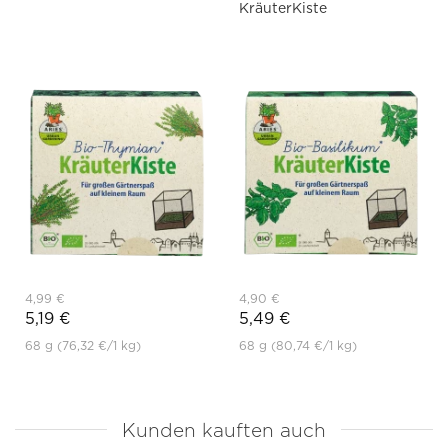
KräuterKiste
4,99 €
4,90 €
5,19 €
5,49 €
68 g
(76,32 €
/1 kg)
68 g
(80,74 €
/1 kg)
Kunden kauften auch