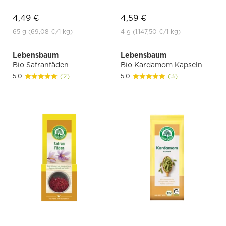
4,49 €
4,59 €
65 g
(69,08 €
/1 kg)
4 g
(1.147,50 €
/1 kg)
Lebensbaum
Lebensbaum
Bio Safranfäden
Bio Kardamom Kapseln
5.0
(2)
5.0
(3)