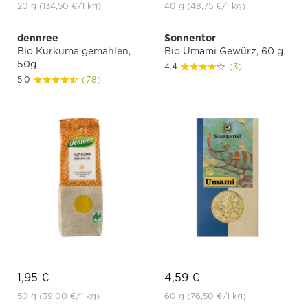
20 g
(134,50 €
/1 kg)
40 g
(48,75 €
/1 kg)
dennree
Sonnentor
Bio Kurkuma gemahlen,
Bio Umami Gewürz, 60 g
50g
4.4
(3)
5.0
(78)
1,95 €
4,59 €
50 g
(39,00 €
/1 kg)
60 g
(76,50 €
/1 kg)