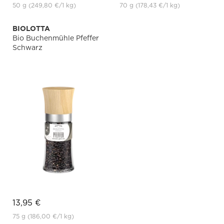
50 g
(249,80 €
/1 kg)
70 g
(178,43 €
/1 kg)
BIOLOTTA
Bio Buchenmühle Pfeffer
Schwarz
13,95 €
75 g
(186,00 €
/1 kg)