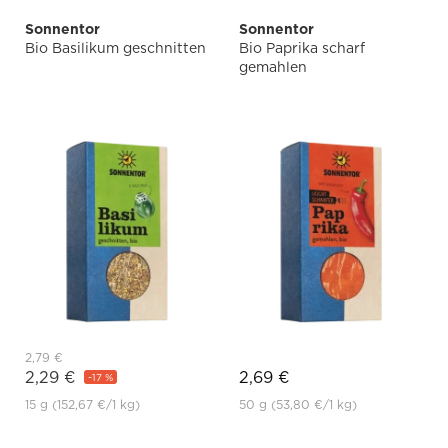
Sonnentor
Sonnentor
Bio Basilikum geschnitten
Bio Paprika scharf
gemahlen
2,79 €
2,29 €
2,69 €
-17 %
15 g
(152,67 €
/1 kg)
50 g
(53,80 €
/1 kg)