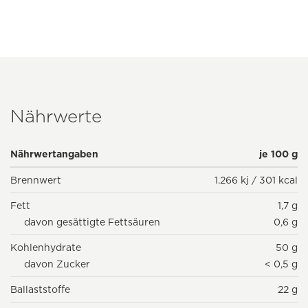
Nährwerte
Nährwertangaben
je 100 g
Brennwert
1.266 kj / 301 kcal
Fett
1,7 g
davon gesättigte Fettsäuren
0,6 g
Kohlenhydrate
50 g
davon Zucker
< 0,5 g
Ballaststoffe
22 g