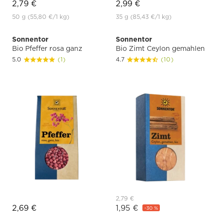
2,79 €
2,99 €
50 g
(55,80 €
/1 kg)
35 g
(85,43 €
/1 kg)
Sonnentor
Sonnentor
Bio Pfeffer rosa ganz
Bio Zimt Ceylon gemahlen
5.0
(1)
4.7
(10)
2,79 €
2,69 €
1,95 €
-30 %