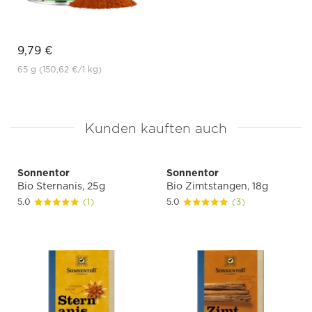
9,79 €
65 g
(150,62 €
/1 kg)
Kunden kauften auch
Sonnentor
Sonnentor
Bio Sternanis, 25g
Bio Zimtstangen, 18g
5.0
(1)
5.0
(3)