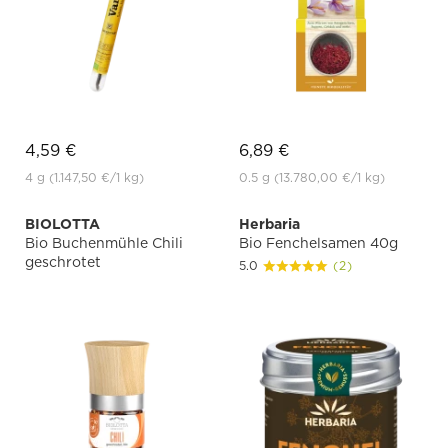
4,59 €
6,89 €
4 g
(1.147,50 €
/1 kg)
0.5 g
(13.780,00 €
/1 kg)
BIOLOTTA
Herbaria
Bio Buchenmühle Chili
Bio Fenchelsamen 40g
geschrotet
5.0
(2)