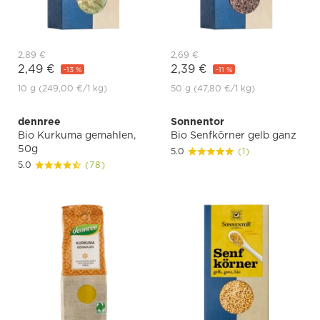
2,89 €
2,69 €
2,49 €
2,39 €
-13 %
-11 %
10 g
(249,00 €
/1 kg)
50 g
(47,80 €
/1 kg)
dennree
Sonnentor
Bio Kurkuma gemahlen,
Bio Senfkörner gelb ganz
50g
5.0
(1)
5.0
(78)