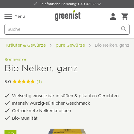
Telefonische Beratung: 040 47112582
Nur 5,49 € Versand -
frei ab 59,99 €
Natürlich Pflanzlich Lecker
Menü
Kräuter & Gewürze
pure Gewürze
Bio Nelken, ganz
Sonnentor
Bio Nelken, ganz
5.0
(1)
Vielseitig einsetzbar in süßen & pikanten Gerichten
Intensiv würzig-süßlicher Geschmack
Getrocknete Nelkenknospen
Bio-Qualität