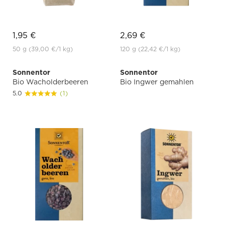
1,95 €
2,69 €
50 g
(39,00 €
/1 kg)
120 g
(22,42 €
/1 kg)
Sonnentor
Sonnentor
Bio Wacholderbeeren
Bio Ingwer gemahlen
5.0
(1)