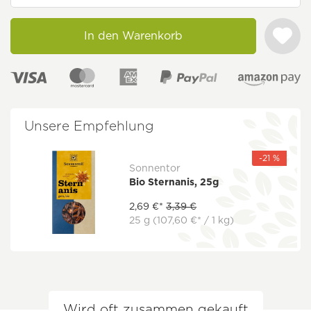
In den Warenkorb
Unsere Empfehlung
-21 %
Sonnentor
Bio Sternanis, 25g
2,69 €*
3,39 €
25 g
(107,60 €* / 1 kg)
Wird oft zusammen gekauft