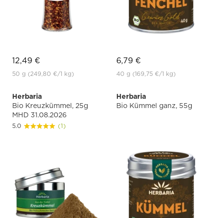
12,49 €
6,79 €
50 g
(249,80 €
/1 kg)
40 g
(169,75 €
/1 kg)
Herbaria
Herbaria
Bio Kreuzkümmel, 25g
Bio Kümmel ganz, 55g
MHD 31.08.2026
5.0
(1)