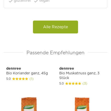
glutenfrei
vegan
Alle Rezepte
Passende Empfehlungen
dennree
dennree
Bio Koriander ganz, 45g
Bio Muskatnuss ganz, 3
Stück
5.0
(1)
5.0
(3)