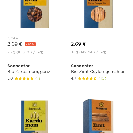
3,39 €
2,69 €
2,69 €
-20 %
25 g
(107,60 €
/1 kg)
18 g
(149,44 €
/1 kg)
Sonnentor
Sonnentor
Bio Kardamom, ganz
Bio Zimt Ceylon gemahlen
5.0
(1)
4.7
(10)