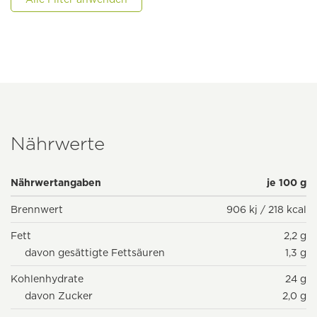
Nährwerte
Nährwertangaben
je 100 g
Brennwert
906 kj / 218 kcal
Fett
2,2 g
davon gesättigte Fettsäuren
1,3 g
Kohlenhydrate
24 g
davon Zucker
2,0 g