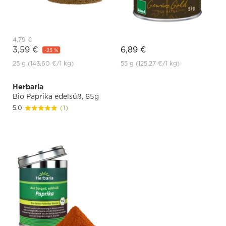
4,79 €
3,59 €
6,89 €
-25 %
25 g
(143,60 €
/1 kg)
55 g
(125,27 €
/1 kg)
Herbaria
Bio Paprika edelsüß, 65g
5.0
(1)