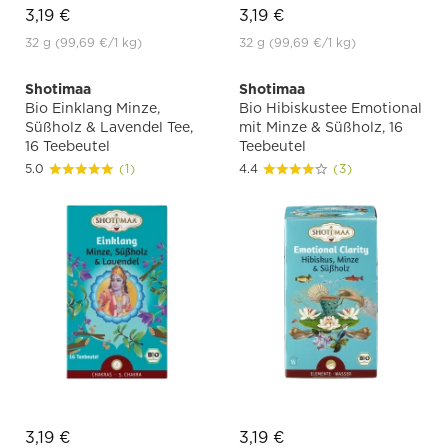
3,19 €
3,19 €
32 g
(99,69 €
/1 kg)
32 g
(99,69 €
/1 kg)
Shotimaa
Shotimaa
Bio Einklang Minze,
Bio Hibiskustee Emotional
Süßholz & Lavendel Tee,
mit Minze & Süßholz, 16
16 Teebeutel
Teebeutel
5.0
(1)
4.4
(3)
3,19 €
3,19 €