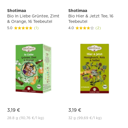
Shotimaa
Shotimaa
Bio In Liebe Grüntee, Zimt
Bio Hier & Jetzt Tee, 16
& Orange, 16 Teebeutel
Teebeutel
5.0
(1)
4.0
(2)
3,19 €
3,19 €
28.8 g
(110,76 €
/1 kg)
32 g
(99,69 €
/1 kg)