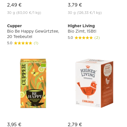
2,49 €
3,79 €
30 g
(83,00 €
/1 kg)
30 g
(126,33 €
/1 kg)
Cupper
Higher Living
Bio Be Happy Gewürtztee,
Bio Zimt, 15Btl
20 Teebeutel
5.0
(2)
5.0
(1)
3,95 €
2,79 €