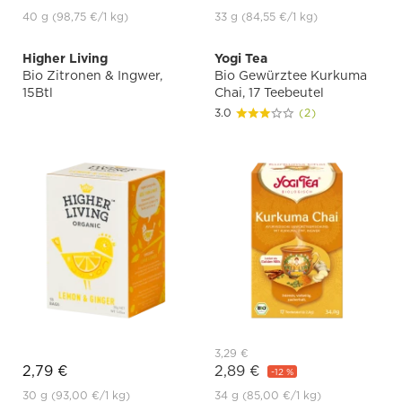
40 g
(98,75 €
/1 kg)
33 g
(84,55 €
/1 kg)
Higher Living
Yogi Tea
Bio Zitronen & Ingwer,
Bio Gewürztee Kurkuma
15Btl
Chai, 17 Teebeutel
3.0
(2)
3,29 €
2,79 €
2,89 €
-12 %
30 g
(93,00 €
/1 kg)
34 g
(85,00 €
/1 kg)