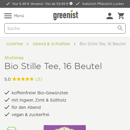
Nur 5,49 € Versand -
frei ab 59,99 €
Natürlich Pflanzlich Lecker
Menü
Kräutertee
Abend & Schlaftee
Bio Stille Tee, 16 Beutel
Shotimaa
Bio Stille Tee, 16 Beutel
5.0
(3)
koffeinfreier Bio-Gewürztee
mit Ingwer, Zimt & Süßholz
für den Abend
vegan & zuckerfrei