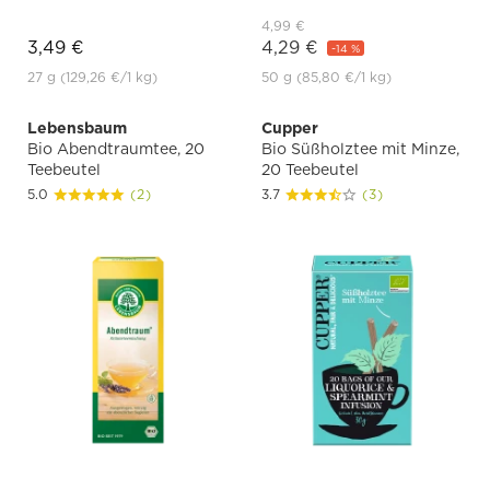
4,99 €
3,49 €
4,29 €
-14 %
27 g
(129,26 €
/1 kg)
50 g
(85,80 €
/1 kg)
Lebensbaum
Cupper
Bio Abendtraumtee, 20
Bio Süßholztee mit Minze,
Teebeutel
20 Teebeutel
5.0
(2)
3.7
(3)