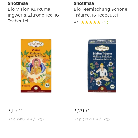
Shotimaa
Shotimaa
Bio Vision Kurkuma,
Bio Teemischung Schöne
Ingwer & Zitrone Tee, 16
Träume, 16 Teebeutel
Teebeutel
4.5
(2)
3,19 €
3,29 €
32 g
(99,69 €
/1 kg)
32 g
(102,81 €
/1 kg)