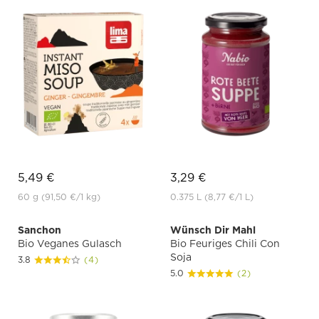
5,49 €
3,29 €
60 g
(91,50 €
/1 kg)
0.375 L
(8,77 €
/1 L)
Sanchon
Wünsch Dir Mahl
Bio Veganes Gulasch
Bio Feuriges Chili Con
Soja
3.8
(4)
5.0
(2)