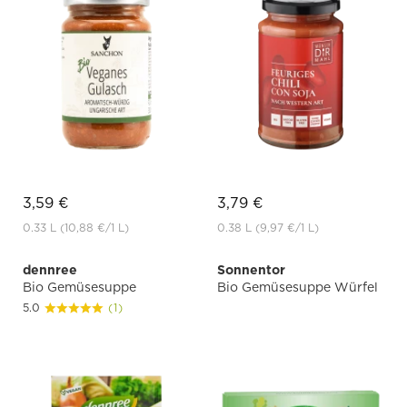
3,59 €
3,79 €
0.33 L
(10,88 €
/1 L)
0.38 L
(9,97 €
/1 L)
dennree
Sonnentor
Bio Gemüsesuppe
Bio Gemüsesuppe Würfel
5.0
(1)