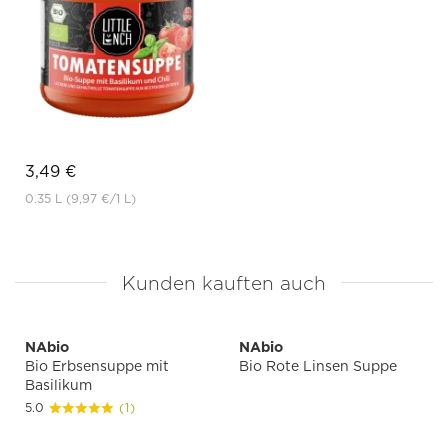
3,49 €
0.35 L
(9,97 €
/1 L)
Kunden kauften auch
NAbio
NAbio
Bio Erbsensuppe mit
Bio Rote Linsen Suppe
Basilikum
5.0
(1)