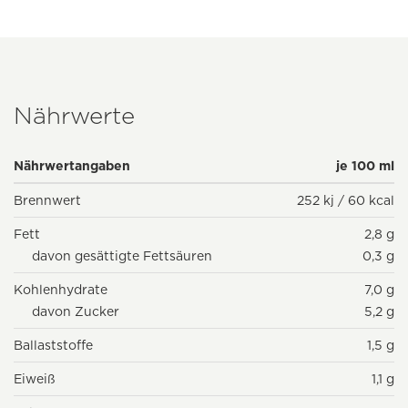
Nährwerte
Nährwertangaben
je 100 ml
Brennwert
252 kj / 60 kcal
Fett
2,8 g
davon gesättigte Fettsäuren
0,3 g
Kohlenhydrate
7,0 g
davon Zucker
5,2 g
Ballaststoffe
1,5 g
Eiweiß
1,1 g