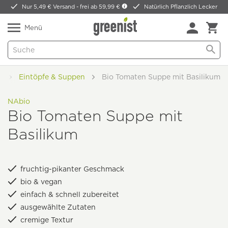
Nur 5,49 € Versand -
frei ab 59,99 €
Natürlich Pflanzlich Lecker
Menü
n
Eintöpfe & Suppen
Bio Tomaten Suppe mit Basilikum
NAbio
Bio Tomaten Suppe mit
Basilikum
fruchtig-pikanter Geschmack
bio & vegan
einfach & schnell zubereitet
ausgewählte Zutaten
cremige Textur