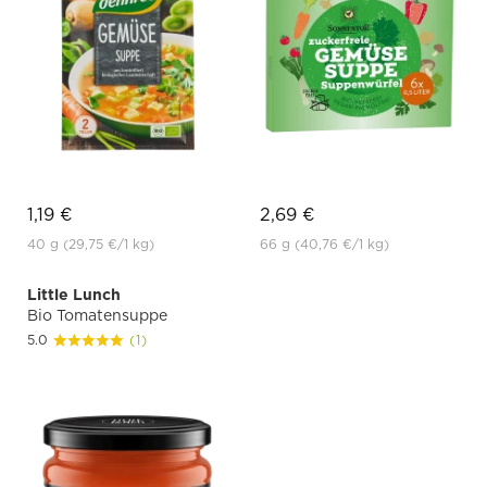
1,19 €
2,69 €
40 g
(29,75 €
/1 kg)
66 g
(40,76 €
/1 kg)
Little Lunch
Bio Tomatensuppe
5.0
(1)