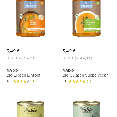
3,49 €
3,49 €
0.375 L
(9,31 €
/1 L)
0.375 L
(9,31 €
/1 L)
NAbio
NAbio
Bio Erbsen Eintopf
Bio Gulasch Suppe vegan
4.0
(1)
5.0
(1)