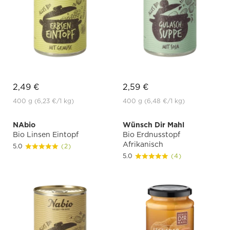
2,49 €
2,59 €
400 g
(6,23 €
/1 kg)
400 g
(6,48 €
/1 kg)
NAbio
Wünsch Dir Mahl
Bio Linsen Eintopf
Bio Erdnusstopf
Afrikanisch
5.0
(2)
5.0
(4)