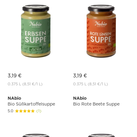
3,19 €
3,19 €
0.375 L
(8,51 €
/1 L)
0.375 L
(8,51 €
/1 L)
NAbio
NAbio
Bio Süßkartoffelsuppe
Bio Rote Beete Suppe
5.0
(1)