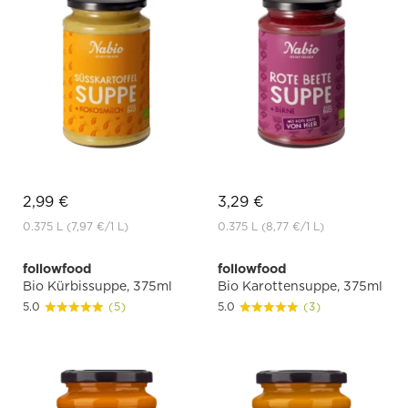
2,99 €
3,29 €
0.375 L
(7,97 €
/1 L)
0.375 L
(8,77 €
/1 L)
followfood
followfood
Bio Kürbissuppe, 375ml
Bio Karottensuppe, 375ml
5.0
(5)
5.0
(3)