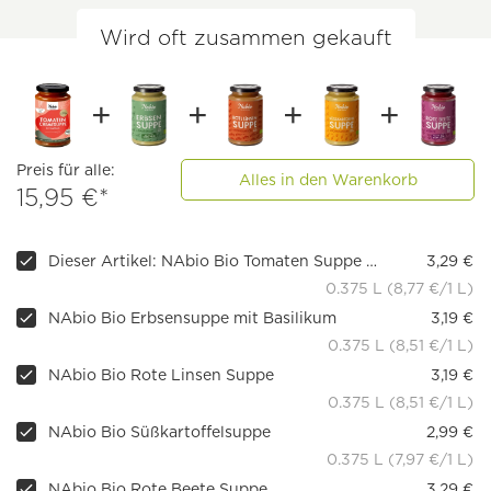
Wird oft zusammen gekauft
Preis für alle:
Alles in den Warenkorb
15,95 €*
Dieser Artikel: NAbio Bio Tomaten Suppe mit Basilikum
3,29 €
0.375 L (8,77 €/1 L)
NAbio Bio Erbsensuppe mit Basilikum
3,19 €
0.375 L (8,51 €/1 L)
NAbio Bio Rote Linsen Suppe
3,19 €
0.375 L (8,51 €/1 L)
NAbio Bio Süßkartoffelsuppe
2,99 €
0.375 L (7,97 €/1 L)
NAbio Bio Rote Beete Suppe
3,29 €