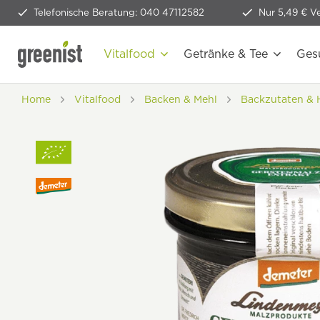
Telefonische Beratung: 040 47112582
Nur 5,49 € V
Vitalfood
Getränke & Tee
Ges
Home
Vitalfood
Backen & Mehl
Backzutaten & H