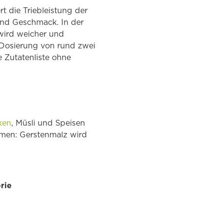
t die Triebleistung der
und Geschmack. In der
wird weicher und
e Dosierung von rund zwei
e Zutatenliste ohne
n
ken
, Müsli und Speisen
ehmen: Gerstenmalz wird
rie