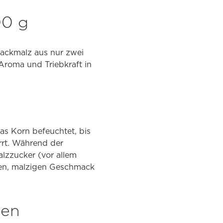
00 g
 Backmalz aus nur zwei
Aroma und Triebkraft in
s Korn befeuchtet, bis
rrt. Während der
alzzucker (vor allem
nden, malzigen Geschmack
zen