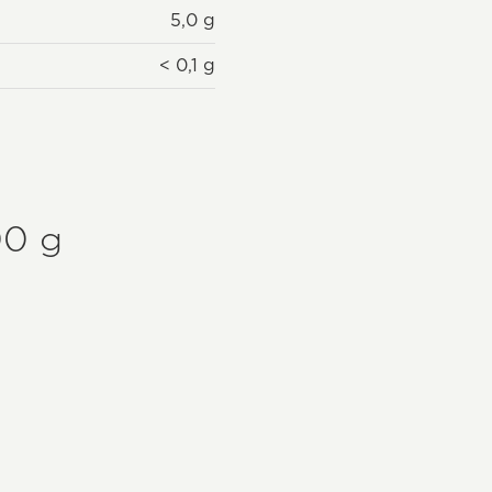
5,0 g
< 0,1 g
00 g