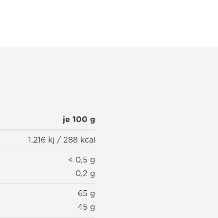
je 100 g
1.216 kj / 288 kcal
< 0,5 g
0,2 g
65 g
45 g