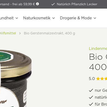
ersand -
frei ab 59,99 €
Natürlich Pflanzlich Lecker
undheit
Naturkosmetik
Drogerie & Mode
ilfsmittel
Bio Gerstenmalzextrakt, 400 g
Lindenme
Bio 
400
5.0
nur G
natürl
für B