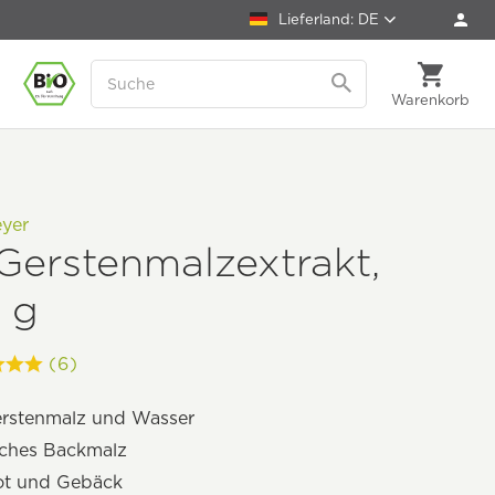
Lieferland: DE
Warenkorb
yer
Gerstenmalzextrakt,
 g
(6)
erstenmalz und Wasser
iches Backmalz
rot und Gebäck