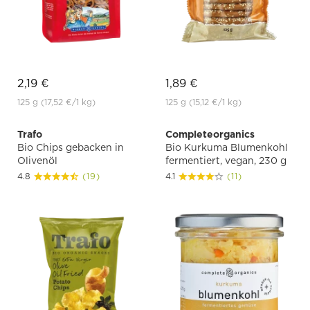
2,19 €
1,89 €
125 g
(17,52 €
/1 kg)
125 g
(15,12 €
/1 kg)
Trafo
Completeorganics
Bio Chips gebacken in
Bio Kurkuma Blumenkohl
Olivenöl
fermentiert, vegan, 230 g
4.8
(19)
4.1
(11)