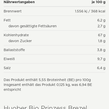
Nährwertangaben
je 100 g
Brennwert
1.556 kj / 368 kcal
Fett
6,2 g
davon gesättigte Fettsäuren
2,7 g
Kohlenhydrate
67 g
davon Zucker
1,8 g
Ballaststoffe
3,8 g
Eiweiß
9,7 g
Salz
6,4 g
Das Produkt enthält 5,55 Broteinheit (BE) pro 100g
Insgesamt enthält das Produkt 0,125 kg, was 6,94 BE
entspricht
Huober Bio Prinzess Brezel