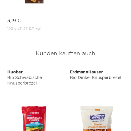
3,19 €
150 g
(21,27 €
/1 kg)
Kunden kauften auch
Huober
ErdmannHauser
Bio Schwäbische
Bio Dinkel Knusperbrezel
Knusperbrezel