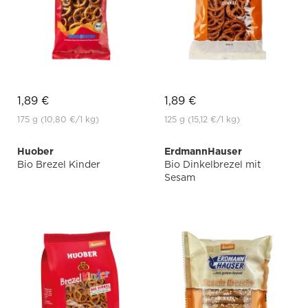
1,89 €
1,89 €
175 g
(10,80 €
/1 kg)
125 g
(15,12 €
/1 kg)
Huober
ErdmannHauser
Bio Brezel Kinder
Bio Dinkelbrezel mit
Sesam