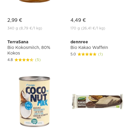
2,99 €
4,49 €
340 g
(8,79 €
/1 kg)
170 g
(26,41 €
/1 kg)
TerraSana
dennree
Bio Kokosmilch, 80%
Bio Kakao Waffeln
Kokos
5.0
(1)
4.8
(5)