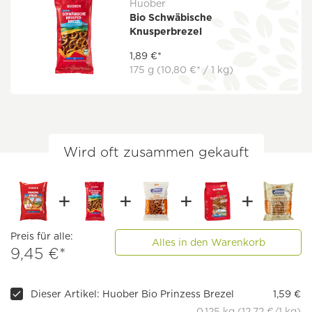
Huober
Bio Schwäbische
Knusperbrezel
1,89 €*
175 g
(10,80 €* / 1 kg)
Wird oft zusammen gekauft
Preis für alle:
Alles in den Warenkorb
9,45 €*
Dieser Artikel: Huober Bio Prinzess Brezel
1,59 €
0.125 kg (12,72 €/1 kg)