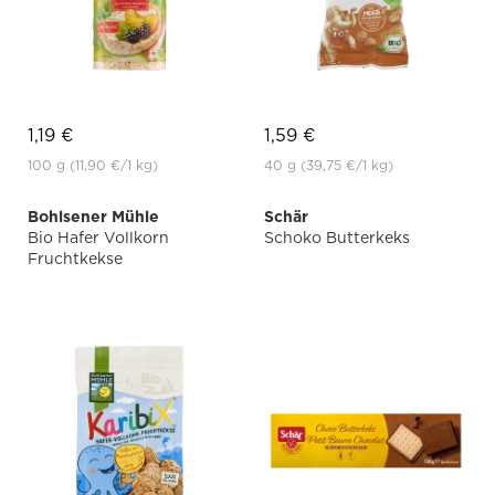
1,19 €
1,59 €
100 g
(11,90 €
/1 kg)
40 g
(39,75 €
/1 kg)
Bohlsener Mühle
Schär
Bio Hafer Vollkorn
Schoko Butterkeks
Fruchtkekse