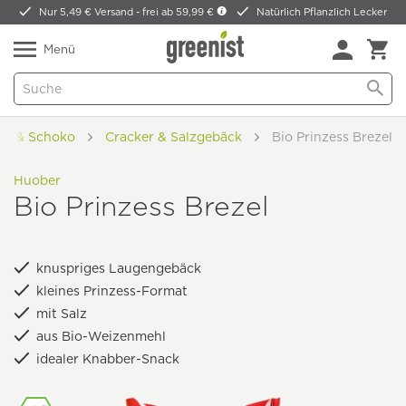
Nur 5,49 € Versand -
frei ab 59,99 €
Natürlich Pflanzlich Lecker
Menü
ies & Schoko
Cracker & Salzgebäck
Bio Prinzess Brezel
Huober
Bio Prinzess Brezel
knuspriges Laugengebäck
kleines Prinzess-Format
mit Salz
aus Bio-Weizenmehl
idealer Knabber-Snack