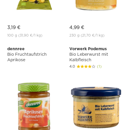
3,19 €
4,99 €
100 g
(31,90 €
/1 kg)
230 g
(21,70 €
/1 kg)
dennree
Vorwerk Podemus
Bio Fruchtaufstrich
Bio Leberwurst mit
Aprikose
Kalbfleisch
4.0
(1)