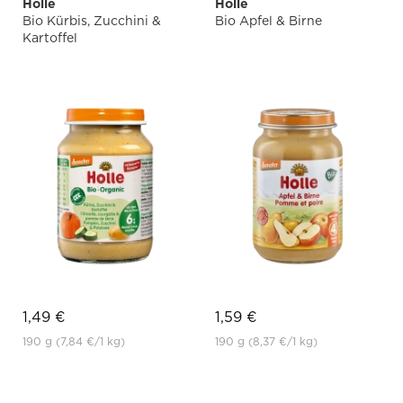
Holle
Holle
Bio Kürbis, Zucchini &
Bio Apfel & Birne
Kartoffel
1,49 €
1,59 €
190 g
(7,84 €
/1 kg)
190 g
(8,37 €
/1 kg)