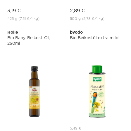
3,19 €
2,89 €
425 g
(7,51 €
/1 kg)
500 g
(5,78 €
/1 kg)
Holle
byodo
Bio Baby-Beikost-Öl,
Bio Beikostöl extra mild
250ml
5,49 €