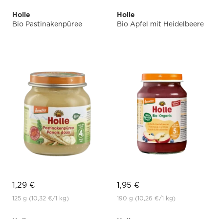
Holle
Holle
Bio Pastinakenpüree
Bio Apfel mit Heidelbeere
1,29 €
1,95 €
125 g
(10,32 €
/1 kg)
190 g
(10,26 €
/1 kg)