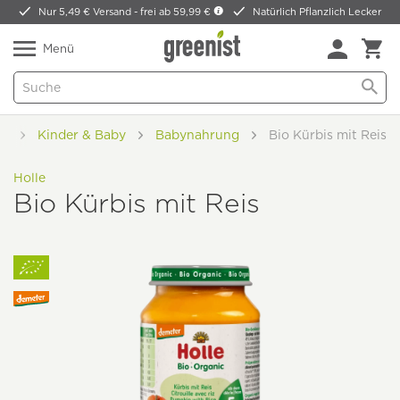
Nur 5,49 € Versand -
frei ab 59,99 €
Natürlich Pflanzlich Lecker
Menü
de
Kinder & Baby
Babynahrung
Bio Kürbis mit Reis
Holle
Bio Kürbis mit Reis