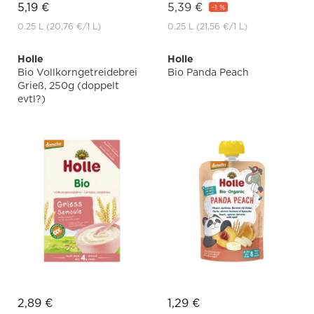
5,19 €
5,39 €
-1 %
0.25 L
(20,76 €
/1 L)
0.25 L
(21,56 €
/1 L)
Holle
Holle
Bio Vollkorngetreidebrei
Bio Panda Peach
Grieß, 250g (doppelt
evtl?)
2,89 €
1,29 €