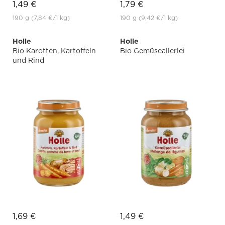
1,49 €
1,79 €
190 g
(7,84 €
/1 kg)
190 g
(9,42 €
/1 kg)
Holle
Holle
Bio Karotten, Kartoffeln
Bio Gemüseallerlei
und Rind
1,69 €
1,49 €