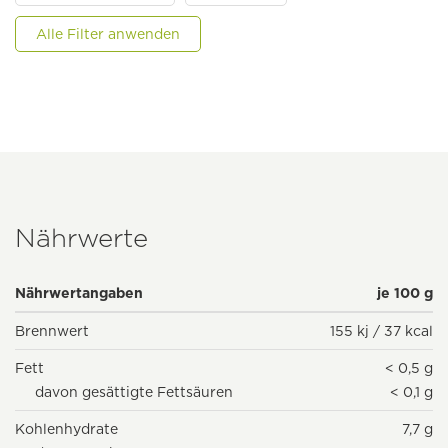
Alle Filter anwenden
Nährwerte
Nährwertangaben
je 100 g
Brennwert
155 kj / 37 kcal
Fett
< 0,5 g
davon gesättigte Fettsäuren
< 0,1 g
Kohlenhydrate
7,7 g