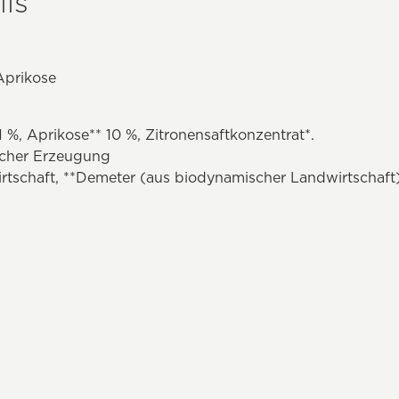
ls
Aprikose
1 %, Aprikose** 10 %, Zitronensaftkonzentrat*.
ischer Erzeugung
irtschaft, **Demeter (aus biodynamischer Landwirtschaft