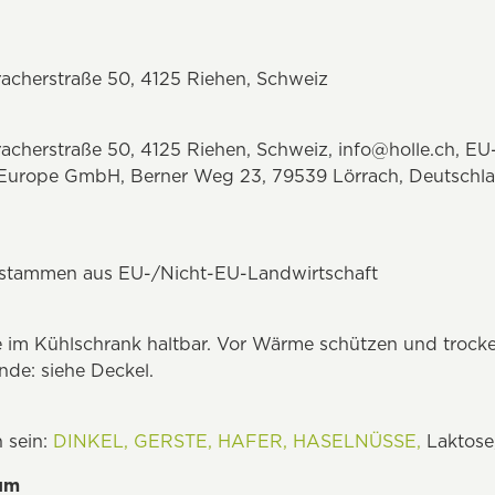
racherstraße 50, 4125 Riehen, Schweiz
racherstraße 50, 4125 Riehen, Schweiz,
info@holle.ch
, EU
le Europe GmbH, Berner Weg 23, 79539 Lörrach, Deutschl
n stammen aus EU-/Nicht-EU-Landwirtschaft
im Kühlschrank haltbar. Vor Wärme schützen und trocke
nde: siehe Deckel.
 sein:
DINKEL,
GERSTE,
HAFER,
HASELNÜSSE,
Laktose
tum