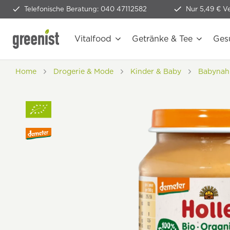
Telefonische Beratung: 040 47112582
Nur 5,49 € V
Vitalfood
Getränke & Tee
Ges
Home
Drogerie & Mode
Kinder & Baby
Babynah