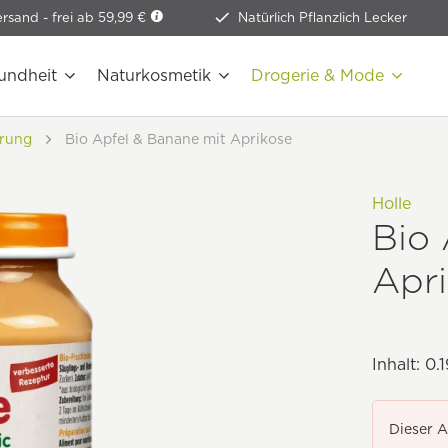
ersand -
frei ab 59,99 €
Natürlich Pflanzlich Lecker
undheit
Naturkosmetik
Drogerie & Mode
rung
Bio Apfel & Banane mit Aprikose
Holle
Bio 
Apr
Inhalt:
0.1
Dieser A