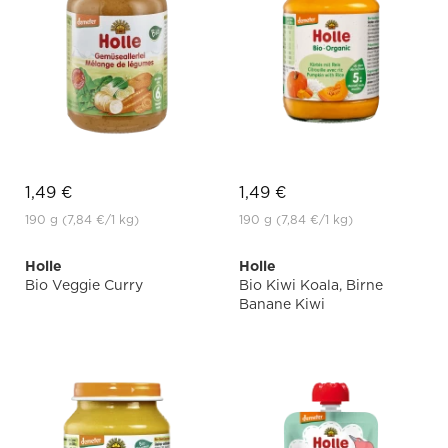
1,49 €
1,49 €
190 g
(7,84 €
/1 kg)
190 g
(7,84 €
/1 kg)
Holle
Holle
Bio Veggie Curry
Bio Kiwi Koala, Birne
Banane Kiwi