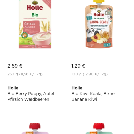
2,89 €
1,29 €
250 g
(11,56 €
/1 kg)
100 g
(12,90 €
/1 kg)
Holle
Holle
Bio Berry Puppy, Apfel
Bio Kiwi Koala, Birne
Pfirsich Waldbeeren
Banane Kiwi