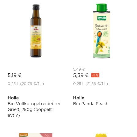
5,49 €
5,19 €
5,39 €
-1 %
0.25 L
(20,76 €
/1 L)
0.25 L
(21,56 €
/1 L)
Holle
Holle
Bio Vollkorngetreidebrei
Bio Panda Peach
Grieß, 250g (doppelt
evtl?)