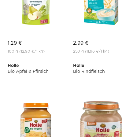
1,29 €
2,99 €
100 g
(12,90 €
/1 kg)
250 g
(11,96 €
/1 kg)
Holle
Holle
Bio Apfel & Pfirsich
Bio Rindfleisch