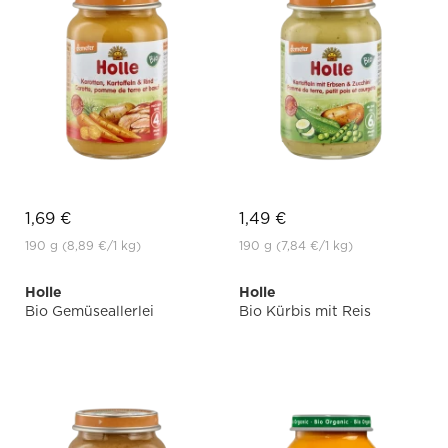
1,69 €
1,49 €
190 g
(8,89 €
/1 kg)
190 g
(7,84 €
/1 kg)
Holle
Holle
Bio Gemüseallerlei
Bio Kürbis mit Reis