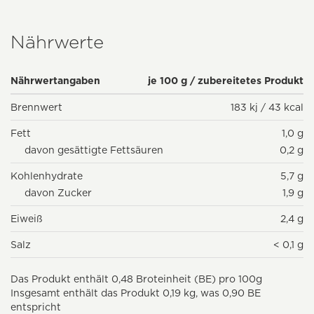
Nährwerte
Nährwertangaben
je 100 g / zubereitetes Produkt
Brennwert
183 kj / 43 kcal
Fett
1,0 g
davon gesättigte Fettsäuren
0,2 g
Kohlenhydrate
5,7 g
davon Zucker
1,9 g
Eiweiß
2,4 g
Salz
< 0,1 g
Das Produkt enthält 0,48 Broteinheit (BE) pro 100g
Insgesamt enthält das Produkt 0,19 kg, was 0,90 BE
entspricht