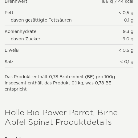
Brennwert
186 kj / 44 kcal
Fett
< 0,5 g
davon gesättigte Fettsäuren
0,1 g
Kohlenhydrate
9,3 g
davon Zucker
9,0 g
Eiweiß
< 0,5 g
Salz
< 0,1 g
Das Produkt enthält 0,78 Broteinheit (BE) pro 100g
Insgesamt enthält das Produkt 0,1 kg, was 0,78 BE
entspricht
Holle Bio Power Parrot, Birne
Apfel Spinat Produktdetails