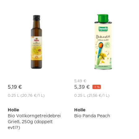
5,49 €
5,19 €
5,39 €
-1 %
0.25 L
(20,76 €
/1 L)
0.25 L
(21,56 €
/1 L)
Holle
Holle
Bio Vollkorngetreidebrei
Bio Panda Peach
Grieß, 250g (doppelt
evtl?)