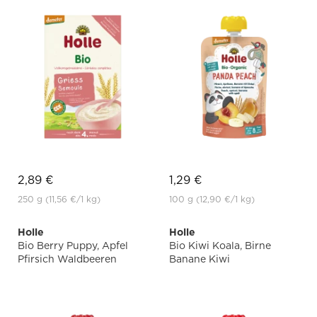
2,89 €
1,29 €
250 g
(11,56 €
/1 kg)
100 g
(12,90 €
/1 kg)
Holle
Holle
Bio Berry Puppy, Apfel
Bio Kiwi Koala, Birne
Pfirsich Waldbeeren
Banane Kiwi