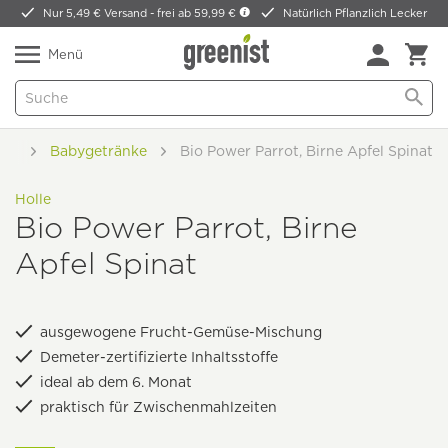
Nur 5,49 € Versand -
frei ab 59,99 €
Natürlich Pflanzlich Lecker
Menü
aby
Babygetränke
Bio Power Parrot, Birne Apfel Spinat
Holle
Bio Power Parrot, Birne
Apfel Spinat
ausgewogene Frucht-Gemüse-Mischung
Demeter-zertifizierte Inhaltsstoffe
ideal ab dem 6. Monat
praktisch für Zwischenmahlzeiten