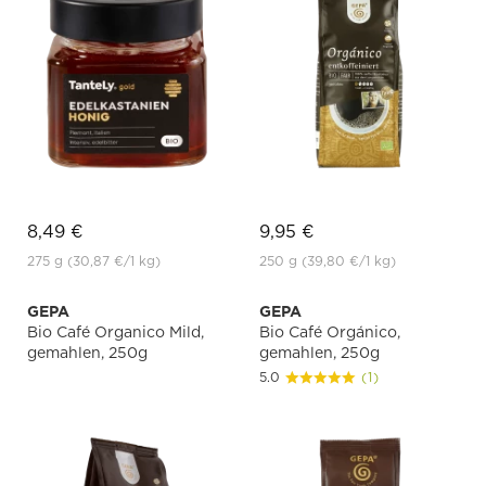
8,49 €
9,95 €
275 g
(30,87 €
/1 kg)
250 g
(39,80 €
/1 kg)
GEPA
GEPA
Bio Café Organico Mild,
Bio Café Orgánico,
gemahlen, 250g
gemahlen, 250g
5.0
(1)