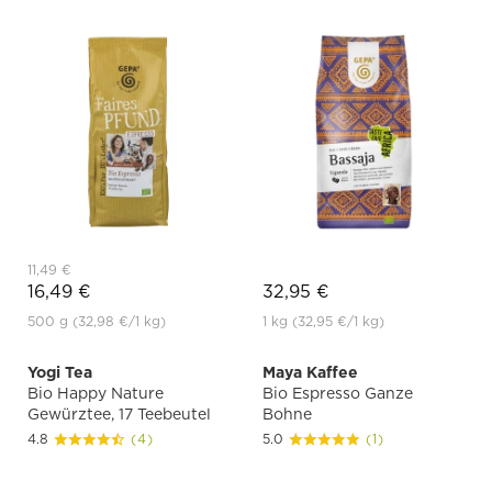
11,49 €
16,49 €
32,95 €
500 g
(32,98 €
/1 kg)
1 kg
(32,95 €
/1 kg)
Yogi Tea
Maya Kaffee
Bio Happy Nature
Bio Espresso Ganze
Gewürztee, 17 Teebeutel
Bohne
4.8
(4)
5.0
(1)