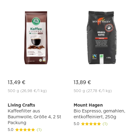
13,49 €
13,89 €
500 g
(26,98 €
/1 kg)
500 g
(27,78 €
/1 kg)
Living Crafts
Mount Hagen
Kaffeefilter aus
Bio Espresso, gemahlen,
Baumwolle, Größe 4, 2 St
entkoffeiniert, 250g
Packung
5.0
(1)
5.0
(1)