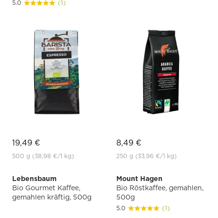
5.0
(1)
19,49 €
8,49 €
500 g
(38,98 €
/1 kg)
250 g
(33,96 €
/1 kg)
Lebensbaum
Mount Hagen
Bio Gourmet Kaffee,
Bio Röstkaffee, gemahlen,
gemahlen kräftig, 500g
500g
5.0
(1)