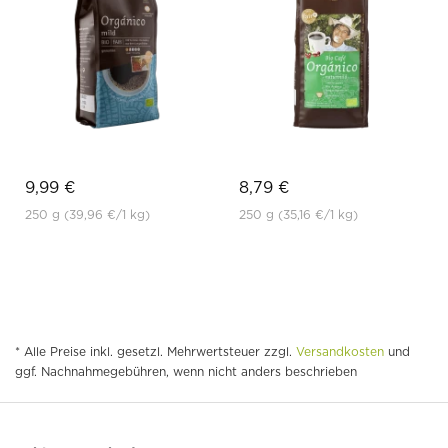
9,99 €
8,79 €
250 g
(39,96 €
/1 kg)
250 g
(35,16 €
/1 kg)
* Alle Preise inkl. gesetzl. Mehrwertsteuer zzgl.
Versandkosten
und
ggf. Nachnahmegebühren, wenn nicht anders beschrieben