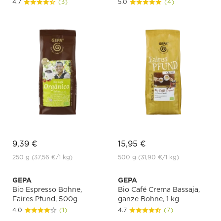
4.7
(3)
5.0
(4)
9,39 €
15,95 €
250 g
(37,56 €
/1 kg)
500 g
(31,90 €
/1 kg)
GEPA
GEPA
Bio Espresso Bohne,
Bio Café Crema Bassaja,
Faires Pfund, 500g
ganze Bohne, 1 kg
4.0
(1)
4.7
(7)