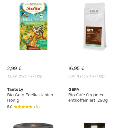
2,99 €
16,95 €
32.3 g
(92,57 €
/1 kg)
500 g
(33,90 €
/1 kg)
TanteLy
GEPA
Bio Gold Edelkastanien
Bio Café Orgánico,
Honig
entkoffeiniert, 250g
5.0
(6)