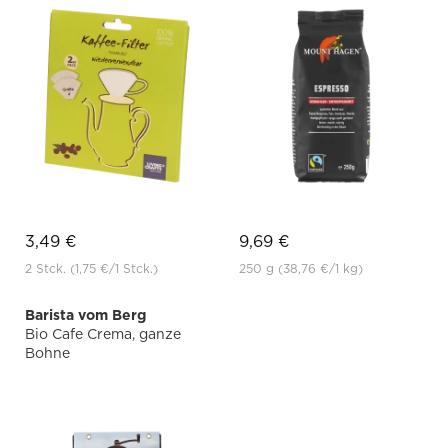
3,49 €
9,69 €
2 Stck.
(1,75 €
/1 Stck.)
250 g
(38,76 €
/1 kg)
Barista vom Berg
Bio Cafe Crema, ganze
Bohne