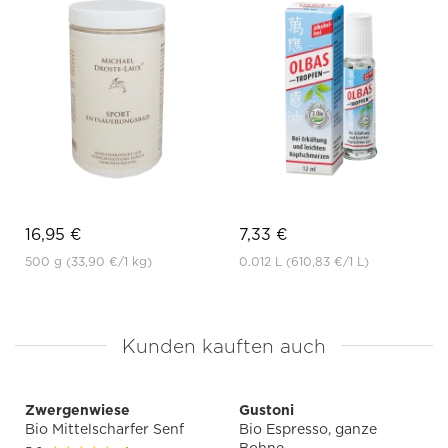
16,95 €
7,33 €
500 g
(33,90 €
/1 kg)
0.012 L
(610,83 €
/1 L)
Kunden kauften auch
Zwergenwiese
Gustoni
Bio Mittelscharfer Senf
Bio Espresso, ganze