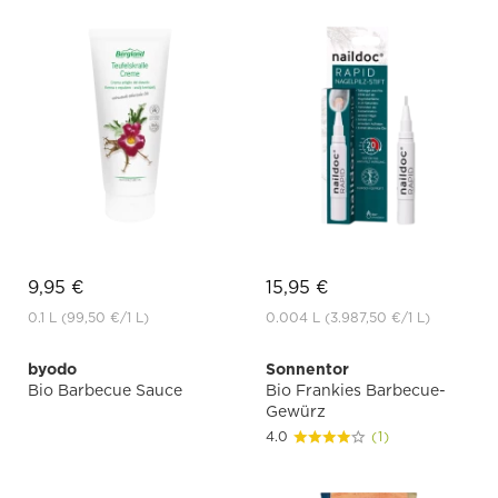
9,95 €
15,95 €
0.1 L
(99,50 €
/1 L)
0.004 L
(3.987,50 €
/1 L)
byodo
Sonnentor
Bio Barbecue Sauce
Bio Frankies Barbecue-
Gewürz
4.0
(1)