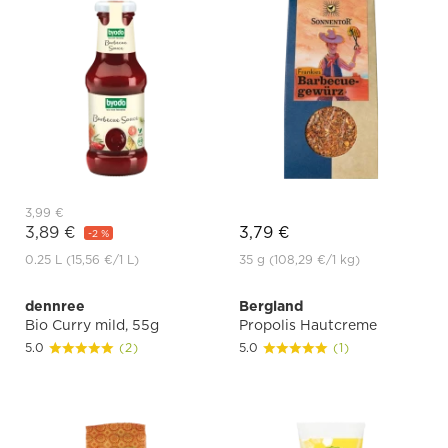
3,99 €
3,89 €
3,79 €
-2 %
0.25 L
(15,56 €
/1 L)
35 g
(108,29 €
/1 kg)
dennree
Bergland
Bio Curry mild, 55g
Propolis Hautcreme
5.0
(2)
5.0
(1)