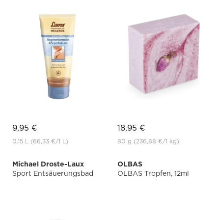
9,95 €
18,95 €
0.15 L
(66,33 €
/1 L)
80 g
(236,88 €
/1 kg)
Michael Droste-Laux
OLBAS
Sport Entsäuerungsbad
OLBAS Tropfen, 12ml