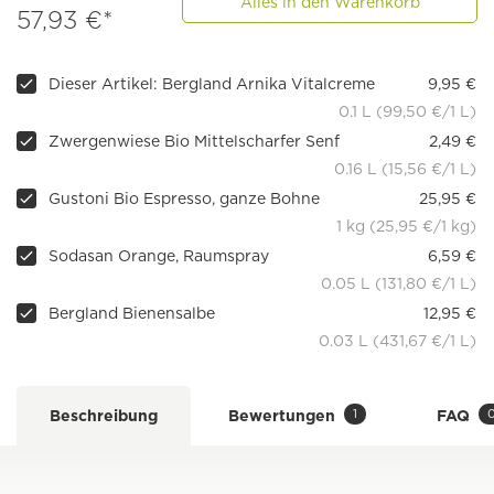
Alles in den Warenkorb
57,93 €*
Dieser Artikel: Bergland Arnika Vitalcreme
9,95 €
0.1 L (99,50 €/1 L)
Zwergenwiese Bio Mittelscharfer Senf
2,49 €
0.16 L (15,56 €/1 L)
Gustoni Bio Espresso, ganze Bohne
25,95 €
1 kg (25,95 €/1 kg)
Sodasan Orange, Raumspray
6,59 €
0.05 L (131,80 €/1 L)
Bergland Bienensalbe
12,95 €
0.03 L (431,67 €/1 L)
1
Beschreibung
Bewertungen
FAQ