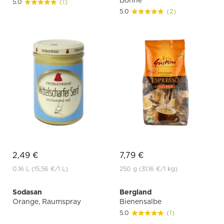
Bohne
5.0
(1)
5.0
(2)
2,49 €
7,79 €
0.16 L
(15,56 €
/1 L)
250 g
(31,16 €
/1 kg)
Sodasan
Bergland
Orange, Raumspray
Bienensalbe
5.0
(1)