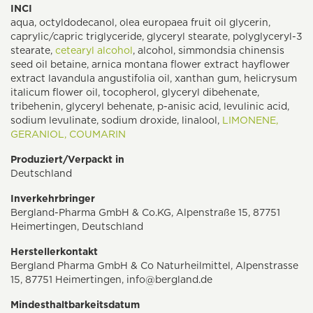
INCI
aqua, octyldodecanol, olea europaea fruit oil glycerin,
caprylic/capric triglyceride, glyceryl stearate, polyglyceryl-3
stearate,
cetearyl alcohol
, alcohol, simmondsia chinensis
seed oil betaine, arnica montana flower extract hayflower
extract lavandula angustifolia oil, xanthan gum, helicrysum
italicum flower oil, tocopherol, glyceryl dibehenate,
tribehenin, glyceryl behenate, p-anisic acid, levulinic acid,
sodium levulinate, sodium droxide, linalool,
LIMONENE,
GERANIOL,
COUMARIN
Produziert/Verpackt in
Deutschland
Inverkehrbringer
Bergland-Pharma GmbH & Co.KG, Alpenstraße 15, 87751
Heimertingen, Deutschland
Herstellerkontakt
Bergland Pharma GmbH & Co Naturheilmittel, Alpenstrasse
15, 87751 Heimertingen,
info@bergland.de
Mindesthaltbarkeitsdatum