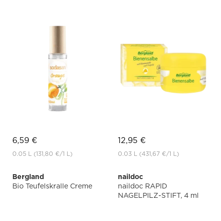
6,59 €
12,95 €
0.05 L
(131,80 €
/1 L)
0.03 L
(431,67 €
/1 L)
Bergland
naildoc
Bio Teufelskralle Creme
naildoc RAPID
NAGELPILZ-STIFT, 4 ml