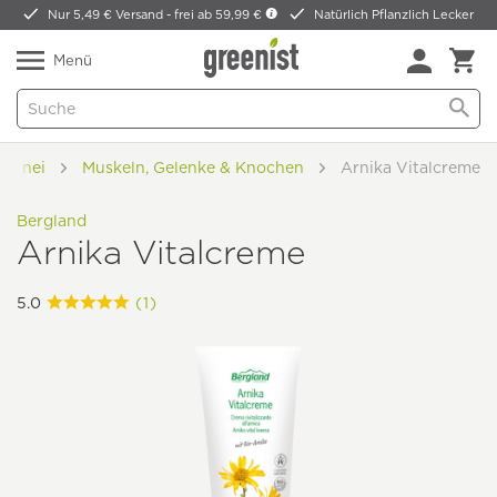
Nur 5,49 € Versand -
frei ab 59,99 €
Natürlich Pflanzlich Lecker
Menü
Arznei
Muskeln, Gelenke & Knochen
Arnika Vitalcreme
Bergland
Arnika Vitalcreme
5.0
(1)