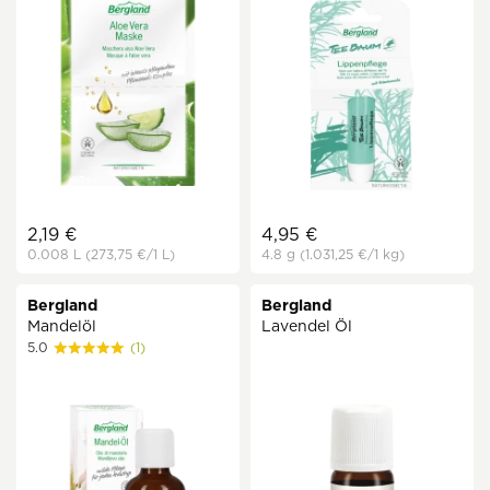
2,19 €
4,95 €
0.008 L
(273,75 €
/1 L)
4.8 g
(1.031,25 €
/1 kg)
Bergland
Bergland
Mandelöl
Lavendel Öl
5.0
(1)