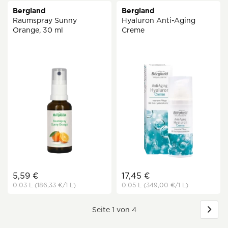
Bergland
Bergland
Raumspray Sunny
Hyaluron Anti-Aging
Orange, 30 ml
Creme
5,59 €
17,45 €
0.03 L
(186,33 €
/1 L)
0.05 L
(349,00 €
/1 L)
Seite 1 von 4