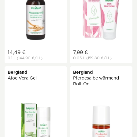
14,49 €
7,99 €
0.1 L
(144,90 €
/1 L)
0.05 L
(159,80 €
/1 L)
Bergland
Bergland
Aloe Vera Gel
Pferdesalbe wärmend
Roll-On