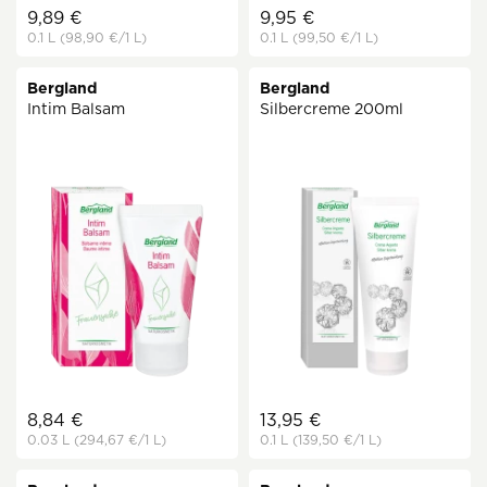
9,89 €
9,95 €
0.1 L
(98,90 €
/1 L)
0.1 L
(99,50 €
/1 L)
Bergland
Bergland
Intim Balsam
Silbercreme 200ml
8,84 €
13,95 €
0.03 L
(294,67 €
/1 L)
0.1 L
(139,50 €
/1 L)