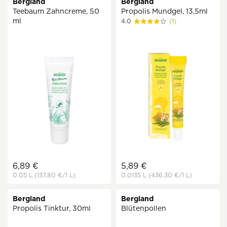
Bergland
Bergland
Teebaum Zahncreme, 50
Propolis Mundgel, 13,5ml
ml
4.0
(1)
6,89 €
5,89 €
0.05 L
(137,80 €
/1 L)
0.0135 L
(436,30 €
/1 L)
Bergland
Bergland
Propolis Tinktur, 30ml
Blütenpollen