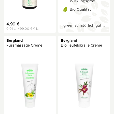
Wirkungsgrad
Bio Qualität
4,99 €
greenist
natürlich gut …
0.01 L
(499,00 €
/1 L)
Bergland
Bergland
Fussmassage Creme
Bio Teufelskralle Creme