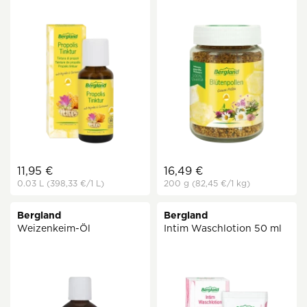
11,95 €
16,49 €
0.03 L
(398,33 €
/1 L)
200 g
(82,45 €
/1 kg)
Bergland
Bergland
Weizenkeim-Öl
Intim Waschlotion 50 ml