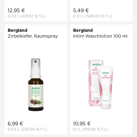
12,95 €
5,49 €
0.03 L
(431,67 €
/1 L)
0.01 L
(549,00 €
/1 L)
Bergland
Bergland
Zirbelkiefer, Raumspray
Intim Waschlotion 100 ml
6,99 €
10,95 €
0.03 L
(233,00 €
/1 L)
0.1 L
(109,50 €
/1 L)