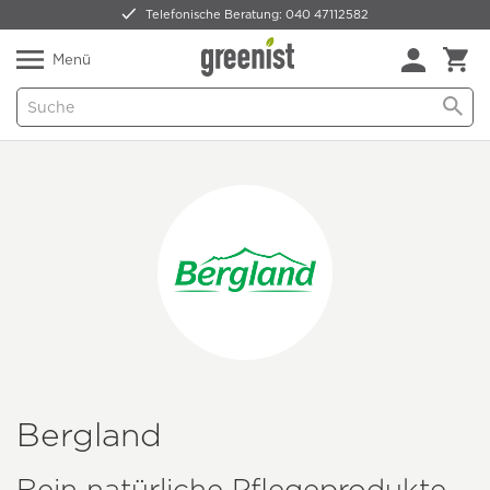
Telefonische Beratung: 040 47112582
Nur 5,49 € Versand -
frei ab 59,99 €
Natürlich Pflanzlich Lecker
Menü
Bergland
Rein natürliche Pflegeprodukte