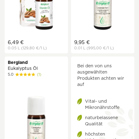
6,49 €
9,95 €
0.05 L
(129,80 €
/1 L)
0.01 L
(995,00 €
/1 L)
Bergland
Bei den von uns
Eukalyptus Öl
ausgewählten
5.0
(1)
Produkten achten wir
auf
Vital- und
Mikronährstoffe
naturbelassene
Qualität
höchsten