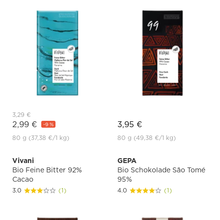
3,29 €
2,99 €
3,95 €
-9 %
80 g
(37,38 €
/1 kg)
80 g
(49,38 €
/1 kg)
Vivani
GEPA
Bio Feine Bitter 92%
Bio Schokolade São Tomé
Cacao
95%
3.0
(1)
4.0
(1)