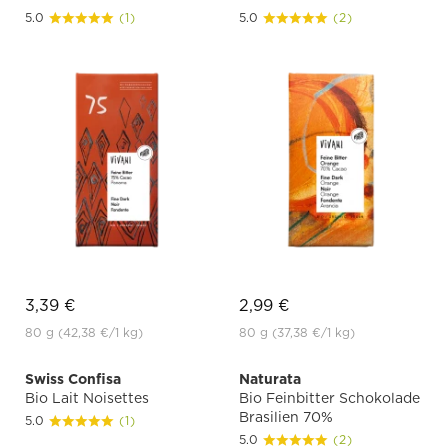
5.0
(1)
5.0
(2)
3,39 €
2,99 €
80 g
(42,38 €
/1 kg)
80 g
(37,38 €
/1 kg)
Swiss Confisa
Naturata
Bio Lait Noisettes
Bio Feinbitter Schokolade
Brasilien 70%
5.0
(1)
5.0
(2)