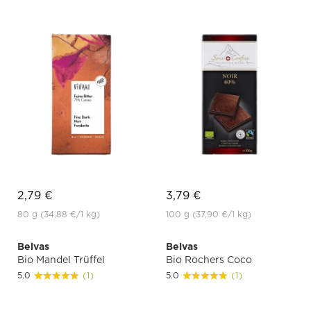
2,79 €
3,79 €
80 g
(34,88 €
/1 kg)
100 g
(37,90 €
/1 kg)
Belvas
Belvas
Bio Mandel Trüffel
Bio Rochers Coco
5.0
(1)
5.0
(1)