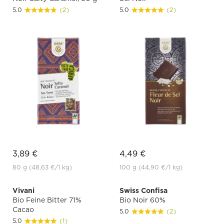
5.0
(2)
5.0
(2)
3,89 €
4,49 €
80 g
(48,63 €
/1 kg)
100 g
(44,90 €
/1 kg)
Vivani
Swiss Confisa
Bio Feine Bitter 71%
Bio Noir 60%
Cacao
5.0
(2)
5.0
(1)