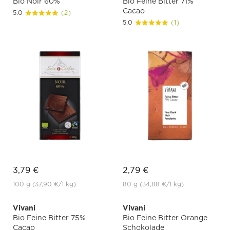
Bio Noir 60%
Bio Feine Bitter 71%
Cacao
5.0
(2)
5.0
(1)
3,79 €
2,79 €
100 g
(37,90 €
/1 kg)
80 g
(34,88 €
/1 kg)
Vivani
Vivani
Bio Feine Bitter 75%
Bio Feine Bitter Orange
Cacao
Schokolade