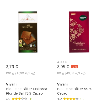
4,09 €
3,79 €
3,95 €
-3 %
100 g
(37,90 €
/1 kg)
80 g
(49,38 €
/1 kg)
Vivani
Vivani
Bio Feine Bitter Mallorca
Bio Feine Bitter 99 %
Flor de Sal 75% Cacao
Cacao
3.0
(1)
4.0
(1)