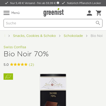
Nur 5,49 € Versand -
frei ab 59,99 €
Natürlich Pflanzlich Lecker
Menü
food
Snacks, Cookies & Schoko
Schokolade
Bio Noir
Swiss Confisa
Bio Noir 70%
5.0
(2)