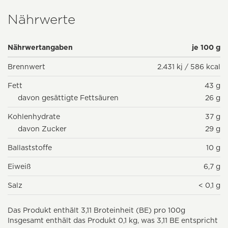
Nährwerte
Nährwertangaben
je 100 g
Brennwert
2.431 kj / 586 kcal
Fett
43 g
davon gesättigte Fettsäuren
26 g
Kohlenhydrate
37 g
davon Zucker
29 g
Ballaststoffe
10 g
Eiweiß
6,7 g
Salz
< 0,1 g
Das Produkt enthält 3,11 Broteinheit (BE) pro 100g
Insgesamt enthält das Produkt 0,1 kg, was 3,11 BE entspricht