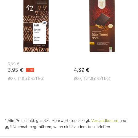
3,99 €
3,95 €
4,39 €
-1 %
80 g
(49,38 €
/1 kg)
80 g
(54,88 €
/1 kg)
* Alle Preise inkl. gesetzl. Mehrwertsteuer zzgl.
Versandkosten
und
ggf. Nachnahmegebühren, wenn nicht anders beschrieben