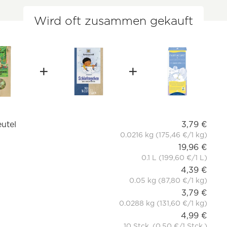
Wird oft zusammen gekauft
eutel
3,79 €
0.0216 kg (175,46 €/1 kg)
19,96 €
0.1 L (199,60 €/1 L)
4,39 €
0.05 kg (87,80 €/1 kg)
3,79 €
0.0288 kg (131,60 €/1 kg)
4,99 €
10 Stck. (0,50 €/1 Stck.)