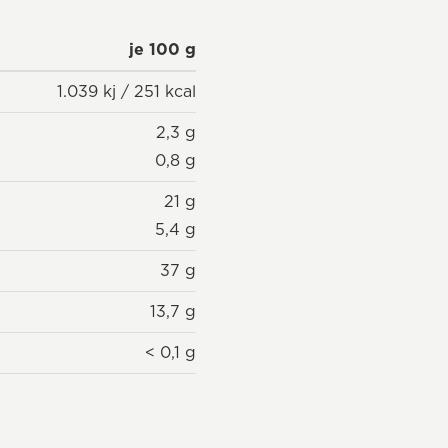
je 100 g
1.039 kj / 251 kcal
2,3 g
0,8 g
21 g
5,4 g
37 g
13,7 g
< 0,1 g