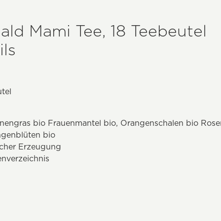
ald Mami Tee, 18 Teebeutel
ls
tel
ronengras bio Frauenmantel bio, Orangenschalen bio Rose
ngenblüten bio
ischer Erzeugung
nverzeichnis