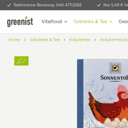
Telefonische Beratung: 040 47112582
Nur 5,49 € V
Vitalfood
Getränke & Tee
Ges
Home
Getränke & Tee
Kräutertee
Kräutermisch