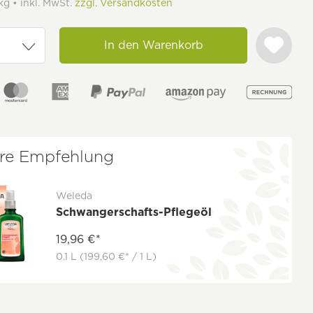
kg • inkl. MwSt.
zzgl. Versandkosten
In den Warenkorb
re Empfehlung
Weleda
Schwangerschafts-Pflegeöl
19,96 €*
0.1 L
(199,60 €* / 1 L)