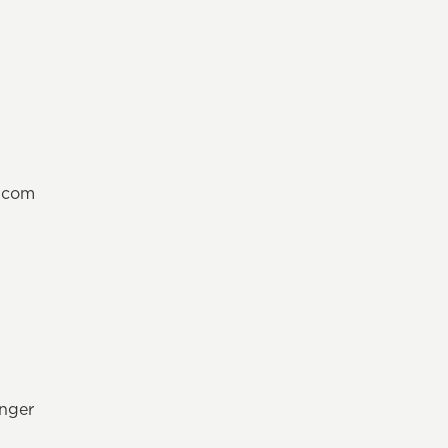
.com
änger