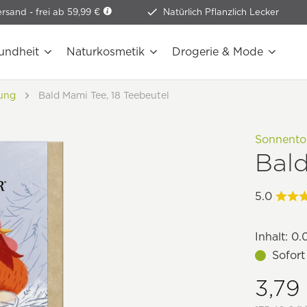
ersand -
frei ab 59,99 €
Natürlich Pflanzlich Lecker
undheit
Naturkosmetik
Drogerie & Mode
ung
Bald Mami Tee, 18 Teebeutel
Sonnento
Bald
5.0
Inhalt:
0.
Sofort
3,79