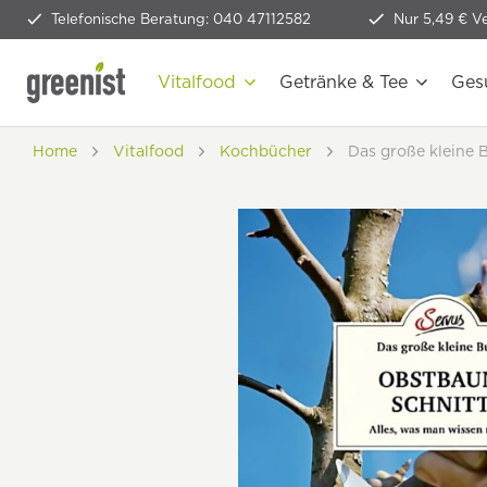
Telefonische Beratung: 040 47112582
Nur 5,49 € V
Vitalfood
Getränke & Tee
Ges
Home
Vitalfood
Kochbücher
Das große kleine 