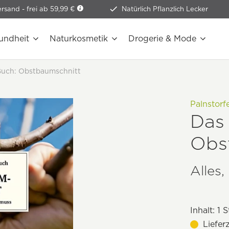
ersand -
frei ab 59,99 €
Natürlich Pflanzlich Lecker
undheit
Naturkosmetik
Drogerie & Mode
Buch: Obstbaumschnitt
Palnstorf
Das 
Obs
Alles
Inhalt:
1 S
Liefer