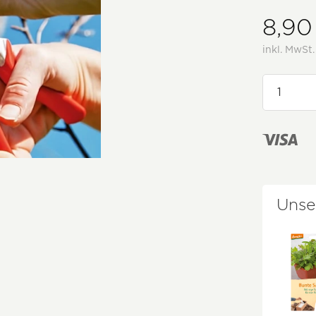
8,90
inkl. MwSt
Unse