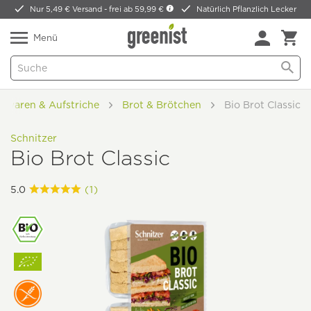
Nur 5,49 € Versand -
frei ab 59,99 €
Natürlich Pflanzlich Lecker
Menü
kwaren & Aufstriche
Brot & Brötchen
Bio Brot Classic
Schnitzer
Bio Brot Classic
5.0
(1)