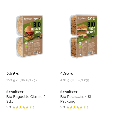
3,99 €
4,95 €
250 g
(15,96 €
/1 kg)
430 g
(11,51 €
/1 kg)
Schnitzer
Schnitzer
Bio Baguette Classic 2
Bio Focaccia, 4 St
Stk.
Packung
5.0
(1)
5.0
(1)