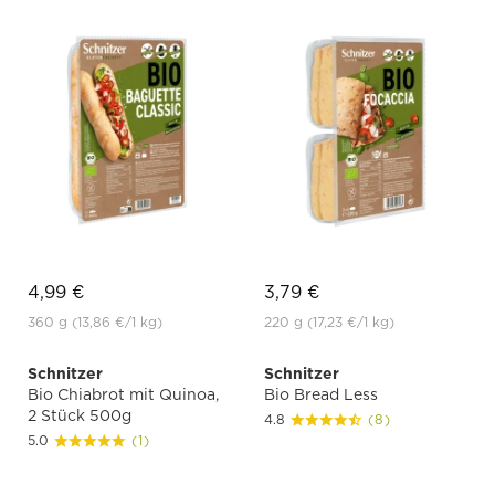
4,99 €
3,79 €
360 g
(13,86 €
/1 kg)
220 g
(17,23 €
/1 kg)
Schnitzer
Schnitzer
Bio Chiabrot mit Quinoa,
Bio Bread Less
2 Stück 500g
4.8
(8)
5.0
(1)