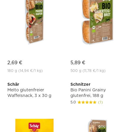
2,69 €
5,89 €
180 g
(14,94 €
/1 kg)
500 g
(11,78 €
/1 kg)
Schär
Schnitzer
Melto glutenfreier
Bio Panini Grainy
Waffelsnack, 3 x 30 g
glutenfrei, 188 g
5.0
(1)