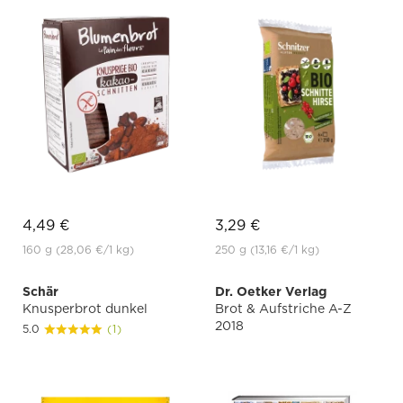
4,49 €
3,29 €
160 g
(28,06 €
/1 kg)
250 g
(13,16 €
/1 kg)
Schär
Dr. Oetker Verlag
Knusperbrot dunkel
Brot & Aufstriche A-Z
2018
5.0
(1)