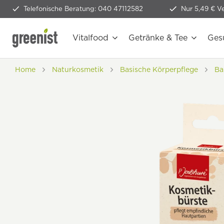
Telefonische Beratung: 040 47112582
Nur 5,49 € V
Vitalfood
Getränke & Tee
Ges
Home
Naturkosmetik
Basische Körperpflege
Ba