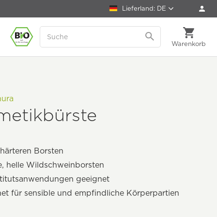
Lieferland: DE
Warenkorb
hura
metikbürste
härteren Borsten
, helle Wildschweinborsten
stitutsanwendungen geeignet
et für sensible und empfindliche Körperpartien