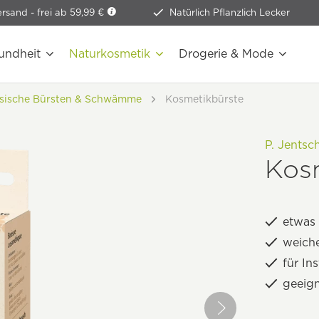
ersand -
frei ab 59,99 €
Natürlich Pflanzlich Lecker
undheit
Naturkosmetik
Drogerie & Mode
sische Bürsten & Schwämme
Kosmetikbürste
P. Jentsc
Kos
etwas 
weiche
für In
geeign