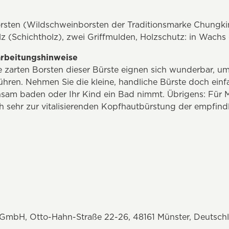
orsten (Wildschweinborsten der Traditionsmarke Chungking
z (Schichtholz), zwei Griffmulden, Holzschutz: in Wachs
rbeitungshinweise
zarten Borsten dieser Bürste eignen sich wunderbar, um 
hren. Nehmen Sie die kleine, handliche Bürste doch einfa
am baden oder Ihr Kind ein Bad nimmt. Übrigens: Für M
ch sehr zur vitalisierenden Kopfhautbürstung der empfin
l GmbH, Otto-Hahn-Straße 22-26, 48161 Münster, Deutsch