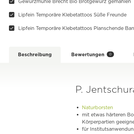
Gewürzmühle Brecht Bio Brotgewürz gemahlen
Lipfein Temporäre Klebetattoos Süße Freunde
Lipfein Temporäre Klebetattoos Planschende Ba
Beschreibung
Bewertungen
0
P. Jentschu
Naturborsten
mit etwas härteren Bo
Körperpartien geeign
für Institutsanwendu