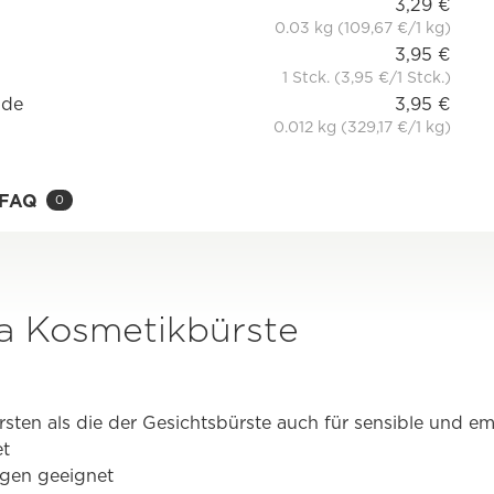
3,29 €
0.03 kg (109,67 €/1 kg)
3,95 €
1 Stck. (3,95 €/1 Stck.)
nde
3,95 €
0.012 kg (329,17 €/1 kg)
FAQ
0
ra Kosmetikbürste
rsten als die der Gesichtsbürste auch für sensible und em
et
ngen geeignet