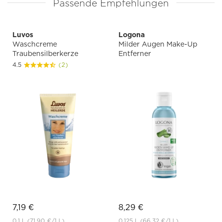
Passende Empfehlungen
Luvos
Logona
Waschcreme
Milder Augen Make-Up
Traubensilberkerze
Entferner
4.5
(2)
7,19 €
8,29 €
0.1 L
(71,90 €
/1 L)
0.125 L
(66,32 €
/1 L)