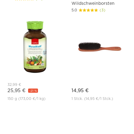
Wildschweinborsten
5.0
(3)
32,99 €
25,95 €
14,95 €
-21 %
150 g
(173,00 €
/1 kg)
1 Stck.
(14,95 €
/1 Stck.)