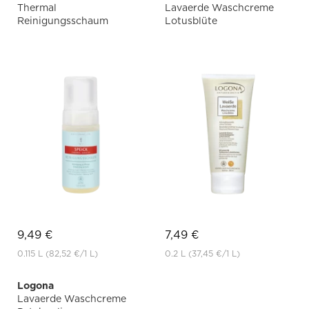
Thermal
Lavaerde Waschcreme
Reinigungsschaum
Lotusblüte
9,49 €
7,49 €
0.115 L
(82,52 €
/1 L)
0.2 L
(37,45 €
/1 L)
Logona
Lavaerde Waschcreme