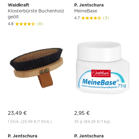
Waldkraft
P. Jentschura
Klosterbürste Buchenholz
MeineBase
geölt
4.7
(3)
4.8
(8)
23,49 €
2,95 €
1 Stck.
(23,49 €
/1 Stck.)
35 g
(84,29 €
/1 kg)
P. Jentschura
P. Jentschura