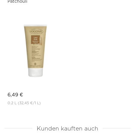
Patchouli
6,49 €
0.2 L
(32,45 €
/1 L)
Kunden kauften auch