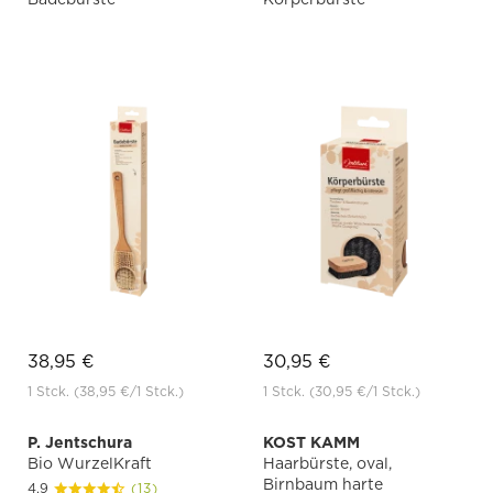
38,95 €
30,95 €
1 Stck.
(38,95 €
/1 Stck.)
1 Stck.
(30,95 €
/1 Stck.)
P. Jentschura
KOST KAMM
Bio WurzelKraft
Haarbürste, oval,
Birnbaum harte
4.9
(13)