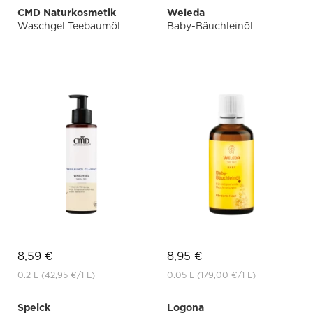
CMD Naturkosmetik
Weleda
Waschgel Teebaumöl
Baby-Bäuchleinöl
8,59 €
8,95 €
0.2 L
(42,95 €
/1 L)
0.05 L
(179,00 €
/1 L)
Speick
Logona