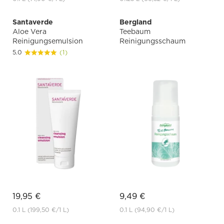
Santaverde
Bergland
Aloe Vera
Teebaum
Reinigungsemulsion
Reinigungsschaum
5.0
(1)
19,95 €
9,49 €
0.1 L
(199,50 €
/1 L)
0.1 L
(94,90 €
/1 L)