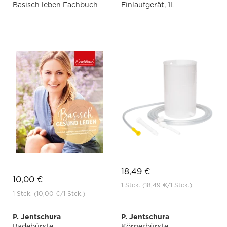
Basisch leben Fachbuch
Einlaufgerät, 1L
18,49 €
10,00 €
1 Stck.
(18,49 €
/1 Stck.)
1 Stck.
(10,00 €
/1 Stck.)
P. Jentschura
P. Jentschura
Badebürste
Körperbürste