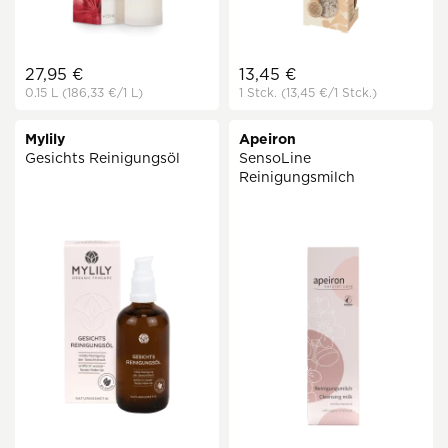
27,95 €
13,45 €
0.15 L
(186,33 €
/1 L)
1 Stck.
(13,45 €
/1 Stck.)
Mylily
Apeiron
Gesichts Reinigungsöl
SensoLine
Reinigungsmilch