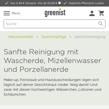
Nur 5,49 € Versand -
frei ab 59,99 €
Natürlich Pflanzlich Lecker
Menü
e
Naturkosmetik
Gesichtspflege
Gesichtsreinigung
Sanfte Reinigung mit
Wascherde, Mizellenwasser
und Porzellanerde
Make-up, Feinstaub und Hautausscheidungen legen sich
täglich auf deiner Gesichtshaut nieder. Weg damit! Und
zwar mit diesen hochwertigen Wässerchen, Lotionen und
Schäumchen.