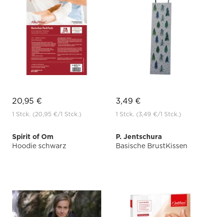
20,95 €
3,49 €
1 Stck.
(20,95 €
/1 Stck.)
1 Stck.
(3,49 €
/1 Stck.)
Spirit of Om
P. Jentschura
Hoodie schwarz
Basische BrustKissen