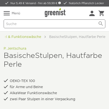
Nur 5,49 € Versand -
frei ab 59,99 €
Natürlich Pflanzlich Lecker
Menü
ickel & Funktionswäsche
BasischeStulpen, Hautfarbe Perle
P. Jentschura
BasischeStulpen, Hautfarbe
Perle
OEKO-TEX 100
für Arme und Beine
AlkaWear Funktionswäsche
zwei Paar Stulpen in einer Verpackung