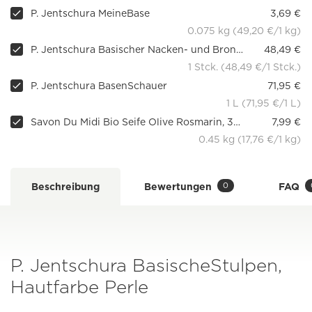
P. Jentschura MeineBase
3,69 €
0.075 kg (49,20 €/1 kg)
P. Jentschura Basischer Nacken- und Bronchienwickler
48,49 €
1 Stck. (48,49 €/1 Stck.)
P. Jentschura BasenSchauer
71,95 €
1 L (71,95 €/1 L)
Savon Du Midi Bio Seife Olive Rosmarin, 3x150g
7,99 €
0.45 kg (17,76 €/1 kg)
0
Beschreibung
Bewertungen
FAQ
P. Jentschura BasischeStulpen,
Hautfarbe Perle