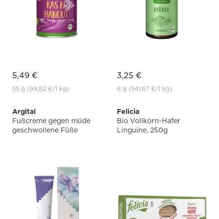
5,49 €
3,25 €
55 g
(99,82 €
/1 kg)
6 g
(541,67 €
/1 kg)
Argital
Felicia
Fußcreme gegen müde
Bio Vollkorn-Hafer
geschwollene Füße
Linguine, 250g