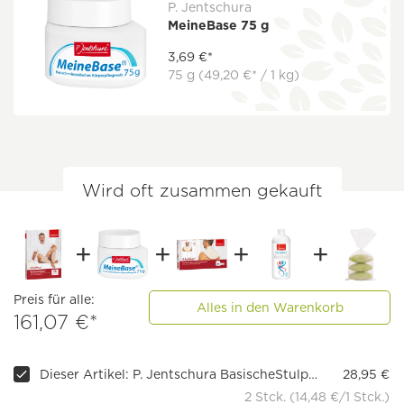
P. Jentschura
MeineBase 75 g
3,69 €*
75 g
(49,20 €* / 1 kg)
Wird oft zusammen gekauft
Preis für alle:
Alles in den Warenkorb
161,07 €*
Dieser Artikel: P. Jentschura BasischeStulpen, Hautfarbe Perle
28,95 €
2 Stck. (14,48 €/1 Stck.)