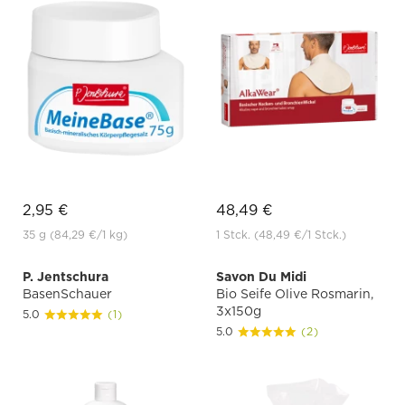
2,95 €
48,49 €
35 g
(84,29 €
/1 kg)
1 Stck.
(48,49 €
/1 Stck.)
P. Jentschura
Savon Du Midi
BasenSchauer
Bio Seife Olive Rosmarin,
3x150g
5.0
(1)
5.0
(2)