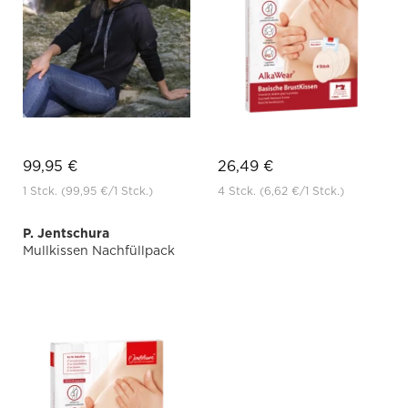
99,95 €
26,49 €
1 Stck.
(99,95 €
/1 Stck.)
4 Stck.
(6,62 €
/1 Stck.)
P. Jentschura
Mullkissen Nachfüllpack