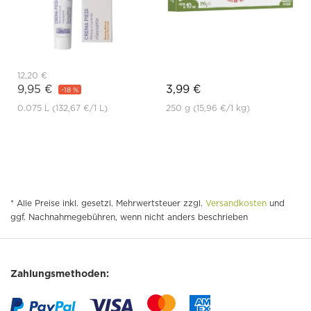
12,20 €
9,95 €
3,99 €
-18 %
0.075 L
(132,67 €
/1 L)
250 g
(15,96 €
/1 kg)
* Alle Preise inkl. gesetzl. Mehrwertsteuer zzgl.
Versandkosten
und
ggf. Nachnahmegebühren, wenn nicht anders beschrieben
Zahlungsmethoden: