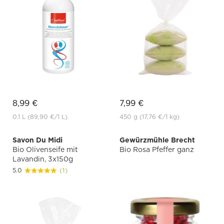
8,99 €
7,99 €
0.1 L
(89,90 €
/1 L)
450 g
(17,76 €
/1 kg)
Savon Du Midi
Gewürzmühle Brecht
Bio Olivenseife mit
Bio Rosa Pfeffer ganz
Lavandin, 3x150g
5.0
(1)