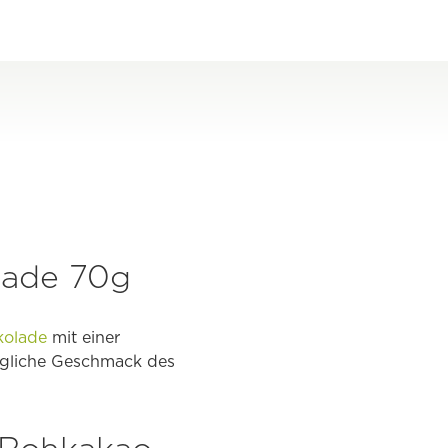
lade 70g
kolade
mit einer
üngliche Geschmack des