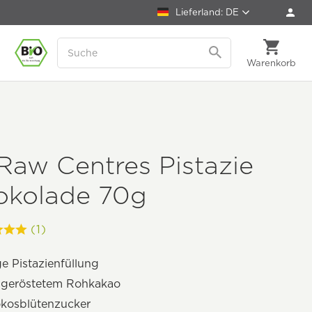
Lieferland: DE
Warenkorb
Raw Centres Pistazie
okolade 70g
(1)
e Pistazienfüllung
ngeröstetem Rohkakao
okosblütenzucker