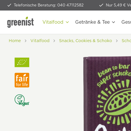
Telefonische Beratung: 040 47112582
Nur 5,49 € V
Vitalfood
Getränke & Tee
Ges
Home
Vitalfood
Snacks, Cookies & Schoko
Sch