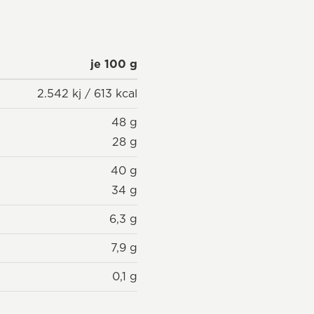
je 100 g
2.542 kj / 613 kcal
48 g
28 g
40 g
34 g
6,3 g
7,9 g
0,1 g