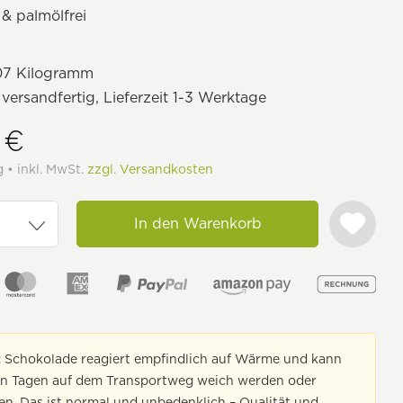
& palmölfrei
07 Kilogramm
 versandfertig, Lieferzeit 1-3 Werktage
 €
g • inkl. MwSt.
zzgl. Versandkosten
In den Warenkorb
:
Schokolade reagiert empfindlich auf Wärme und kann
en Tagen auf dem Transportweg weich werden oder
n. Das ist normal und unbedenklich – Qualität und