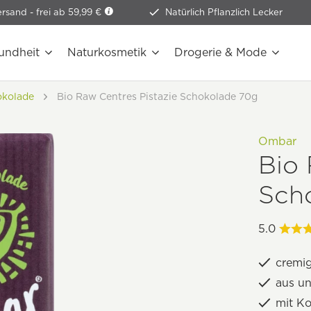
ersand -
frei ab 59,99 €
Natürlich Pflanzlich Lecker
undheit
Naturkosmetik
Drogerie & Mode
okolade
Bio Raw Centres Pistazie Schokolade 70g
Ombar
Bio 
Sch
5.0
cremig
aus u
mit K