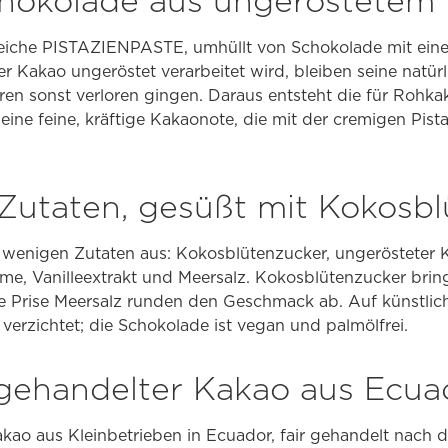
chokolade aus ungeröstetem
weiche PISTAZIENPASTE, umhüllt von Schokolade mit ein
r Kakao ungeröstet verarbeitet wird, bleiben seine natür
en sonst verloren gingen. Daraus entsteht die für Rohkak
ine feine, kräftige Kakaonote, die mit der cremigen Pist
Zutaten, gesüßt mit Kokosb
wenigen Zutaten aus: Kokosblütenzucker, ungerösteter K
me, Vanilleextrakt und Meersalz. Kokosblütenzucker bring
ine Prise Meersalz runden den Geschmack ab. Auf künstli
 verzichtet; die Schokolade ist vegan und palmölfrei.
 gehandelter Kakao aus Ecua
ao aus Kleinbetrieben in Ecuador, fair gehandelt nach de