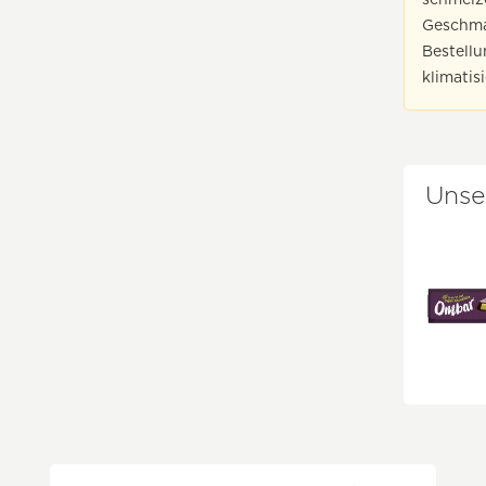
Geschmac
Bestell
klimatis
Unse