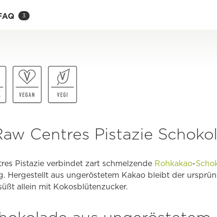
FAQ
3
aw Centres Pistazie Schoko
es Pistazie verbindet zart schmelzende
Rohkakao
-
Scho
ng. Hergestellt aus ungeröstetem Kakao bleibt der urspr
üßt allein mit Kokosblütenzucker.