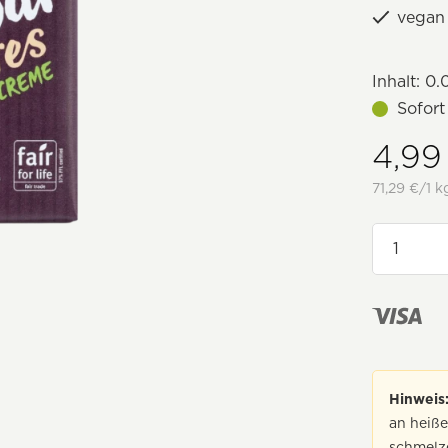
vegan 
Inhalt:
0.
Sofort
4,99
71,29 €/1 k
Hinweis
an heiß
schmelze