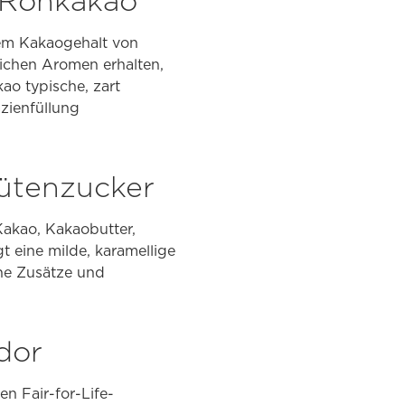
 Rohkakao
em Kakaogehalt von
lichen Aromen erhalten,
ao typische, zart
azienfüllung
lütenzucker
akao, Kakaobutter,
t eine milde, karamellige
che Zusätze und
dor
n Fair-for-Life-